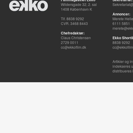
Wildersgade 32, 2. sal
Sekretariat@
1408 København K
Annoncer:
Tlf. 8838 9292
Merete Hell
CVR. 3468 8443
6111 5851
merete@ekko
Chefredaktør:
Claus Christensen
Ekko Shortli
2729 0011
8838 9292
cc@ekkofilm.dk
cc@ekkofilm
Artikler og i
indekseres u
distribueres