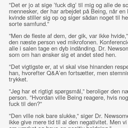
”Det er jo at sige ’fuck dig’ til mig og alle de s
mennesker, der har arbejdet på Being, når en 
kvinde stiller sig op og siger sådan noget til he
sorte samfund.”
”Men de fleste af dem, der gik, var ikke hvide,
den næste person ved mikrofonen. Konferenci
alle i salen tage en dyb indånding. Dr. Newso
som om han ønsker sig et andet sted hen.
”Det vigtigste er, at vi skal vise hinanden respe
han, hvorefter Q&A’en fortsætter, men stemni
trykket.
”Jeg har et rigtigt spørgsmål,” beroliger den n
person. ”Hvordan ville Being reagere, hvis no
fuck til den?”
”Den ville nok bare slukke,” siger Dr. Newsome
ikke give mere tid til al den negativitet. Men vi