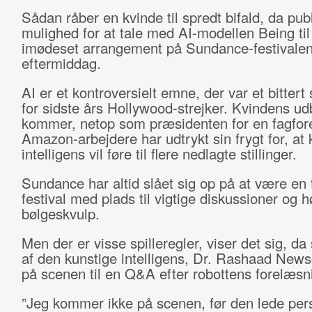
Sådan råber en kvinde til spredt bifald, da pub
mulighed for at tale med AI-modellen Being til
imødeset arrangement på Sundance-festivalen
eftermiddag.
AI er et kontroversielt emne, der var et bittert 
for sidste års Hollywood-strejker. Kvindens ud
kommer, netop som præsidenten for en fagfore
Amazon-arbejdere har udtrykt sin frygt for, at 
intelligens vil føre til flere nedlagte stillinger.
Sundance har altid slået sig op på at være en 
festival med plads til vigtige diskussioner og h
bølgeskvulp.
Men der er visse spilleregler, viser det sig, d
af den kunstige intelligens, Dr. Rashaad New
på scenen til en Q&A efter robottens forelæsn
”Jeg kommer ikke på scenen, før den lede per