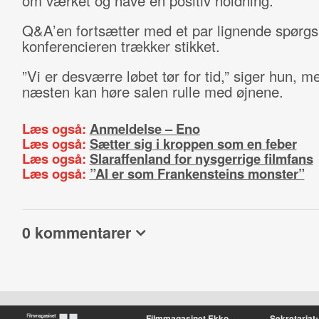
om værket og have en positiv holdning.”
Q&A’en fortsætter med et par lignende spørgs
konferencieren trækker stikket.
”Vi er desværre løbet tør for tid,” siger hun, 
næsten kan høre salen rulle med øjnene.
Læs også:
Anmeldelse – Eno
Læs også:
Sætter sig i kroppen som en feber
Læs også:
Slaraffenland for nysgerrige filmfans
Læs også:
”AI er som Frankensteins monster”
0 kommentarer
Filmmagasinet Ekko
Sekretariat: