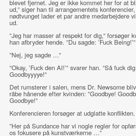
blevet fjernet. Jeg er ikke kommet her for at b
ud,” siger han til arrangementets konferencier,
nødtvunget lader et par andre medarbejdere v
ud.
”Jeg har masser af respekt for dig,” forsøger k
han afbryder hende. ”Du sagde: ’Fuck Being!’”
”Nej, jeg sagde …”
”Okay, ’Fuck den AI!’” svarer han. ”Så fuck dig
Goodbyyyye!”
Det rumsterer i salen, mens Dr. Newsome bliv
råbe hånende efter kvinden: ”Goodbye! Goodb
Goodbye!”
Konferencieren forsøger at udglatte konflikten.
”Her på Sundance har vi nogle regler for opfør
os fokusere på kunstværkerne …”