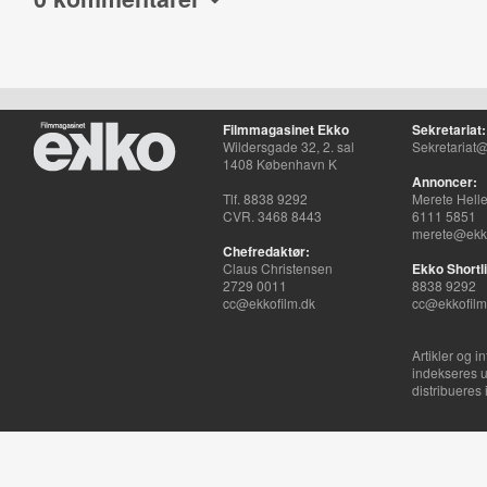
Filmmagasinet Ekko
Sekretariat:
Wildersgade 32, 2. sal
Sekretariat@
1408 København K
Annoncer:
Tlf. 8838 9292
Merete Hell
CVR. 3468 8443
6111 5851
merete@ekko
Chefredaktør:
Claus Christensen
Ekko Shortli
2729 0011
8838 9292
cc@ekkofilm.dk
cc@ekkofilm
Artikler og i
indekseres u
distribueres