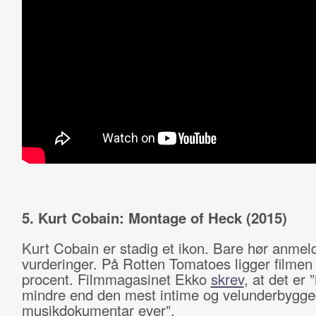
5. Kurt Cobain: Montage of Heck (2015)
Kurt Cobain er stadig et ikon. Bare hør anmel
vurderinger. På Rotten Tomatoes ligger filmen
procent. Filmmagasinet Ekko
skrev
, at det er ”
mindre end den mest intime og velunderbygg
musikdokumentar ever”.