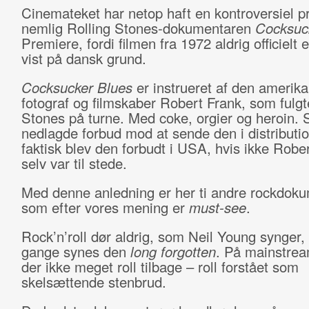
Cinemateket har netop haft en kontroversiel p
nemlig Rolling Stones-dokumentaren
Cocksuc
Premiere, fordi filmen fra 1972 aldrig officielt e
vist på dansk grund.
Cocksucker Blues
er instrueret af den amerik
fotograf og filmskaber Robert Frank, som fulgt
Stones på turne. Med coke, orgier og heroin. 
nedlagde forbud mod at sende den i distributio
faktisk blev den forbudt i USA, hvis ikke Robe
selv var til stede.
Med denne anledning er her ti andre rockdoku
som efter vores mening er
must-see
.
Rock’n’roll dør aldrig, som Neil Young synger
gange synes den
long forgotten
. På mainstrea
der ikke meget roll tilbage – roll forstået som
skelsættende stenbrud.