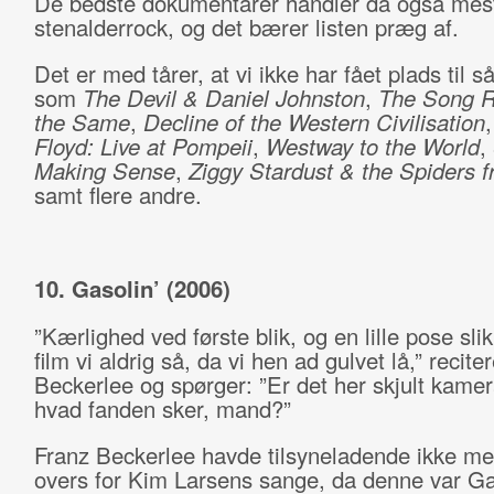
De bedste dokumentarer handler da også mes
stenalderrock, og det bærer listen præg af.
Det er med tårer, at vi ikke har fået plads til s
som
The Devil & Daniel Johnston
,
The Song 
the Same
,
Decline of the Western Civilisation
Floyd: Live at Pompeii
,
Westway to the World
,
Making Sense
,
Ziggy Stardust & the Spiders 
samt flere andre.
10. Gasolin’ (2006)
”Kærlighed ved første blik, og en lille pose sli
film vi aldrig så, da vi hen ad gulvet lå,” recite
Beckerlee og spørger: ”Er det her skjult kamera
hvad fanden sker, mand?”
Franz Beckerlee havde tilsyneladende ikke meg
overs for Kim Larsens sange, da denne var Gas