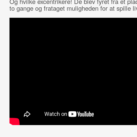
Og hvilke excentrikere! De blev fyret fra et pl
to gange og frataget muligheden for at spille li