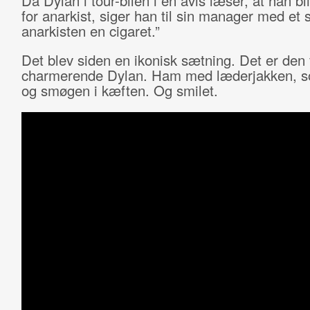
Da Dylan i tour-bilen i en avis læser, at han bli
for anarkist, siger han til sin manager med et 
anarkisten en cigaret.”
Det blev siden en ikonisk sætning. Det er den 
charmerende Dylan. Ham med læderjakken, sol
og smøgen i kæften. Og smilet.