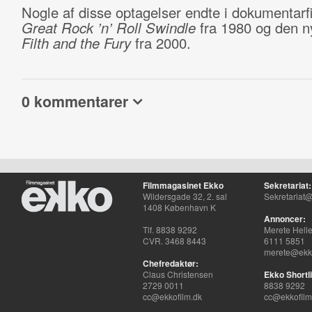
Nogle af disse optagelser endte i dokumentar
Great Rock ’n’ Roll Swindle
fra 1980 og den 
Filth and the Fury
fra 2000.
0 kommentarer
Filmmagasinet Ekko
Sekretariat:
Wildersgade 32, 2. sal
Sekretariat@
1408 København K
Annoncer:
Tlf. 8838 9292
Merete Hell
CVR. 3468 8443
6111 5851
merete@ekko
Chefredaktør:
Claus Christensen
Ekko Shortli
2729 0011
8838 9292
cc@ekkofilm.dk
cc@ekkofilm