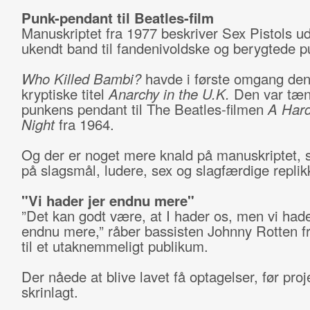
Punk-pendant til Beatles-film
Manuskriptet fra 1977 beskriver Sex Pistols udv
ukendt band til fandenivoldske og berygtede p
Who Killed Bambi?
havde i første omgang de
kryptiske titel
Anarchy in the U.K.
Den var tæn
punkens pendant til The Beatles-filmen
A Hard
Night
fra 1964.
Og der er noget mere knald på manuskriptet,
på slagsmål, ludere, sex og slagfærdige repl
"Vi hader jer endnu mere"
”Det kan godt være, at I hader os, men vi hade
endnu mere,” råber bassisten Johnny Rotten f
til et utaknemmeligt publikum.
Der nåede at blive lavet få optagelser, før proj
skrinlagt.