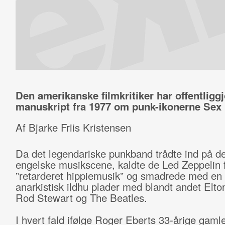
Den amerikanske filmkritiker har offentliggjo
manuskript fra 1977 om punk-ikonerne Sex 
Af Bjarke Friis Kristensen
Da det legendariske punkband trådte ind på d
engelske musikscene, kaldte de Led Zeppelin 
”retarderet hippiemusik” og smadrede med en 
anarkistisk ildhu plader med blandt andet Elto
Rod Stewart og The Beatles.
I hvert fald ifølge Roger Eberts 33-årige gaml