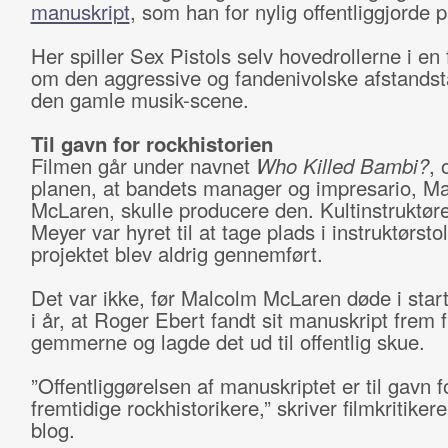
manuskript
, som han for nylig offentliggjorde p
Her spiller Sex Pistols selv hovedrollerne i en 
om den aggressive og fandenivolske afstandsta
den gamle musik-scene.
Til gavn for rockhistorien
Filmen går under navnet
Who Killed Bambi?
, 
planen, at bandets manager og impresario, M
McLaren, skulle producere den. Kultinstruktø
Meyer var hyret til at tage plads i instruktørst
projektet blev aldrig gennemført.
Det var ikke, før Malcolm McLaren døde i start
i år, at Roger Ebert fandt sit manuskript frem f
gemmerne og lagde det ud til offentlig skue.
”Offentliggørelsen af manuskriptet er til gavn f
fremtidige rockhistorikere,” skriver filmkritiker
blog.