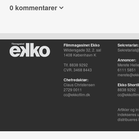
0 kommentarer
Filmmagasinet Ekko
Sekretariat:
Wildersgade 32, 2. sal
Sekretariat@
1408 København K
Annoncer:
Tlf. 8838 9292
Merete Hell
CVR. 3468 8443
6111 5851
merete@ekko
Chefredaktør:
Claus Christensen
Ekko Shortli
2729 0011
8838 9292
cc@ekkofilm.dk
cc@ekkofilm
Artikler og i
indekseres u
distribueres