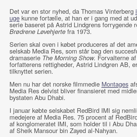
Det var en stor nyhed, da Thomas Vinterberg
uge
kunne fortælle, at han er i gang med at ud
serie baseret på Astrid Lindgrens forrygende
Brødrene Løvehjerte
fra 1973.
Serien skal oven i købet produceres af det am
selskab Media Res, som står bag den succesf
dramaserie
The Morning Show.
Forvalterne af
forfatterens rettigheder, Astrid Lindgren AB, e
tilknyttet serien.
Men nu har det norske filmmedie
Montages
afs
Media Res delvist bliver finansieret med midler
bystaten Abu Dhabi.
I januar købte selskabet RedBird IMI sig neml
medejere af Media Res. 75 procent af RedBird
af konglomeratet IMI, som holder til i Abu Dha
af Sheik Mansour bin Zayed al-Nahyan.