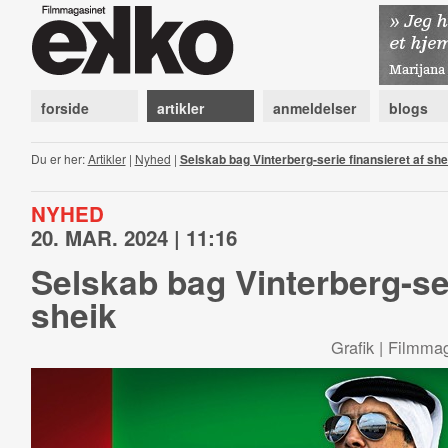
forside
artikler
anmeldelser
blogs
Du er her:
Artikler
|
Nyhed
|
Selskab bag Vinterberg-serie finansieret af she
NYHED
20. MAR. 2024 | 11:16
Selskab bag Vinterberg-ser
sheik
Grafik | Filmma