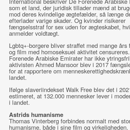
International beskriver De Forenede Arabiske
som et land, der juridisk tillader mænd at brug
mod deres kvindelige ægtefælder, så længe d
efterlader varige skader. Og kvinder risikerer
fængselsstraf for sex uden for ægteskabet, hv
anmelder voldtægt.
Lgbtq+-borgere bliver straffet med mange års 
og film med homoseksuel aktivitet censureres
Forenede Arabiske Emirater har ikke ytringsfr
aktivisten Ahmed Mansoor blev i 2017 fængslet
for at rapportere om menneskerettighedskrænk
landet.
Ifølge slaveriindekset Walk Free blev det i 202
estimeret, at 132.000 mennesker lever i moder
i landet.
Astrids humanisme
Thomas Vinterberg forbindes normalt med sto
humanisme, både i sine film og virkeligheden.