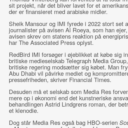
sit projekt, når det bliver lavet for et amerikan
der er finansieret med arabiske midler.
Sheik Mansour og IMI fyrede i 2022 stort set a
journalister på avisen Al Roeya, som han ejer, 
avisen skrev om statens reaktion på energipris
har The Associated Press oplyst.
RedBird IMI forsøger i øjeblikket at købe sig in
britiske medieselskab Telegraph Media Group
britiske regering modsætter sig købet. Man fryg
Abu Dhabi vil påvirke mediet og kompromitter
pressefriheden, skriver Financial Times.
Desuden må et selskab som Media Res forven
mere op i økonomi end det kunstneriske ansva
behandlingen Astrid Lindgrens roman, der bet
et klenodie.
Dog står Media Res også bag HBO-serien
Sc