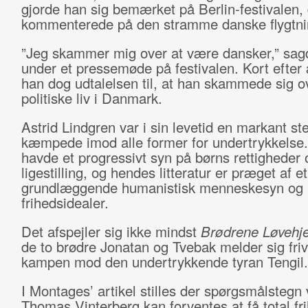
gjorde han sig bemærket på Berlin-festivalen,
kommenterede på den stramme danske flygtnin
”Jeg skammer mig over at være dansker,” sag
under et pressemøde på festivalen. Kort efte
han dog udtalelsen til, at han skammede sig o
politiske liv i Danmark.
Astrid Lindgren var i sin levetid en markant s
kæmpede imod alle former for undertrykkelse
havde et progressivt syn på børns rettigheder 
ligestilling, og hendes litteratur er præget af et
grundlæggende humanistisk menneskesyn og
frihedsidealer.
Det afspejler sig ikke mindst
Brødrene Løvehje
de to brødre Jonatan og Tvebak melder sig frivil
kampen mod den undertrykkende tyran Tengil.
I Montages’ artikel stilles der spørgsmålstegn
Thomas Vinterberg kan forventes at få total fr