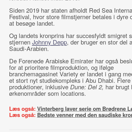
Siden 2019 har staten afholdt Red Sea Interna
Festival, hvor store filmstjerner betales i dyr
at besøge landet.
Og landets kronprins har succesfyldt smigret s
stjernen
Johnny Depp
, der bruger en stor del af
Saudi-Arabien.
De Forenede Arabiske Emirater har også beslu
for at prioritere filmproduktion, og ifølge
branchemagasinet Variety er landet i gang me
et stort nyt studiekompleks i Abu Dhabi. Flere
produktioner, inklusive
Dune: Del 2,
har brugt 
ørkenområder som locations.
Læs også:
Vinterberg laver serie om Brødrene L
Læs også:
Bedste venner med den saudiske kro