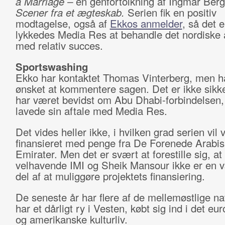
a Marriage –
en genfortolkning af Ingmar Be
Scener fra et ægteskab.
Serien fik en positiv
modtagelse, også af
Ekkos anmelder
, så det e
lykkedes Media Res at behandle det nordiske
med relativ succes.
Sportswashing
Ekko har kontaktet Thomas Vinterberg, men h
ønsket at kommentere sagen. Det er ikke sikke
har været bevidst om Abu Dhabi-forbindelsen,
lavede sin aftale med Media Res.
Det vides heller ikke, i hvilken grad serien vil
finansieret med penge fra De Forenede Arabi
Emirater. Men det er svært at forestille sig, at
velhavende IMI og Sheik Mansour ikke er en v
del af at muliggøre projektets finansiering.
De seneste år har flere af de mellemøstlige na
har et dårligt ry i Vesten, købt sig ind i det e
og amerikanske kulturliv.