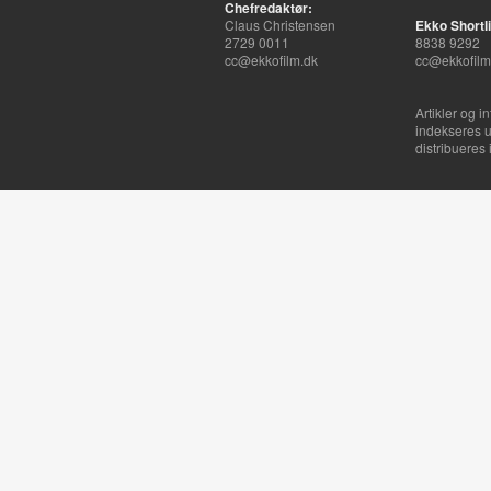
Chefredaktør:
Claus Christensen
Ekko Shortli
2729 0011
8838 9292
cc@ekkofilm.dk
cc@ekkofilm
Artikler og i
indekseres u
distribueres