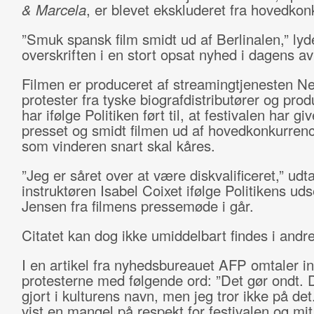
& Marcela
, er blevet ekskluderet fra hovedko
”Smuk spansk film smidt ud af Berlinalen,” lyd
overskriften i en stort opsat nyhed i dagens av
Filmen er produceret af streamingtjenesten Net
protester fra tyske biografdistributører og pro
har ifølge Politiken ført til, at festivalen har giv
presset og smidt filmen ud af hovedkonkurren
som vinderen snart skal kåres.
”Jeg er såret over at være diskvalificeret,” udta
instruktøren Isabel Coixet ifølge Politikens ud
Jensen fra filmens pressemøde i går.
Citatet kan dog ikke umiddelbart findes i andr
I en artikel fra nyhedsbureauet AFP omtaler in
protesterne med følgende ord: ”Det gør ondt. D
gjort i kulturens navn, men jeg tror ikke på det
vist en mangel på respekt for festivalen og mit