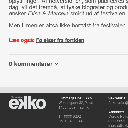
oplysninger. Af netversionen, som publiceres s
dag, vil det fremgå, at tyske biografer og prod
ønsker
Elisa & Marcela
smidt ud af festivalen.
Men filmen er altså ikke bortvist fra festivalen.
Læs også:
Følelser fra fortiden
0 kommentarer
Filmmagasinet Ekko
Sekretariat:
Wildersgade 32, 2. sal
Sekretariat@
1408 København K
Annoncer:
Tlf. 8838 9292
Merete Hell
CVR. 3468 8443
6111 5851
merete@ekko