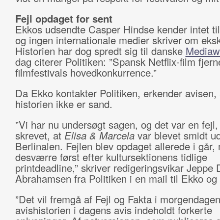
Fejl opdaget for sent
Ekkos udsendte Casper Hindse kender intet ti
og ingen internationale medier skriver om eks
Historien har dog spredt sig til danske
Mediaw
dag citerer Politiken: ”Spansk Netflix-film fjern
filmfestivals hovedkonkurrence.”
Da Ekko kontakter Politiken, erkender avisen, 
historien ikke er sand.
”Vi har nu undersøgt sagen, og det var en fejl, a
skrevet, at
Elisa & Marcela
var blevet smidt ud
Berlinalen. Fejlen blev opdaget allerede i går,
desværre først efter kultursektionens tidlige
printdeadline,” skriver redigeringsvikar Jeppe
Abrahamsen fra Politiken i en mail til Ekko og t
”Det vil fremgå af Fejl og Fakta i morgendagen
avishistorien i dagens avis indeholdt forkerte