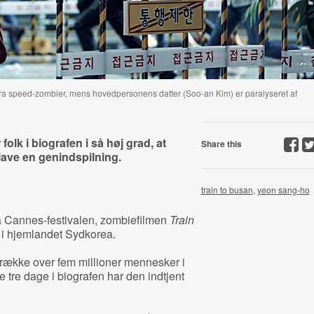
 fra speed-zombier, mens hovedpersonens datter (Soo-an Kim) er paralyseret af
lk i biografen i så høj grad, at
Share this
lave en genindspilning.
train to busan
,
yeon sang-ho
på Cannes-festivalen, zombiefilmen
Train
 i hjemlandet Sydkorea.
at trække over fem millioner mennesker i
te tre dage i biografen har den indtjent