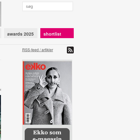
awards 2025
shortlist
RSS-feed / artikler
t