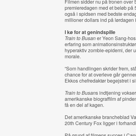
Filmen sidder nu på tronen over 
premieredagen med et beløb på 5,
også i spidsen med bedste endag
millioner dollars ind på lørdage
I kø for at genindspille
Train to Busan
er Yeon Sang-hos f
erfaring som animationsinstruktø
hyperaktiv zombie-epidemi, der 
morale.
”Som handlingen skrider frem, stå
chance for at overleve går genn
Ekkos chefredaktør begejstret i s
Train to Busan
s indtjening vokser
amerikanske biograffilm af pinde
få en del af kagen.
Det amerikanske brancheblad Vari
20th Century Fox ligger i forhandl
På grund af filmens succes i Ca