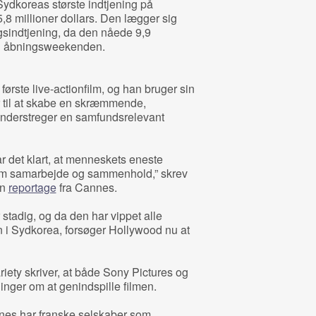
Sydkoreas største indtjening på
8 millioner dollars. Den lægger sig
sindtjening, da den nåede 9,9
n i åbningsweekenden.
ørste live-actionfilm, og han bruger sin
r til at skabe en skræmmende,
understreger en samfundsrelevant
r det klart, at menneskets eneste
em samarbejde og sammenhold,” skrev
in
reportage
fra Cannes.
 stadig, og da den har vippet alle
n i Sydkorea, forsøger Hollywood nu at
ety skriver, at både Sony Pictures og
inger om at genindspille filmen.
nnes har franske selskaber som