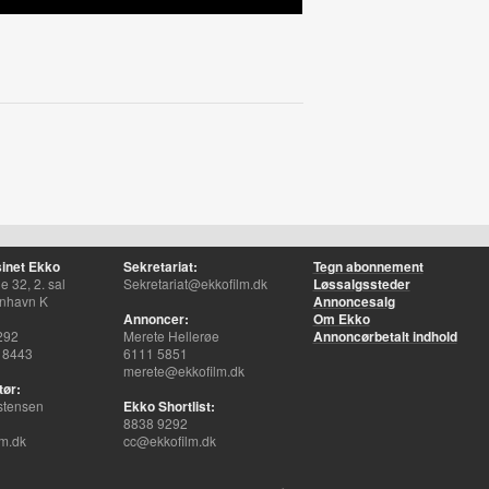
inet Ekko
Sekretariat:
Tegn abonnement
 32, 2. sal
Sekretariat@ekkofilm.dk
Løssalgssteder
nhavn K
Annoncesalg
Annoncer:
Om Ekko
292
Merete Hellerøe
Annoncørbetalt indhold
 8443
6111 5851
merete@ekkofilm.dk
tør:
stensen
Ekko Shortlist:
8838 9292
m.dk
cc@ekkofilm.dk