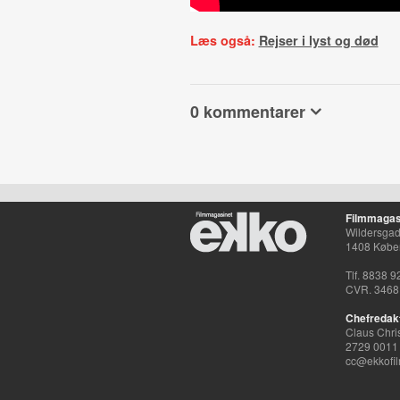
Læs også:
Rejser i lyst og død
0 kommentarer
Filmmagas
Wildersgade
1408 Købe
Tlf. 8838 9
CVR. 3468
Chefredak
Claus Chri
2729 0011
cc@ekkofil