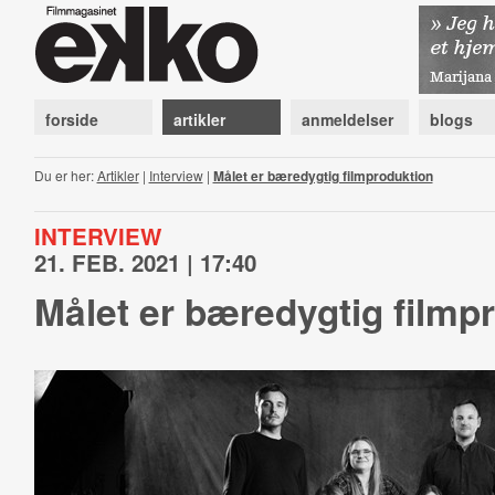
forside
artikler
anmeldelser
blogs
Du er her:
Artikler
|
Interview
|
Målet er bæredygtig filmproduktion
INTERVIEW
21. FEB. 2021 | 17:40
Målet er bæredygtig filmp