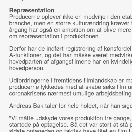
Repræsentation
Producerne oplever ikke en modvilje i den eta
branche, men en større kulturændring kræver t
årgang har også en ambition om at blive mere
om repræsentation i produktionen.
Derfor har de indført registrering af kønsforde
A-funktioner, og det har måske været medvirken
hovedparten af afgangsfilmene har en kvindeli
hovedperson.
Udfordringerne i fremtidens filmlandskab er 
producerne lykkedes med at skabe seks film u
coronakrisens nærmest umulige arbejdsbetinge
Andreas Bak taler for hele holdet, når han sige
”Vi måtte udskyde vores produktion tre gange, 
startede på optagelse. Så det var stort at stå 
sidste optagedag og faktisk have fået en film i