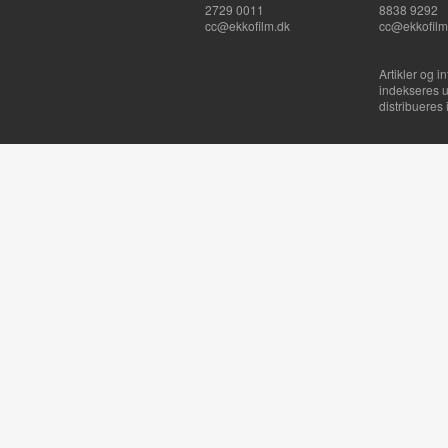
2729 0011
8838 9292
cc@ekkofilm.dk
cc@ekkofilm
Artikler og i
indekseres u
distribueres