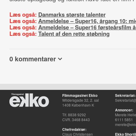
Læs også:
Danmarks største talenter
Læs også:
Anmeldelse – Super16, årgang 10: mid
Læs også:
Anmeldelse – Super16 førsteårsfilm 
Læs også:
Talent af den rette støbning
0 kommentarer
Filmmagasinet Ekko
Sekretariat:
Wildersgade 32, 2. sal
Sekretariat@
1408 København K
Annoncer:
Tlf. 8838 9292
Merete Hell
CVR. 3468 8443
6111 5851
merete@ekko
Chefredaktør:
Claus Christensen
Ekko Shortli