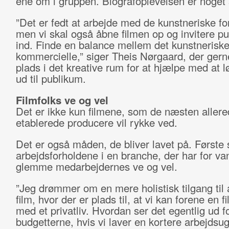
ene om i gruppen. Biografoplevelsen er noget 
”Det er fedt at arbejde med de kunstneriske fo
men vi skal også åbne filmen op og invitere p
ind. Finde en balance mellem det kunstneriske
kommercielle,” siger Theis Nørgaard, der gern
plads i det kreative rum for at hjælpe med at l
ud til publikum.
Filmfolks ve og vel
Det er ikke kun filmene, som de næsten allere
etablerede producere vil rykke ved.
Det er også måden, de bliver lavet på. Første 
arbejdsforholdene i en branche, der har for va
glemme medarbejdernes ve og vel.
”Jeg drømmer om en mere holistisk tilgang til 
film, hvor der er plads til, at vi kan forene en f
med et privatliv. Hvordan ser det egentlig ud f
budgetterne, hvis vi laver en kortere arbejdsu