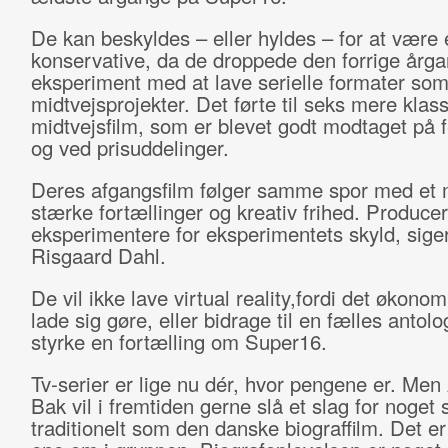
De kan beskyldes – eller hyldes – for at være
konservative, da de droppede den forrige årg
eksperiment med at lave serielle formater so
midtvejsprojekter. Det førte til seks mere klas
midtvejsfilm, som er blevet godt modtaget på f
og ved prisuddelinger.
Deres afgangsfilm følger samme spor med et
stærke fortællinger og kreativ frihed. Producer
eksperimentere for eksperimentets skyld, sige
Risgaard Dahl.
De vil ikke lave virtual reality,fordi det økono
lade sig gøre, eller bidrage til en fælles antolog
styrke en fortælling om Super16.
Tv-serier er lige nu dér, hvor pengene er. Me
Bak vil i fremtiden gerne slå et slag for noget 
traditionelt som den danske biograffilm. Det er