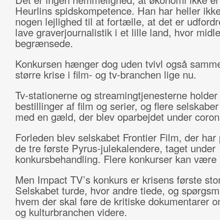
Heurlins spidskompetence. Han har heller ikk
nogen lejlighed til at fortælle, at det er udford
lave graverjournalistik i et lille land, hvor midl
begrænsede.
Konkursen hænger dog uden tvivl også samm
større krise i film- og tv-branchen lige nu.
Tv-stationerne og streamingtjenesterne holder
bestillinger af film og serier, og flere selskab
med en gæld, der blev oparbejdet under coron
Forleden blev selskabet Frontier Film, der har
de tre første Pyrus-julekalendere, taget under
konkursbehandling. Flere konkurser kan være 
Men Impact TV’s konkurs er krisens første stor
Selskabet turde, hvor andre tiede, og spørgsmå
hvem der skal føre de kritiske dokumentarer 
og kulturbranchen videre.