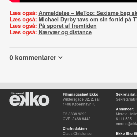
Læs også:
Anmeldelse – MeToo: Sexisme bag 
Læs også:
Michael Dyrby tavs om sin fortid på T
Læs også:
På sporet af fremtiden
Læs også:
Nærvær og distance
0 kommentarer
Filmmagasinet Ekko
Sekretariat:
Wildersgade 32, 2. sal
Sekretariat@
1408 København K
Annoncer:
Tlf. 8838 9292
Merete Hell
CVR. 3468 8443
6111 5851
merete@ekko
Chefredaktør:
Claus Christensen
Ekko Shortli