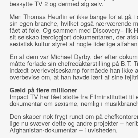
beskytte TV 2 og dermed sig selv.
Men Thomas Heurlin er ikke bange for at gå i 
sin egen branche, hvilket også nærværende m
fået at føle. Og sammen med Discovery+ fik 
sit selskab færdiggjort dokumentaren, der afsl
sexistisk kultur styret af nogle liderlige alfahan
En af dem var Michael Dyrby, der efter doku
måtte forlade sin chefredaktørstilling på B.T. 
indædt overlevelseskamp formåede han ikke a
overbevise om, at han havde lært af sine fejltr
Gæld på flere millioner
Impact TV har fået støtte fra Filminstituttet til
dokumentar om sexisme, nemlig i musikbranc
Den skaber nok frygt rundt om på chefkontore
lige nu svæver dette og andre projekter – heri
Afghanistan-dokumentar – i uvisheden.