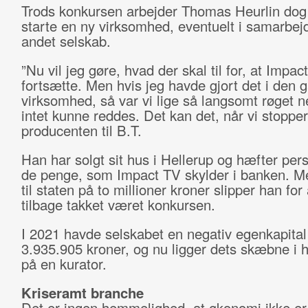
Trods konkursen arbejder Thomas Heurlin dog
starte en ny virksomhed, eventuelt i samarbej
andet selskab.
”Nu vil jeg gøre, hvad der skal til for, at Impa
fortsætte. Men hvis jeg havde gjort det i den 
virksomhed, så var vi lige så langsomt røget n
intet kunne reddes. Det kan det, når vi stopper
producenten til B.T.
Han har solgt sit hus i Hellerup og hæfter pers
de penge, som Impact TV skylder i banken. 
til staten på to millioner kroner slipper han for
tilbage takket været konkursen.
I 2021 havde selskabet en negativ egenkapital
3.935.905 kroner, og nu ligger dets skæbne i
på en kurator.
Kriseramt branche
Det er ingen hemmelighed, at økonomi ikke e