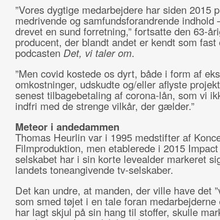
”Vores dygtige medarbejdere har siden 2015 p
medrivende og samfundsforandrende indhold –
drevet en sund forretning,” fortsatte den 63-år
producent, der blandt andet er kendt som fast 
podcasten
Det, vi taler om
.
”Men covid kostede os dyrt, både i form af eks
omkostninger, udskudte og/eller aflyste projek
senest tilbagebetaling af corona-lån, som vi i
indfri med de strenge vilkår, der gælder.”
Meteor i andedammen
Thomas Heurlin var i 1995 medstifter af Konc
Filmproduktion, men etablerede i 2015 Impact
selskabet har i sin korte levealder markeret si
landets toneangivende tv-selskaber.
Det kan undre, at manden, der ville have det ”vi
som smed tøjet i en tale foran medarbejderne 
har lagt skjul på sin hang til stoffer, skulle mar