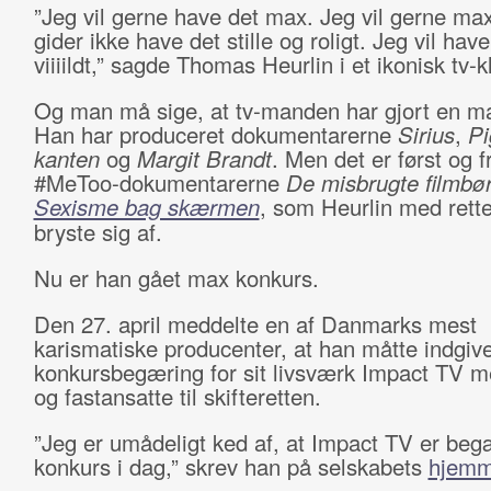
”Jeg vil gerne have det max. Jeg vil gerne ma
gider ikke have det stille og roligt. Jeg vil have
viiiildt,” sagde Thomas Heurlin i et ikonisk tv-kl
Og man må sige, at tv-manden har gjort en ma
Han har produceret dokumentarerne
Sirius
,
Pi
kanten
og
Margit Brandt
. Men det er først og
#MeToo-dokumentarerne
De misbrugte filmbø
Sexisme bag skærmen
, som Heurlin med rett
bryste sig af.
Nu er han gået max konkurs.
Den 27. april meddelte en af Danmarks mest
karismatiske producenter, at han måtte indgiv
konkursbegæring for sit livsværk Impact TV me
og fastansatte til skifteretten.
”Jeg er umådeligt ked af, at Impact TV er beg
konkurs i dag,” skrev han på selskabets
hjemm