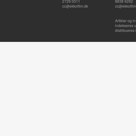
2729 0011
8838 9292
cc@ekkofilm.dk
cc@ekkofilm
Artikler og i
indekseres u
distribueres