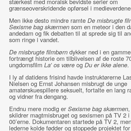
stærkest med moralsk bevidste serier om
grænseoverskridende opførsel i medieverdene
Men ikke desto mindre ramte
De misbrugte fi
Sexisme bag skærmen
som en meteor i den d
andedam og fik debatten til at sprede sig til a
som ringe i vandet.
De misbrugte filmbørn
dykker ned i en gammel
fortrængt historie om tilblivelsen af de roste 70
ungdomsfilm
La’ os være
og
Du er ikke alene
.
I ly af datidens frisind havde instruktørerne La
Nielsen og Ernst Johansen misbrugt de unge
amatørskuespillere seksuelt, fortalte en lang 
og vidner fra dengang.
Endnu mere modig er
Sexisme bag skærmen
,
skildrer magtmisbruget og sexismen på TV 2 i
00’erne. Dokumentaren startede på TV 2, men 
lederne kolde fødder og stoppede projektet for