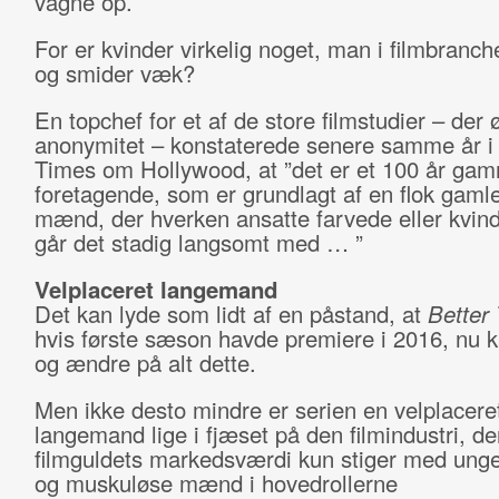
vågne op.
For er kvinder virkelig noget, man i filmbranc
og smider væk?
En topchef for et af de store filmstudier – der
anonymitet – konstaterede senere samme år 
Times om Hollywood, at ”det er et 100 år gam
foretagende, som er grundlagt af en flok gamle
mænd, der hverken ansatte farvede eller kvind
går det stadig langsomt med … ”
Velplaceret langemand
Det kan lyde som lidt af en påstand, at
Better
hvis første sæson havde premiere i 2016, nu
og ændre på alt dette.
Men ikke desto mindre er serien en velplacere
langemand lige i fjæset på den filmindustri, der
filmguldets markedsværdi kun stiger med unge
og muskuløse mænd i hovedrollerne