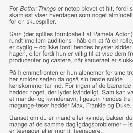
For
Better Things
er netop blevet et hit, fordi 
skamløst viser hverdagen som noget almindeli
for en skuespiller.
Sam (der spilles formidabelt af Pamela Adlon)
rundt imellem auditions i håb om at få en rolle,
er dygtig – og ikke fordi hendes bryster sidder k
hagen, eller fordi hun er villig til at vise dem f
producenter og castere, når kameraet er sluk
På hjemmefronten er hun alenemor for sine tre
her smider serien da også sin første solide
kønskommentar ind. For ingen af de bærende r
hedder noget, der lyder kvindeligt. Sam kan 
et mande- og kvindenavn, ligesom hendes tre 
møgunge-tøser hedder Max, Frankie og Duke
Uanset om du er mand eller kvinde, bakser du
mange af de samme dagligdagsproblemer – is
er teenager eller mor til teenagere.