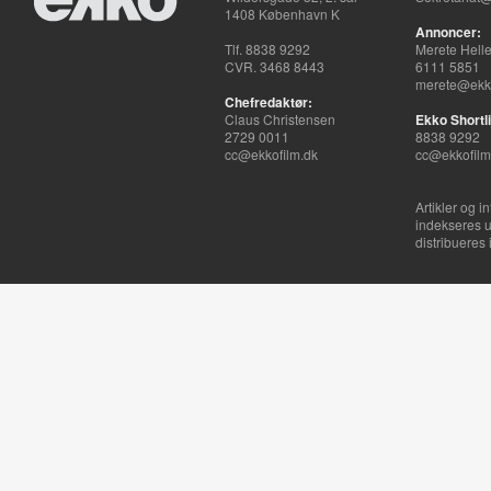
1408 København K
Annoncer:
Tlf. 8838 9292
Merete Hell
CVR. 3468 8443
6111 5851
merete@ekko
Chefredaktør:
Claus Christensen
Ekko Shortli
2729 0011
8838 9292
cc@ekkofilm.dk
cc@ekkofilm
Artikler og i
indekseres u
distribueres