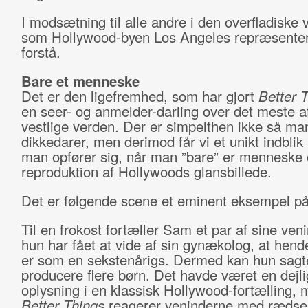
I modsætning til alle andre i den overfladiske 
som Hollywood-byen Los Angeles repræsenter
forstå.
Bare et menneske
Det er den ligefremhed, som har gjort
Better 
en seer- og anmelder-darling over det meste a
vestlige verden. Der er simpelthen ikke så ma
dikkedarer, men derimod får vi et unikt indblik
man opfører sig, når man ”bare” er menneske 
reproduktion af Hollywoods glansbillede.
Det er følgende scene et eminent eksempel på
Til en frokost fortæller Sam et par af sine veni
hun har fået at vide af sin gynækolog, at hen
er som en sekstenårigs. Dermed kan hun sagt
producere flere børn. Det havde været en dejli
oplysning i en klassisk Hollywood-fortælling, 
Better Things
reagerer veninderne med rædse