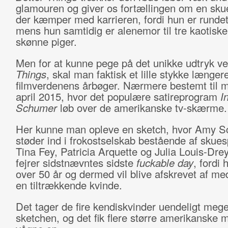
glamouren og giver os fortællingen om en skue
der kæmper med karrieren, fordi hun er rundet
mens hun samtidig er alenemor til tre kaotiske
skønne piger.
Men for at kunne pege på det unikke udtryk v
Things
, skal man faktisk et lille stykke længere
filmverdenens årbøger. Nærmere bestemt til m
april 2015, hvor det populære satireprogram
I
Schumer
løb over de amerikanske tv-skærme.
Her kunne man opleve en sketch, hvor Amy 
støder ind i frokostselskab bestående af skues
Tina Fey, Patricia Arquette og Julia Louis-Dre
fejrer sidstnævntes sidste
fuckable day
, fordi 
over 50 år og dermed vil blive afskrevet af m
en tiltrækkende kvinde.
Det tager de fire kendiskvinder uendeligt meget
sketchen, og det fik flere større amerikanske me