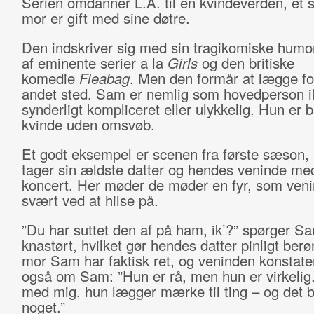
Serien omdanner L.A. til en kvindeverden, et s
mor er gift med sine døtre.
Den indskriver sig med sin tragikomiske humo
af eminente serier a la
Girls
og den britiske
komedie
Fleabag
. Men den formår at lægge fo
andet sted. Sam er nemlig som hovedperson i
synderligt kompliceret eller ulykkelig. Hun er 
kvinde uden omsvøb.
Et godt eksempel er scenen fra første sæson
tager sin ældste datter og hendes veninde med
koncert. Her møder de møder en fyr, som ven
svært ved at hilse på.
”Du har suttet den af på ham, ik’?” spørger S
knastørt, hvilket gør hendes datter pinligt berø
mor Sam har faktisk ret, og veninden konstate
også om Sam: ”Hun er rå, men hun er virkelig.
med mig, hun lægger mærke til ting – og det 
noget.”