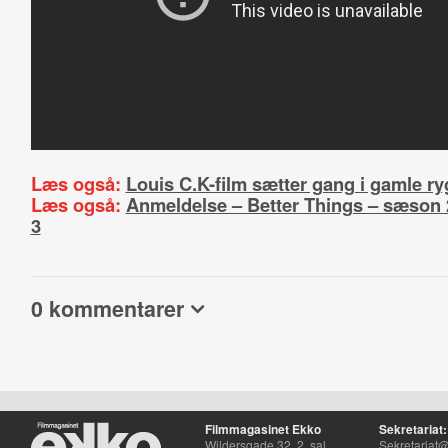
Læs også:
Louis C.K-film sætter gang i gamle ry
Læs også:
Anmeldelse – Better Things – sæson 2,
3
0 kommentarer
Filmmagasinet Ekko
Sekretariat:
Wildersgade 32, 2. sal
Sekretariat@