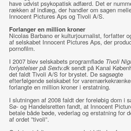
have udvist psykopatisk adfærd. Det er numme
rækken af indlæg, der handler om sagen mel
Innocent Pictures Aps og Tivoli A/S.
Forlanger en million kroner
Nicolas Barbano er kulturjournalist, forfatter 
af selskabet Innocent Pictures Aps, der produ
pornofilm.
I 2007 blev selskabets programflade
Tivoli Nig
forlystelser på Sextv.dk
sendt på Kanal Køben
det faldt Tivoli A/S for brystet. De sagsøgte
efterfølgende selskabet for varemærkekrænke
forlangte en million kroner i erstatning.
I slutningen af 2008 faldt der foreløbig dom i 
Sø- og Handelsretten fandt, at Innocent Pictur
betale både bøde, vederlag og erstatning for d
af ordet ”tivoli”.