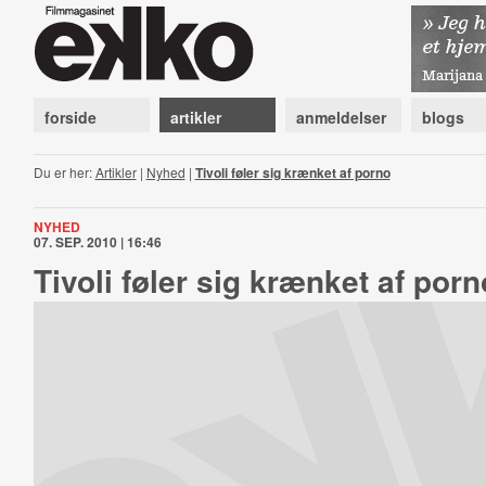
forside
artikler
anmeldelser
blogs
Du er her:
Artikler
|
Nyhed
|
Tivoli føler sig krænket af porno
NYHED
07. SEP. 2010 | 16:46
Tivoli føler sig krænket af porn