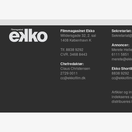
Filmmagasinet Ekko
Sekretariat:
Wildersgade 32, 2. sal
Sekretariat@
1408 København K
Annoncer:
Tlf. 8838 9292
Merete Hell
CVR. 3468 8443
6111 5851
merete@ekko
Chefredaktør:
Claus Christensen
Ekko Shortli
2729 0011
8838 9292
cc@ekkofilm.dk
cc@ekkofilm
Artikler og i
indekseres u
distribueres