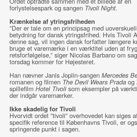
Ordet optrådte sammen med et billede af en
forlystelsespark og sangen
Tivoli Night.
Krænkelse af ytringsfriheden
”Der er tale om en principsag med uoverskuel
betydning for dansk ytringsfrihed. Hvis Tivoli 
denne sag, vil ingen dansk forfatter længere 
bruge et varemærke i en værktitel uden at fry
retsforfølgelse,” siger Nicolas Barbano om sa
torsdag kommer for Højesteret.
Han nævner Janis Joplin-sangen
Mercedes Be
romanen og filmen
The Devil Wears Prada
og 
spillefilm
Hotel Tivoli
som eksempler på værktit
der indgår varemærker.
Ikke skadelig for Tivoli
Hvorvidt ordet ”tivoli” overhovedet kan siges 
specifik reference til Københavns Tivoli, er ogs
springende punkt i sagen.