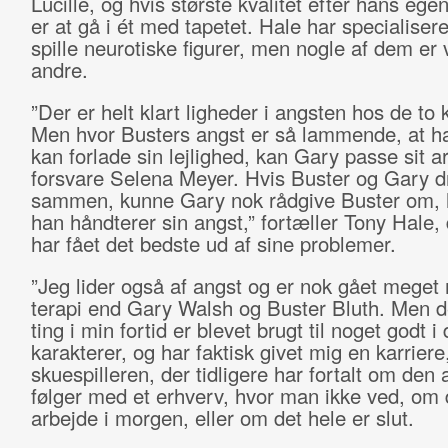
Lucille, og hvis største kvalitet efter hans eg
er at gå i ét med tapetet. Hale har specialiseret
spille neurotiske figurer, men nogle af dem er
andre.
”Der er helt klart ligheder i angsten hos de to 
Men hvor Busters angst er så lammende, at h
kan forlade sin lejlighed, kan Gary passe sit a
forsvare Selena Meyer. Hvis Buster og Gary d
sammen, kunne Gary nok rådgive Buster om, 
han håndterer sin angst,” fortæller Tony Hale, 
har fået det bedste ud af sine problemer.
”Jeg lider også af angst og er nok gået meget 
terapi end Gary Walsh og Buster Bluth. Men 
ting i min fortid er blevet brugt til noget godt i
karakterer, og har faktisk givet mig en karriere,
skuespilleren, der tidligere har fortalt om den 
følger med et erhverv, hvor man ikke ved, om 
arbejde i morgen, eller om det hele er slut.