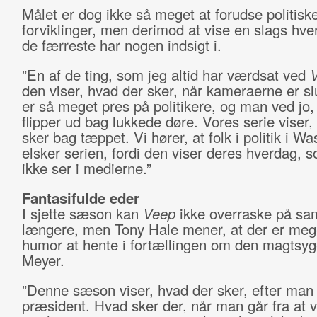
Målet er dog ikke så meget at forudse politisk
forviklinger, men derimod at vise en slags hv
de færreste har nogen indsigt i.
”En af de ting, som jeg altid har værdsat ved
den viser, hvad der sker, når kameraerne er sl
er så meget pres på politikere, og man ved jo,
flipper ud bag lukkede døre. Vores serie viser,
sker bag tæppet. Vi hører, at folk i politik i W
elsker serien, fordi den viser deres hverdag,
ikke ser i medierne.”
Fantasifulde eder
I sjette sæson kan
Veep
ikke overraske på s
længere, men Tony Hale mener, at der er meg
humor at hente i fortællingen om den magtsy
Meyer.
”Denne sæson viser, hvad der sker, efter man
præsident. Hvad sker der, når man går fra at 