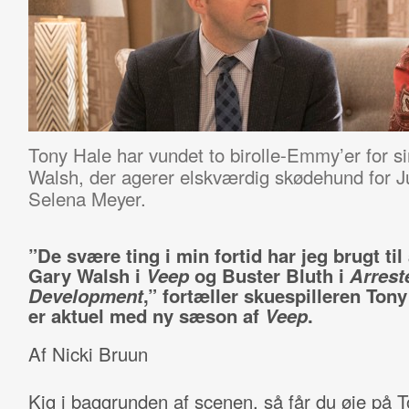
Tony Hale har vundet to birolle-Emmy’er for 
Walsh, der agerer elskværdig skødehund for Jul
Selena Meyer.
”De svære ting i min fortid har jeg brugt til
Gary Walsh i
Veep
og Buster Bluth i
Arrest
Development
,” fortæller skuespilleren Tony
er aktuel med ny sæson af
Veep
.
Af Nicki Bruun
Kig i baggrunden af scenen, så får du øje på 