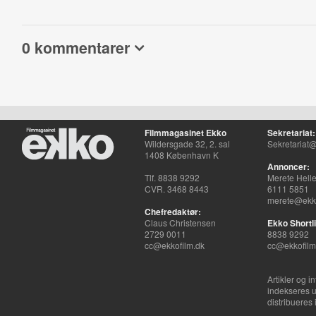
0 kommentarer
Filmmagasinet Ekko
Sekretariat:
Wildersgade 32, 2. sal
Sekretariat@
1408 København K
Annoncer:
Tlf. 8838 9292
Merete Hell
CVR. 3468 8443
6111 5851
merete@ekko
Chefredaktør:
Claus Christensen
Ekko Shortli
2729 0011
8838 9292
cc@ekkofilm.dk
cc@ekkofilm
Artikler og i
indekseres u
distribueres