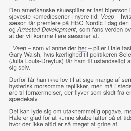
Den amerikanske skuespiller er fast biperson i
sjoveste komedieserier i nyere tid:
Veep
– hvis
sæson får premiere på HBO Nordic i dag den 1
og
Arrested Development
, som fans verden ov
at der vil komme flere sæsoner af.
I
Veep –
som vi anmelder
her
–
piller Hale ta
Gary Walsh, hvis kærlighed til politikeren Se
(Julia Louis-Dreyfus) får ham til ustandseligt a
sig selv.
Derfor får han ikke lov til at sige mange af ser
hysterisk morsomme replikker, men må i sted
øre til fornærmelser, der flyver som skidt fra e
spædekalv.
Det kan lyde sig om utaknemmelig opgave, m
Hale er glad for at kunne skabe latter på et tid
hvor der ikke altid er så meget at grine af.