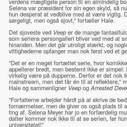
verdens mægtigste person til en almindelig bo
Selena var præsident for sin egen skyld, så nu
hun desperat at vedblive med at være vigtig. D
sørgeligt, men også sjovt,” fortæller Hale.
Det sjoveste ved
Veep
er de mange fantasifuld
som seriens persongalleri bliver ved med at s
hinanden. Men det går utroligt stærkt, og nogl
vittighederne opfanger man nok først ved et g
”Det er en meget fortættet serie, hvor komikk
appellerer bredt, men bestemt ikke er simpel:
virkelig være på dupperne. Derfor er det nok i
mainstream, men det får én til at reflektere,”
Hale og sammenligner
Veep
og
Arrested Dev
”Forfatterne arbejder hårdt på at skrive de bed
fornærmelser, men de giver os også plads til a
ting af. Selena Meyer har jo en forfærdelig m
datter kommer nok ikke til at se serien, før hun
universitetet!”