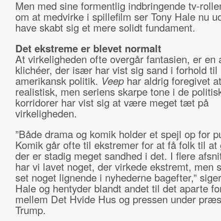
Men med sine formentlig indbringende tv-roller
om at medvirke i spillefilm ser Tony Hale nu ud 
have skabt sig et mere solidt fundament.
Det ekstreme er blevet normalt
At virkeligheden ofte overgår fantasien, er en 
klichéer, der især har vist sig sand i forhold til
amerikansk politik.
Veep
har aldrig foregivet 
realistisk, men seriens skarpe tone i de politis
korridorer har vist sig at være meget tæt på
virkeligheden.
”Både drama og komik holder et spejl op for p
Komik går ofte til ekstremer for at få folk til a
der er stadig meget sandhed i det. I flere afsni
har vi lavet noget, der virkede ekstremt, men s
set noget lignende i nyhederne bagefter,” sige
Hale og hentyder blandt andet til det aparte fo
mellem Det Hvide Hus og pressen under præs
Trump.