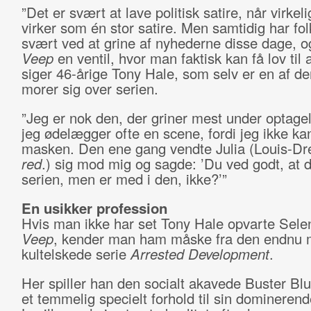
”Det er svært at lave politisk satire, når virke
virker som én stor satire. Men samtidig har fo
svært ved at grine af nyhederne disse dage, o
Veep
en ventil, hvor man faktisk kan få lov til a
siger 46-årige Tony Hale, som selv er en af d
morer sig over serien.
”Jeg er nok den, der griner mest under optage
jeg ødelægger ofte en scene, fordi jeg ikke ka
masken. Den ene gang vendte Julia (Louis-Dr
red
.) sig mod mig og sagde: ’Du ved godt, at d
serien, men er med i den, ikke?’”
En usikker profession
Hvis man ikke har set Tony Hale opvarte Sele
Veep
, kender man ham måske fra den endnu 
kultelskede serie
Arrested Development
.
Her spiller han den socialt akavede Buster Blu
et temmelig specielt forhold til sin domineren