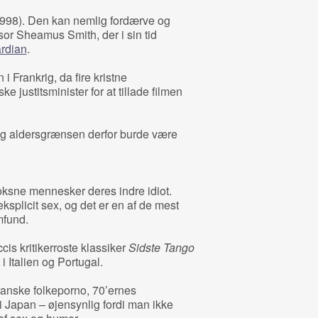
998). Den kan nemlig fordærve og
r Sheamus Smith, der i sin tid
rdian
.
i Frankrig, da fire kristne
e justitsminister for at tillade filmen
 og aldersgrænsen derfor burde være
ksne mennesker deres indre idiot.
splicit sex, og det er en af de mest
mfund.
cis kritikerroste klassiker
Sidste Tango
 i Italien og Portugal.
anske folkeporno, 70’ernes
 i Japan – øjensynlig fordi man ikke