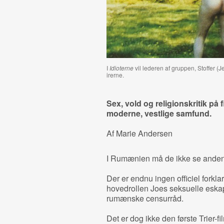
I
Idioterne
vil lederen af gruppen, Stoffer (J
irerne.
Sex, vold og religionskritik på fi
moderne, vestlige samfund.
Af Marie Andersen
I Rumænien må de ikke se anden
Der er endnu ingen officiel forkl
hovedrollen Joes seksuelle eskap
rumænske censurråd.
Det er dog ikke den første Trier-fi