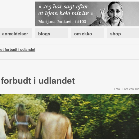
anmeldelser
blogs
om ekko
shop
vet forbudt i udlandet
t forbudt i udlandet
Foto | Lars von Trie