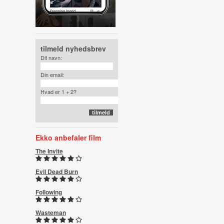
tilmeld nyhedsbrev
Dit navn:
Din email:
Hvad er 1 + 2?
Ekko anbefaler film
The Invite
Evil Dead Burn
Following
Wasteman