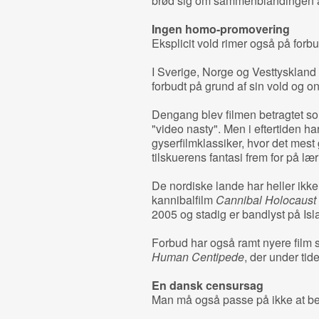
brød sig om sammenblandingen a
Ingen homo-promovering
Eksplicit vold rimer også på forb
I Sverige, Norge og Vesttyskland
forbudt på grund af sin vold og 
Dengang blev filmen betragtet so
"video nasty". Men i eftertiden har
gyserfilmklassiker, hvor det mest
tilskuerens fantasi frem for på lær
De nordiske lande har heller ikke
kannibalfilm
Cannibal Holocaust
2005 og stadig er bandlyst på Isl
Forbud har også ramt nyere film
Human Centipede
, der under tid
En dansk censursag
Man må også passe på ikke at be