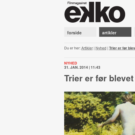
forside
artikler
Du er her:
Artikler
|
Nyhed
|
Trier er før ble
NYHED
31. JAN. 2014 | 11:43
Trier er før bleve