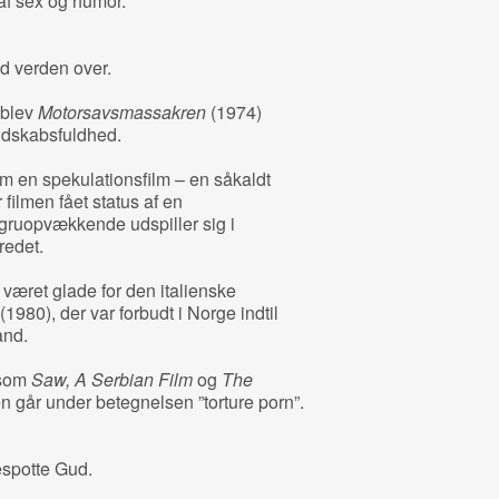
f sex og humor.
ud verden over.
 blev
Motorsavsmassakren
(1974)
ondskabsfuldhed.
m en spekulationsfilm – en såkaldt
 filmen fået status af en
 gruopvækkende udspiller sig i
redet.
 været glade for den italienske
(1980), der var forbudt i Norge indtil
and.
 som
Saw, A Serbian Film
og
The
en går under betegnelsen ”torture porn”.
spotte Gud.