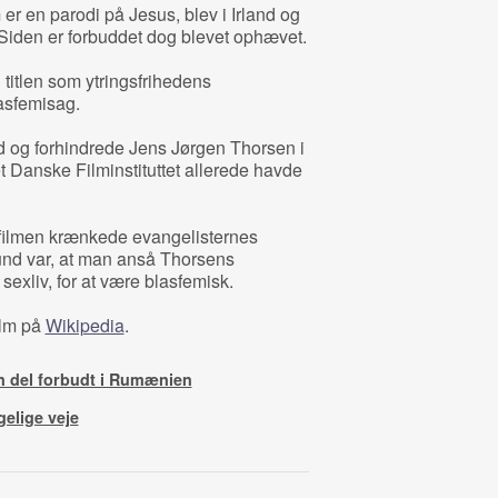
 er en parodi på Jesus, blev i Irland og
Siden er forbuddet dog blevet ophævet.
 titlen som ytringsfrihedens
lasfemisag.
nd og forhindrede Jens Jørgen Thorsen i
et Danske Filminstituttet allerede havde
filmen krænkede evangelisternes
und var, at man anså Thorsens
t sexliv, for at være blasfemisk.
film på
Wikipedia
.
del forbudt i Rumænien
elige veje