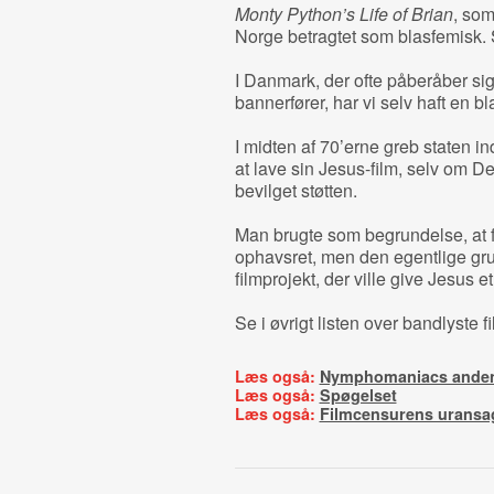
Monty Python’s Life of Brian
, som
Norge betragtet som blasfemisk. 
I Danmark, der ofte påberåber sig
bannerfører, har vi selv haft en b
I midten af 70’erne greb staten i
at lave sin Jesus-film, selv om D
bevilget støtten.
Man brugte som begrundelse, at 
ophavsret, men den egentlige gr
filmprojekt, der ville give Jesus e
Se i øvrigt listen over bandlyste 
Læs også:
Nymphomaniacs anden 
Læs også:
Spøgelset
Læs også:
Filmcensurens uransag