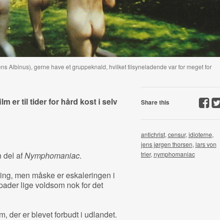
ens Albinus), gerne have et gruppeknald, hvilket tilsyneladende var for meget for
lm er til tider for hård kost i selv
Share this
antichrist
,
censur
,
idioterne
,
jens jørgen thorsen
,
lars von
 del af
Nymphomaniac
.
trier
,
nymphomaniac
aring, men måske er eskaleringen i
ader lige voldsom nok for det
lm, der er blevet forbudt i udlandet.