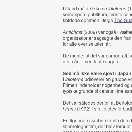
I Irland må de ikke se
Idioterne
(1
korrumpere publikum, mente censo
fældede dommen, ifølge
The Gua
Antichrist
(2009) var også i vælten 
organisationer sagsøgte den fransk
for alle over seksten år.
De mente, at det var pornografi,
atten år – men tabte sagen.
Sex må ikke være sjovt i Japan
I
Idioterne
udleverer en gruppe vo
Filmen indeholder nøgenhed og ek
typiske grunde til censur i frie sa
Det var således derfor, at Bertoluc
i Paris
(1972) i sin tid blev forbudt
En lignende skæbne ramte den d
stjernetegnsfilm, der blev forbudt