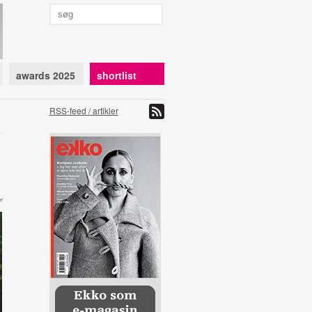
awards 2025
shortlist
RSS-feed / artikler
r