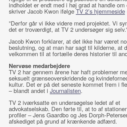
indholdet er endt med i høj grad at handle om 
skriver Jacob Kwon ifølge
TV 2’s hjemmeside
”Derfor går vi ikke videre med projektet. Vi sy
det er troværdigt, at TV 2 undersøger sig selv.
Jacob Kwon forklarer, at det ikke har været 
beslutning, og at man har sagt til kilderne, at 
velkommen til at fortælle deres historier til an
Nervøse medarbejdere
TV 2 har gennem årene har haft problemer m
seksuelt grænseoverskridende og kvindeforne
kultur. Det er på det seneste kommet frem i fle
– blandt andet i
Journalisten
.
TV 2 iværksatte en undersøgelse ledet af et
advokatselskab. Den førte til, at to af statione
profiler – Jens Gaardbo og Jes Dorph-Peterse
afskediget på grund af krænkende adfærd.