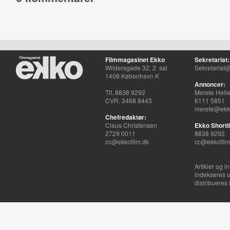
Filmmagasinet Ekko
Sekretariat:
Wildersgade 32, 2. sal
Sekretariat@
1408 København K
Annoncer:
Tlf. 8838 9292
Merete Hell
CVR. 3468 8443
6111 5851
merete@ekko
Chefredaktør:
Claus Christensen
Ekko Shortli
2729 0011
8838 9292
cc@ekkofilm.dk
cc@ekkofilm
Artikler og i
indekseres u
distribueres