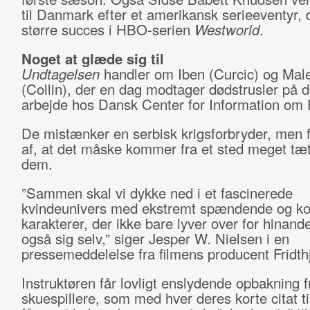
til Danmark efter et amerikansk serieeventyr,
større succes i HBO-serien
Westworld
.
Noget at glæde sig til
Undtagelsen
handler om Iben (Curcic) og Mal
(Collin), der en dag modtager dødstrusler på 
arbejde hos Dansk Center for Information om 
De mistænker en serbisk krigsforbryder, men f
af, at det måske kommer fra et sted meget tæt
dem.
”Sammen skal vi dykke ned i et fascinerede
kvindeunivers med ekstremt spændende og k
karakterer, der ikke bare lyver over for hinan
også sig selv,” siger Jesper W. Nielsen i en
pressemeddelelse fra filmens producent Fridthj
Instruktøren får lovligt enslydende opbakning fr
skuespillere, som med hver deres korte citat 