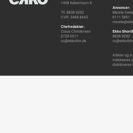
1408 København K
Annoncer:
Tlf. 8838 9292
Merete Hell
CVR. 3468 8443
6111 5851
merete@ekko
Chefredaktør:
Claus Christensen
Ekko Shortli
2729 0011
8838 9292
cc@ekkofilm.dk
cc@ekkofilm
Artikler og i
indekseres u
distribueres