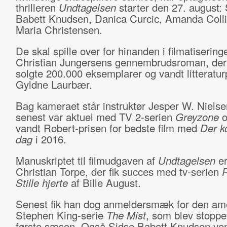
thrilleren
Undtagelsen
starter den 27. august:
Babett Knudsen, Danica Curcic, Amanda Coll
Maria Christensen.
De skal spille over for hinanden i filmatisering
Christian Jungersens gennembrudsroman, der
solgte 200.000 eksemplarer og vandt litteratu
Gyldne Laurbær.
Bag kameraet står instruktør Jesper W. Niels
senest var aktuel med TV 2-serien
Greyzone
o
vandt Robert-prisen for bedste film med
Der k
dag
i 2016.
Manuskriptet til filmudgaven af
Undtagelsen
er
Christian Torpe, der fik succes med tv-serien
Stille hjerte
af Bille August.
Senest fik han dog anmeldersmæk for den am
Stephen King-serie
The Mist
, som blev stoppet
første sæson. Også Sidse Babett Knudsen ve