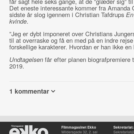
får sagt hele seks gange, at de ”glæder sig” til
Det eneste interessante kommer fra Amanda C
sidste år slog igennem i Christian Tafdrups
En 
kvinde
.
”Jeg er dybt imponeret over Christians Junge
til at overraske og få en med på en indre rejse 
forskellige karakterer. Hvordan er han ikke en
Undtagelsen
får efter planen biografpremiere ti
2019.
1 kommentar
Filmmagasinet Ekko
Sekretariat:
Wildersgade 32, 2. sal
Sekretariat@