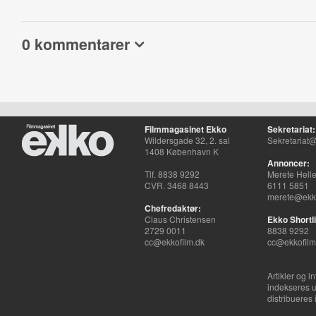
0 kommentarer
Filmmagasinet Ekko
Sekretariat:
Wildersgade 32, 2. sal
Sekretariat@
1408 København K
Annoncer:
Tlf. 8838 9292
Merete Hell
CVR. 3468 8443
6111 5851
merete@ekko
Chefredaktør:
Claus Christensen
Ekko Shortli
2729 0011
8838 9292
cc@ekkofilm.dk
cc@ekkofilm
Artikler og i
indekseres u
distribueres