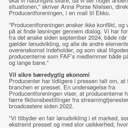
skal vi naturligvis svare, da vi ser noget ande
situationen,” skriver Anna Porse Nielsen, direkt
Producentforeningen, i en mail til Ekko.
”Producentforeningen ønsker ikke konflikt, og v
på at finde løsninger gennem dialog. Vi har fo
fra det ønske siden september 2024, både når
gælder lønudvikling, og alle de andre element
overenskomst indeholder, og som skal tilgode
producenterne som FAF’s medlemmer både på
og lange bane.”
Vil sikre bæredygtig økonomi
Producenter har tidligere i pressen talt om, at f
branchen er presset. En undersøgelse fra
Producentforeningen viser, at producenterne h
færre fiktionsbestillinger fra streamingtjeneste
broadcastere siden 2022.
”Vi tilbyder en fair lønudvikling i et marked, s
ekstremt presset og med stor usikkerhed, hvor