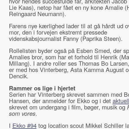
hvor hendes succesfulde far, arkitekten Jacob 
Lie Kaas), netop har fået en ny kone Amalie (
Reingaard Neumann).
Farens nye kærlighed lader til at gå hårdt ud 
mor, den i forvejen ekstremt pressede
videnskabsjournalist Fanny (Paprika Steen).
Rollelisten byder også på Esben Smed, der spi
Amalies bror, som har et forhold til Henrik (M
Millang). I andre roller ses Thomas Bo Larsen,
er med hos Vinterberg, Asta Kamma August o
Dencik.
Rammer os lige i hjertet
Serien har Vinterberg skrevet sammen med Bo
Hansen, der anmelder for Ekko og i det
aktuel
skrevet om undergang i film, bøger, musik og
som vores
.
I
Ekko #94
tog location scout Mikkel Schiller 