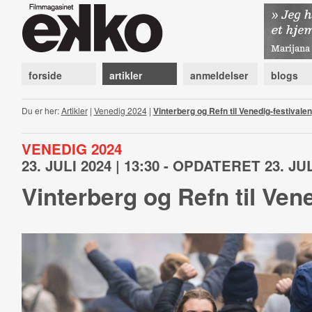
forside
artikler
anmeldelser
blogs
Du er her:
Artikler
|
Venedig 2024
|
Vinterberg og Refn til Venedig-festivalen
VENEDIG 2024
23. JULI 2024 | 13:30 - OPDATERET 23. JUL
Vinterberg og Refn til Ven