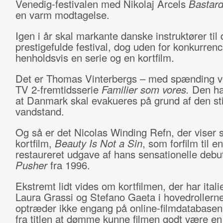
Venedig-festivalen med Nikolaj Arcels
Bastar
en varm modtagelse.
Igen i år skal markante danske instruktører til
prestigefulde festival, dog uden for konkurre
henholdsvis en serie og en kortfilm.
Det er Thomas Vinterbergs – med spænding v
TV 2-fremtidsserie
Familier som vores.
Den ha
at Danmark skal evakueres på grund af den st
vandstand.
Og så er det Nicolas Winding Refn, der viser 
kortfilm,
Beauty Is Not a Sin
, som forfilm til en
restaureret udgave af hans sensationelle debut
Pusher
fra 1996.
Ekstremt lidt vides om kortfilmen, der har ital
Laura Grassi og Stefano Gaeta i hovedrollern
optræder ikke engang på online-filmdatabase
fra titlen at dømme kunne filmen godt være en