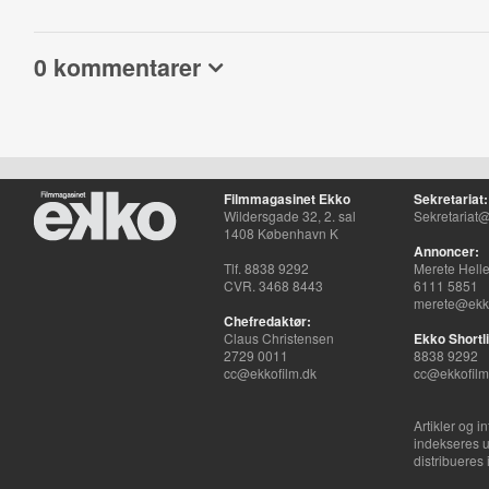
0 kommentarer
Filmmagasinet Ekko
Sekretariat:
Wildersgade 32, 2. sal
Sekretariat@
1408 København K
Annoncer:
Tlf. 8838 9292
Merete Hell
CVR. 3468 8443
6111 5851
merete@ekko
Chefredaktør:
Claus Christensen
Ekko Shortli
2729 0011
8838 9292
cc@ekkofilm.dk
cc@ekkofilm
Artikler og i
indekseres u
distribueres