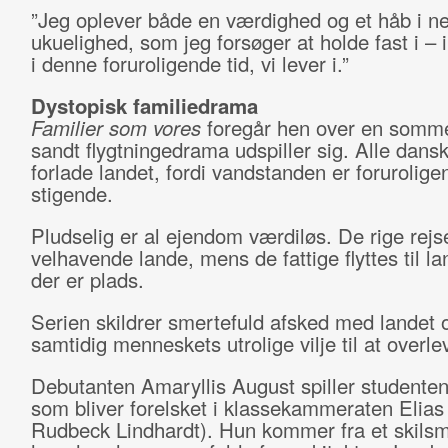
”Jeg oplever både en værdighed og et håb i n
ukuelighed, som jeg forsøger at holde fast i – 
i denne foruroligende tid, vi lever i.”
Dystopisk familiedrama
Familier som vores
foregår hen over en somme
sandt flygtningedrama udspiller sig. Alle dans
forlade landet, fordi vandstanden er forurolige
stigende.
Pludselig er al ejendom værdiløs. De rige rejser
velhavende lande, mens de fattige flyttes til la
der er plads.
Serien skildrer smertefuld afsked med landet o
samtidig menneskets utrolige vilje til at overle
Debutanten Amaryllis August spiller studenten
som bliver forelsket i klassekammeraten Elias 
Rudbeck Lindhardt). Hun kommer fra et skils