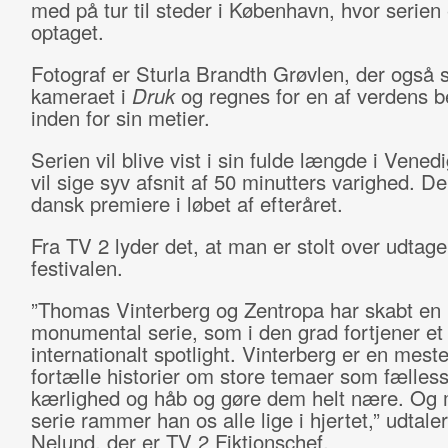
med på tur til steder i København, hvor serien 
optaget.
Fotograf er Sturla Brandth Grøvlen, der også 
kameraet i
Druk
og regnes for en af verdens b
inden for sin metier.
Serien vil blive vist i sin fulde længde i Venedi
vil sige syv afsnit af 50 minutters varighed. De
dansk premiere i løbet af efteråret.
Fra TV 2 lyder det, at man er stolt over udtagel
festivalen.
”Thomas Vinterberg og Zentropa har skabt en
monumental serie, som i den grad fortjener et
internationalt spotlight. Vinterberg er en mester
fortælle historier om store temaer som fælles
kærlighed og håb og gøre dem helt nære. Og
serie rammer han os alle lige i hjertet,” udtale
Nelund, der er TV 2 Fiktionschef.