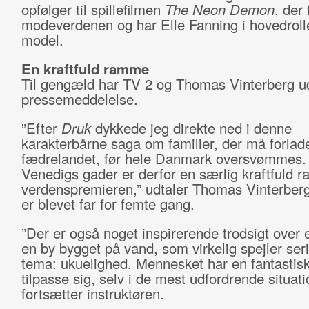
opfølger til spillefilmen
The Neon Demon
, der 
modeverdenen og har Elle Fanning i hovedrol
model.
En kraftfuld ramme
Til gengæld har TV 2 og Thomas Vinterberg u
pressemeddelelse.
”Efter
Druk
dykkede jeg direkte ned i denne
karakterbårne saga om familier, der må forlad
fædrelandet, før hele Danmark oversvømmes. 
Venedigs gader er derfor en særlig kraftfuld
verdenspremieren,” udtaler Thomas Vinterberg,
er blevet far for femte gang.
”Der er også noget inspirerende trodsigt over en
en by bygget på vand, som virkelig spejler ser
tema: ukuelighed. Mennesket har en fantastisk 
tilpasse sig, selv i de mest udfordrende situati
fortsætter instruktøren.