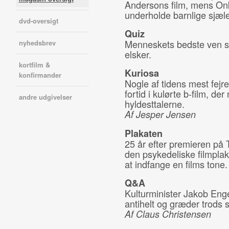
Andersons film, mens Onke
underholde barnlige sjæ
dvd-oversigt
Quiz
Menneskets bedste ven spil
nyhedsbrev
elsker.
kortfilm &
Kuriosa
konfirmander
Nogle af tidens mest fejr
fortid i kulørte b-film, de
andre udgivelser
hyldesttalerne.
Af Jesper Jensen
Plakaten
25 år efter premieren på T
den psykedeliske filmplak
at indfange en films tone.
Q&A
Kulturminister Jakob Eng
antihelt og græder trods s
Af Claus Christensen