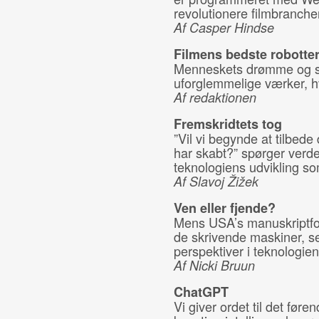
revolutionere filmbranche
Af Casper Hindse
Filmens bedste robotte
Menneskets drømme og skr
uforglemmelige værker, hv
Af redaktionen
Fremskridtets tog
”Vil vi begynde at tilbede 
har skabt?” spørger verde
teknologiens udvikling 
Af Slavoj Žižek
Ven eller fjende?
Mens USA’s manuskriptforf
de skrivende maskiner, s
perspektiver i teknologien
Af Nicki Bruun
ChatGPT
Vi giver ordet til det fø