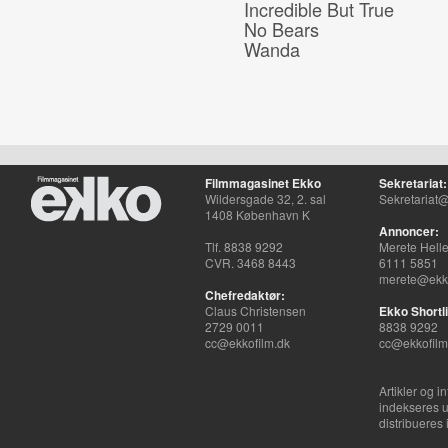
Incredible But True
No Bears
Wanda
Filmmagasinet Ekko
Sekretariat:
Wildersgade 32, 2. sal
Sekretariat@
1408 København K
Annoncer:
Tlf. 8838 9292
Merete Hell
CVR. 3468 8443
6111 5851
merete@ekko
Chefredaktør:
Claus Christensen
Ekko Shortli
2729 0011
8838 9292
cc@ekkofilm.dk
cc@ekkofilm
Artikler og i
indekseres u
distribueres