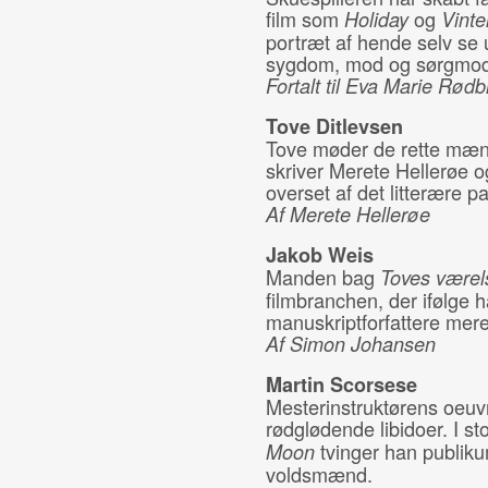
film som
og
Holiday
Vinte
portræt af hende selv se 
sygdom, mod og sørgmod
Fortalt til Eva Marie Rødb
Tov
e Ditlevsen
Tove møder de rette mænd
skriver Merete Hellerøe o
overset af det litterære p
Af Merete Hellerøe
Jakob Weis
Manden bag
Toves værel
filmbranchen, der ifølge 
manuskriptforfattere mere
Af Simon Johansen
Martin Scorsese
Mesterinstruktørens oeuv
rødglødende libidoer. I s
tvinger han publikum
Moon
voldsmænd.