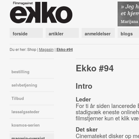
forside
artikler
anmeldelser
blogs
Du er her: Shop |
Magasin
|
Ekko #94
Ekko #94
bestilling
Intro
selvbetjening
Tilbud
Leder
For ti år siden lancerede
stadigvæk eneste onlinehit
løssalgssteder
filmstjerner kun et klik v
kosmos-serien
Det sker
Cinemateket disker op m
magasin-oversigt