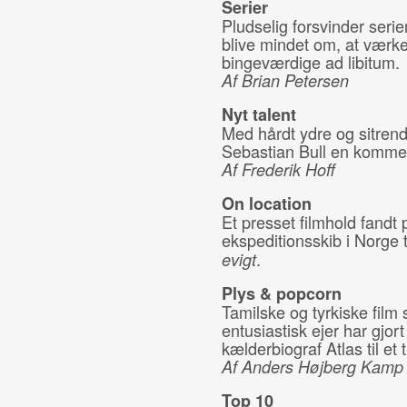
Serier
Pludselig forsvinder seri
blive mindet om, at værker
bingeværdige ad libitum.
Af Brian Petersen
Nyt talent
Med hårdt ydre og sitrend
Sebastian Bull en kommen
Af Frederik Hoff
On location
Et presset filmhold fandt 
ekspeditionsskib i Norge 
.
evigt
Plys & popcorn
Tamilske og tyrkiske film
entusiastisk ejer har gjo
kælderbiograf Atlas til et 
Af Anders Højberg Kamp
Top 10