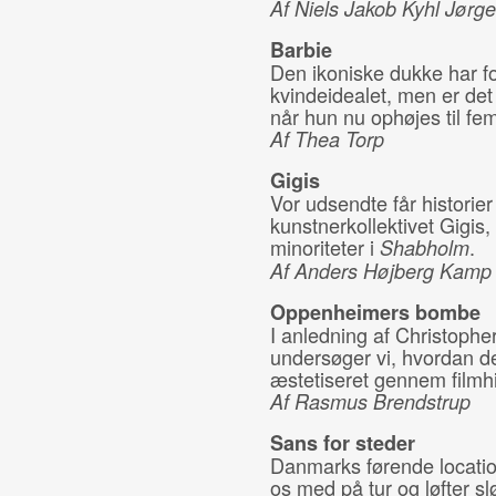
Af Niels Jakob Kyhl Jørg
Barbie
Den ikoniske dukke har fo
kvindeidealet, men er det 
når hun nu ophøjes til fem
Af Thea Torp
Gigis
Vor udsendte får historie
kunstnerkollektivet Gigis,
minoriteter i
.
Shabholm
Af Anders Højberg Kamp
Oppenheimers bombe
I anledning af Christoph
undersøger vi, hvordan d
æstetiseret gennem filmhi
Af Rasmus Brendstrup
Sans for steder
Danmarks førende location
os med på tur og løfter s