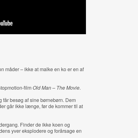
on måder – ikke at malke en ko er en af
topmotion-film
Old Man – The Movie
.
 får besøg af sine børnebørn. Dem
er går ikke længe, før de kommer til at
ndergang. Finder de ikke koen og
l dens yver eksplodere og forårsage en