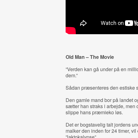
Old Man – The Movie
”Verden kan gå under på en milli
dem.”
Sådan præsenteres den estiske s
Den gamle mand bor på landet og
sætter han straks i arbejde, men d
slippe hans præmieko løs.
Det er bogstavelig talt jordens u
malker den inden for 24 timer, vi
”laktokalypse”.