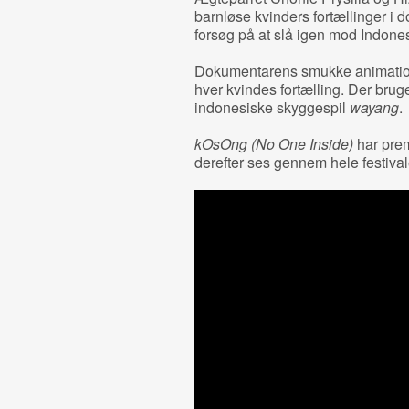
barnløse kvinders fortællinger i 
forsøg på at slå igen mod Indones
Dokumentarens smukke animationss
hver kvindes fortælling. Der bru
indonesiske skyggespil
wayang
.
kOsOng (No One Inside)
har pre
derefter ses gennem hele festival