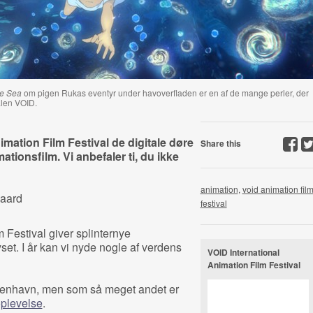
he Sea
om pigen Rukas eventyr under havoverfladen er en af de mange perler, der
valen VOID.
imation Film Festival de digitale døre
Share this
ationsfilm. Vi anbefaler ti, du ikke
animation
,
void animation fil
gaard
festival
 Festival giver splinternye
set. I år kan vi nyde nogle af verdens
VOID International
Animation Film Festival
øbenhavn, men som så meget andet er
oplevelse
.