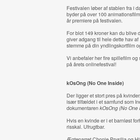
Festivalen løber af stablen fra i 
byder på over 100 animationsfilm. 
år premiere på festivalen.
For blot 149 kroner kan du blive d
giver adgang til hele dette hav a
stemme på din yndlingskortfilm o
Vi anbefaler her fire spillefilm o
på årets onlinefestival!
kOsOng (No One Inside)
Der ligger et stort pres på kvinder
især tilfældet i et samfund som I
dokumentaren
kOsOng (No One I
Hvis en kvinde er i et barnløst fo
risskal. Ufrugtbar.
Ægteparret Chonie Prysilia og H