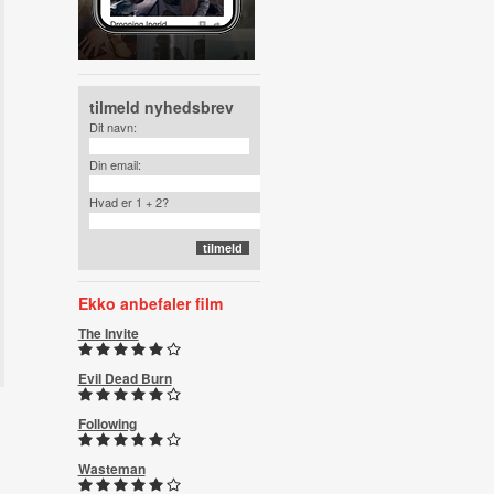
tilmeld nyhedsbrev
Dit navn:
Din email:
Hvad er 1 + 2?
Ekko anbefaler film
The Invite
Evil Dead Burn
Following
Wasteman