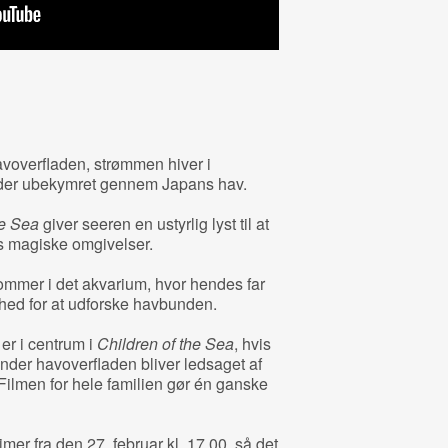
voverfladen, strømmen hiver i
yder ubekymret gennem Japans hav.
he Sea
giver seeren en ustyrlig lyst til at
ns magiske omgivelser.
ommer i det akvarium, hvor hendes far
ghed for at udforske havbunden.
 er i centrum i
Children of the Sea
, hvis
under havoverfladen bliver ledsaget af
 Filmen for hele familien gør én ganske
imer fra den 27. februar kl. 17.00, så det