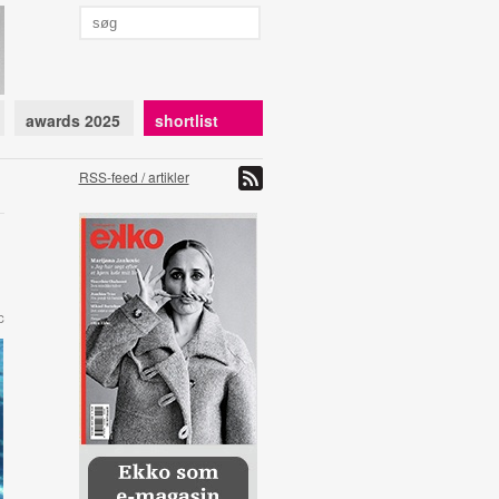
awards 2025
shortlist
RSS-feed / artikler
C