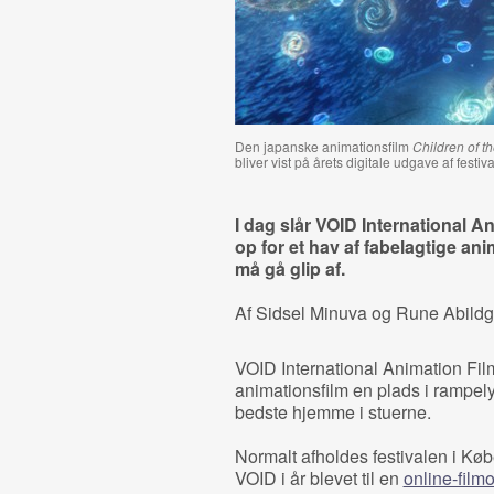
Den japanske animationsfilm
Children of t
bliver vist på årets digitale udgave af festi
I dag slår VOID International An
op for et hav af fabelagtige anim
må gå glip af.
Af Sidsel Minuva og Rune Abild
VOID International Animation Film
animationsfilm en plads i rampely
bedste hjemme i stuerne.
Normalt afholdes festivalen i K
VOID i år blevet til en
online-film