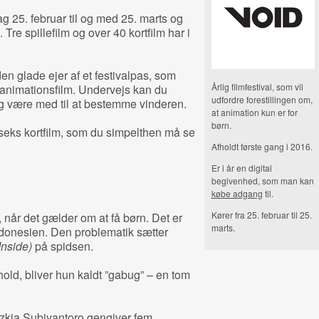
dag 25. februar til og med 25. marts og
Tre spillefilm og over 40 kortfilm har i
en glade ejer af et festivalpas, som
Årlig filmfestival, som vil
f animationsfilm. Undervejs kan du
udfordre forestillingen om,
g være med til at bestemme vinderen.
at animation kun er for
børn.
g seks kortfilm, som du simpelthen må se
Afholdt første gang i 2016.
Er i år en digital
begivenhed, som man kan
købe adgang
til.
Kører fra 25. februar til 25.
, når det gælder om at få børn. Det er
marts.
ndonesien. Den problematik sætter
nside)
på spidsen.
rhold, bliver hun kaldt ”gabug” – en tom
izkia Subiyantoro gengiver fem