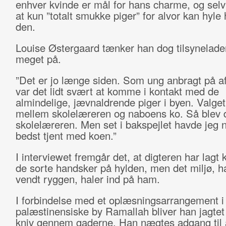
enhver kvinde er mål for hans charme, og selv
at kun ”totalt smukke piger” for alvor kan hyle
den.
Louise Østergaard tænker han dog tilsynelade
meget på.
”Det er jo længe siden. Som ung anbragt på af
var det lidt svært at komme i kontakt med de
almindelige, jævnaldrende piger i byen. Valget
mellem skolelæreren og naboens ko. Så blev d
skolelæreren. Men set i bakspejlet havde jeg 
bedst tjent med koen.”
I interviewet fremgår det, at digteren har lagt
de sorte handsker på hylden, men det miljø, h
vendt ryggen, haler ind på ham.
I forbindelse med et oplæsningsarrangement i
palæstinensiske by Ramallah bliver han jagte
kniv gennem gaderne. Han nægtes adgang til