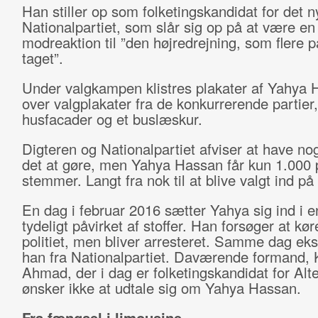
Han stiller op som folketingskandidat for det n
Nationalpartiet, som slår sig op på at være en
modreaktion til ”den højredrejning, som flere p
taget”.
Under valgkampen klistres plakater af Yahya
over valgplakater fra de konkurrerende partier,
husfacader og et buslæskur.
Digteren og Nationalpartiet afviser at have n
det at gøre, men Yahya Hassan får kun 1.000 
stemmer. Langt fra nok til at blive valgt ind p
En dag i februar 2016 sætter Yahya sig ind i en
tydeligt påvirket af stoffer. Han forsøger at kør
politiet, men bliver arresteret. Samme dag ek
han fra Nationalpartiet. Daværende formand, 
Ahmad, der i dag er folketingskandidat for Alte
ønsker ikke at udtale sig om Yahya Hassan.
Fra fængsel i limousine