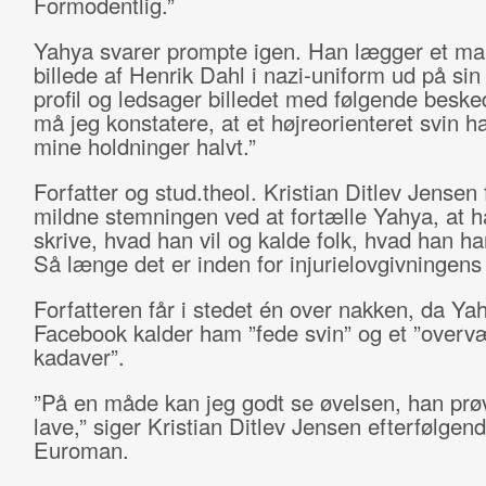
Formodentlig.”
Yahya svarer prompte igen. Han lægger et ma
billede af Henrik Dahl i nazi-uniform ud på si
profil og ledsager billedet med følgende beske
må jeg konstatere, at et højreorienteret svin ha
mine holdninger halvt.”
Forfatter og stud.theol. Kristian Ditlev Jensen 
mildne stemningen ved at fortælle Yahya, at 
skrive, hvad han vil og kalde folk, hvad han har 
Så længe det er inden for injurielovgivningens
Forfatteren får i stedet én over nakken, da Ya
Facebook kalder ham ”fede svin” og et ”overv
kadaver”.
”På en måde kan jeg godt se øvelsen, han prø
lave,” siger Kristian Ditlev Jensen efterfølgende
Euroman.