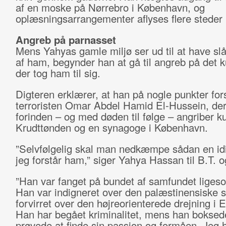
af en moske på Nørrebro i København, og
oplæsningsarrangementer aflyses flere steder i
Angreb på parnasset
Mens Yahyas gamle miljø ser ud til at have sl
af ham, begynder han at gå til angreb på det ku
der tog ham til sig.
Digteren erklærer, at han på nogle punkter for
terroristen Omar Abdel Hamid El-Hussein, der
forinden – og med døden til følge – angriber k
Krudttønden og en synagoge i København.
”Selvfølgelig skal man nedkæmpe sådan en idi
jeg forstår ham,” siger Yahya Hassan til B.T. 
”Han var fanget på bundet af samfundet ligeso
Han var indigneret over den palæstinensiske s
forvirret over den højreorienterede drejning i 
Han har begået kriminalitet, mens han boksed
prøvede at finde sin passion og formåen. Jeg h