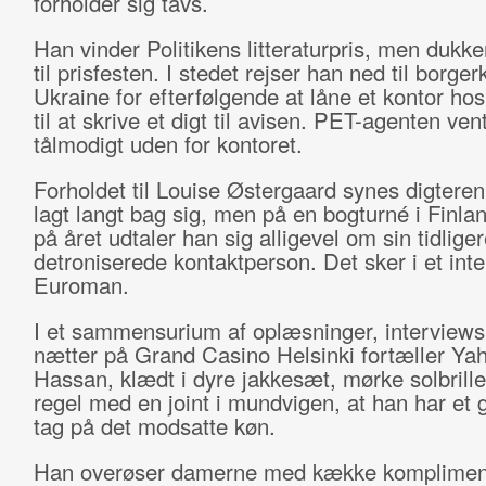
forholder sig tavs.
Han vinder Politikens litteraturpris, men dukke
til prisfesten. I stedet rejser han ned til borger
Ukraine for efterfølgende at låne et kontor hos
til at skrive et digt til avisen. PET-agenten ven
tålmodigt uden for kontoret.
Forholdet til Louise Østergaard synes digteren
lagt langt bag sig, men på en bogturné i Finla
på året udtaler han sig alligevel om sin tidliger
detroniserede kontaktperson. Det sker i et inte
Euroman.
I et sammensurium af oplæsninger, interviews
nætter på Grand Casino Helsinki fortæller Ya
Hassan, klædt i dyre jakkesæt, mørke solbrill
regel med en joint i mundvigen, at han har et 
tag på det modsatte køn.
Han overøser damerne med kække komplimen