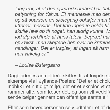
”Jeg tror, at al den opmærksomhed har haf
betydning for Yahya. Et menneske med de
og så sparsom en skolegang ophøjer man ti
litterær messias. Det kan ingen jo holde til
skulle leve op til noget, han aldrig kunne. 
lod sig forblinde af hans talent, begræd han
opvækst, men skøjtede hen over de krimine
handlinger. Det er tragisk, at ingen så ha
han virkelig er.”
– Louise Østergaard
Dagbladenes anmeldere skiftes til at lovprise 
eksempelvis i Jyllands-Posten: ”Det er et cho
indblik i et nutidigt miljø, det er et eksplosivt s
rammer alle, som læser det, og som vil vedbli
sende bølger gennem den offentlige samtale.”
Eller som hovedpersonen selv udtaler i et af 