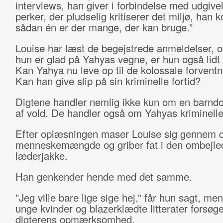
interviews, han giver i forbindelse med udgive
perker, der pludselig kritiserer det miljø, han 
sådan én er der mange, der kan bruge.”
Louise har læst de begejstrede anmeldelser, 
hun er glad på Yahyas vegne, er hun også lidt
Kan Yahya nu leve op til de kolossale forvent
Kan han give slip på sin kriminelle fortid?
Digtene handler nemlig ikke kun om en barn
af vold. De handler også om Yahyas kriminell
Efter oplæsningen maser Louise sig gennem d
menneskemængde og griber fat i den ombejled
læderjakke.
Han genkender hende med det samme.
”Jeg ville bare lige sige hej,” får hun sagt, me
unge kvinder og blazerklædte litterater forsøge
digterens opmærksomhed.