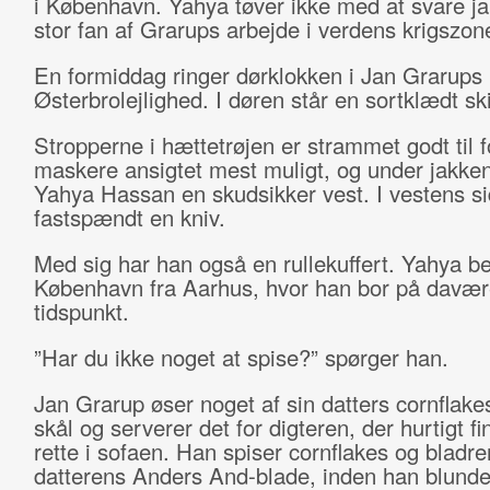
i København. Yahya tøver ikke med at svare ja
stor fan af Grarups arbejde i verdens krigszone
En formiddag ringer dørklokken i Jan Grarups
Østerbrolejlighed. I døren står en sortklædt sk
Stropperne i hættetrøjen er strammet godt til f
maskere ansigtet mest muligt, og under jakke
Yahya Hassan en skudsikker vest. I vestens si
fastspændt en kniv.
Med sig har han også en rullekuffert. Yahya b
København fra Aarhus, hvor han bor på davæ
tidspunkt.
”Har du ikke noget at spise?” spørger han.
Jan Grarup øser noget af sin datters cornflake
skål og serverer det for digteren, der hurtigt fin
rette i sofaen. Han spiser cornflakes og bladrer
datterens Anders And-blade, inden han blunde