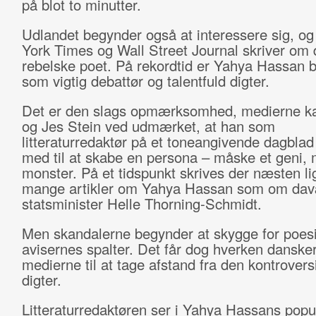
på blot to minutter.
Udlandet begynder også at interessere sig, o
York Times og Wall Street Journal skriver om
rebelske poet. På rekordtid er Yahya Hassan 
som vigtig debattør og talentfuld digter.
Det er den slags opmærksomhed, medierne ka
og Jes Stein ved udmærket, at han som
litteraturredaktør på et toneangivende dagbla
med til at skabe en persona – måske et geni,
monster. På et tidspunkt skrives der næsten li
mange artikler om Yahya Hassan som om da
statsminister Helle Thorning-Schmidt.
Men skandalerne begynder at skygge for poesi
avisernes spalter. Det får dog hverken dansker
medierne til at tage afstand fra den kontroversi
digter.
Litteraturredaktøren ser i Yahya Hassans popul