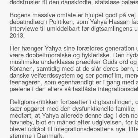
dødstrusler til den danskfødte, statsløse palæs
Bogens massive omtale er hjulpet godt på vej 
debatindlæg i Politiken, som Yahya Hassan lad
interviewe til umiddelbart før digtsamlingens u
2013.
Her hænger Yahya sine forældres generation u
være dobbeltmoralske og hykleriske. Den nyd
muslimske underklasse prædiker Guds ord og
Koranen, samtidig med at de slår deres børn, 
danske velfærdssystem og ser pornofilm, men
teenageren, som egenhændigt er i gang med at
pælene i den ellers så fastlåste integrationsde
Religionskritikken fortsætter i digtsamlingen, 
især opgøret med den dysfunktionelle familie,
medført, at Yahya allerede denne dag i den no
havneby, blot en måned efter udgivelsen, for 
blevet udråbt til integrationsdebattens nye, lit
stemme i Danmark.