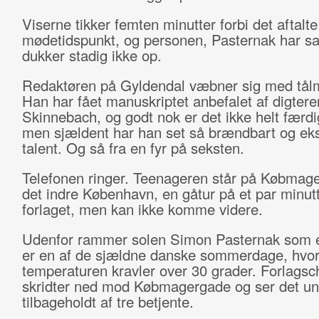
Viserne tikker femten minutter forbi det aftalte
mødetidspunkt, og personen, Pasternak har sa
dukker stadig ikke op.
Redaktøren på Gyldendal væbner sig med tål
Han har fået manuskriptet anbefalet af digtere
Skinnebach, og godt nok er det ikke helt færdi
men sjældent har han set så brændbart og eks
talent. Og så fra en fyr på seksten.
Telefonen ringer. Teenageren står på Købmage
det indre København, en gåtur på et par minutt
forlaget, men kan ikke komme videre.
Udenfor rammer solen Simon Pasternak som e
er en af de sjældne danske sommerdage, hvo
temperaturen kravler over 30 grader. Forlagsc
skridter ned mod Købmagergade og ser det un
tilbageholdt af tre betjente.