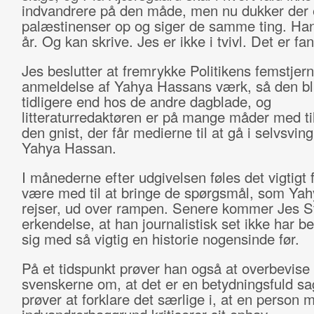
indvandrere på den måde, men nu dukker der e
palæstinenser op og siger de samme ting. Han
år. Og kan skrive. Jes er ikke i tvivl. Det er fan
Jes beslutter at fremrykke Politikens femstjer
anmeldelse af Yahya Hassans værk, så den bli
tidligere end hos de andre dagblade, og
litteraturredaktøren er på mange måder med til
den gnist, der får medierne til at gå i selvsvin
Yahya Hassan.
I månederne efter udgivelsen føles det vigtigt 
være med til at bringe de spørgsmål, som Ya
rejser, ud over rampen. Senere kommer Jes Ste
erkendelse, at han journalistisk set ikke har b
sig med så vigtig en historie nogensinde før.
På et tidspunkt prøver han også at overbevise
svenskerne om, at det er en betydningsfuld s
prøver at forklare det særlige i, at en person 