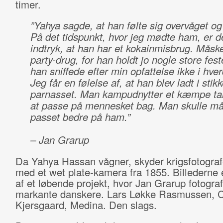
timer.
”Yahya sagde, at han følte sig overvåget og
På det tidspunkt, hvor jeg mødte ham, er de
indtryk, at han har et kokainmisbrug. Måsk
party-drug, for han holdt jo nogle store fes
han sniffede efter min opfattelse ikke i hve
Jeg får en følelse af, at han blev ladt i stik
parnasset. Man kampudnytter et kæmpe ta
at passe på mennesket bag. Man skulle m
passet bedre på ham.”
– Jan Grarup
Da Yahya Hassan vågner, skyder krigsfotogra
med et wet plate-kamera fra 1855. Billederne 
af et løbende projekt, hvor Jan Grarup fotograf
markante danskere. Lars Løkke Rasmussen, 
Kjersgaard, Medina. Den slags.