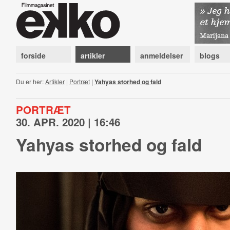
forside
artikler
anmeldelser
blogs
Du er her:
Artikler
|
Portræt
|
Yahyas storhed og fald
PORTRÆT
30. APR. 2020 | 16:46
Yahyas storhed og fald