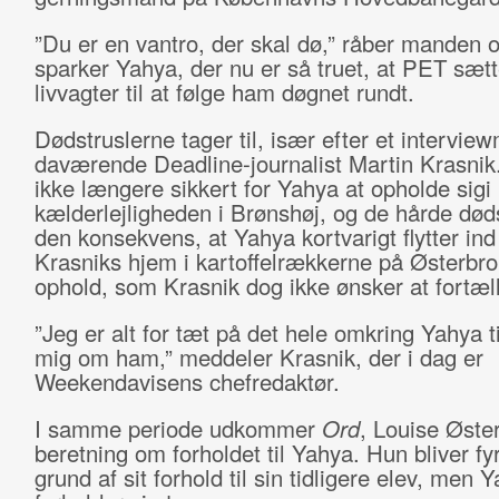
”Du er en vantro, der skal dø,” råber manden o
sparker Yahya, der nu er så truet, at PET sætt
livvagter til at følge ham døgnet rundt.
Dødstruslerne tager til, især efter et intervie
daværende Deadline-journalist Martin Krasnik.
ikke længere sikkert for Yahya at opholde sigi
kælderlejligheden i Brønshøj, og de hårde døds
den konsekvens, at Yahya kortvarigt flytter ind
Krasniks hjem i kartoffelrækkerne på Østerbro
ophold, som Krasnik dog ikke ønsker at fortæl
”Jeg er alt for tæt på det hele omkring Yahya ti
mig om ham,” meddeler Krasnik, der i dag er
Weekendavisens chefredaktør.
I samme periode udkommer
Ord
, Louise Øste
beretning om forholdet til Yahya. Hun bliver fy
grund af sit forhold til sin tidligere elev, men 