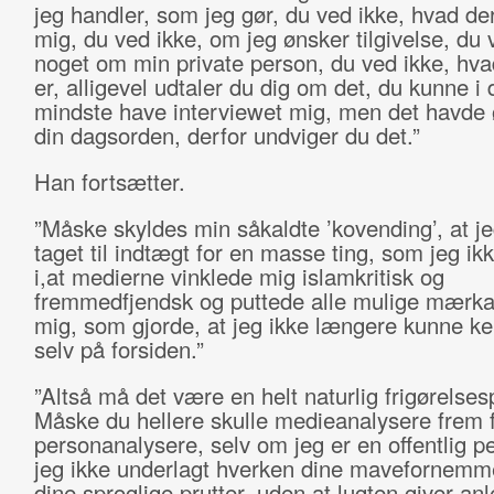
jeg handler, som jeg gør, du ved ikke, hvad de
mig, du ved ikke, om jeg ønsker tilgivelse, du 
noget om min private person, du ved ikke, hva
er, alligevel udtaler du dig om det, du kunne i 
mindste have interviewet mig, men det havde 
din dagsorden, derfor undviger du det.”
Han fortsætter.
”Måske skyldes min såkaldte ’kovending’, at je
taget til indtægt for en masse ting, som jeg ik
i,at medierne vinklede mig islamkritisk og
fremmedfjendsk og puttede alle mulige mærka
mig, som gjorde, at jeg ikke længere kunne k
selv på forsiden.”
”Altså må det være en helt naturlig frigørelses
Måske du hellere skulle medieanalysere frem 
personanalysere, selv om jeg er en offentlig p
jeg ikke underlagt hverken dine mavefornemme
dine sproglige prutter, uden at lugten giver anl