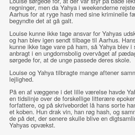
Louise sørgede for, at der var styr på både lek
regninger, men da Yahya i weekenderne rejste 
Aarhus for at ryge hash med sine kriminelle fæ
begyndte det at gå galt.
Louise kunne ikke tage ansvar for Yahyas udsk
og han blev igen sendt tilbage til Aarhus. Han
kunne ikke tage vare på ham, så Yahya blev i 
anbragt i en ungdomsbolig overvåget af pæda
sørgede for, at de unge passede deres skole.
Louise og Yahya tilbragte mange aftener sam
lejlighed.
På en af væggene i det lille værelse havde Ya
en tidslinje over de forskellige litterære epoker
forfattere, og på skrivebordet lå hans sorte h
et koben. Hun drak vin, han røg hash, og sa
de på det, der senere skulle blive en digtsaml
Yahyas opvækst.