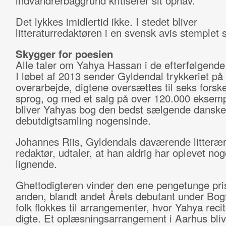
indvandrerbaggrund kritiserer sit ophav.
Det lykkes imidlertid ikke. I stedet bliver
litteraturredaktøren i en svensk avis stemplet 
Skygger for poesien
Alle taler om Yahya Hassan i de efterfølgend
I løbet af 2013 sender Gyldendal trykkeriet på
overarbejde, digtene oversættes til seks forske
sprog, og med et salg på over 120.000 eksemp
bliver Yahyas bog den bedst sælgende danske
debutdigtsamling nogensinde.
Johannes Riis, Gyldendals daværende litteræ
redaktør, udtaler, at han aldrig har oplevet nog
lignende.
Ghettodigteren vinder den ene pengetunge pris
anden, blandt andet Årets debutant under Bog
folk flokkes til arrangementer, hvor Yahya recit
digte. Et oplæsningsarrangement i Aarhus bliv