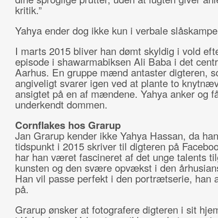
kritik.”
Yahya ender dog ikke kun i verbale slåskampe
I marts 2015 bliver han dømt skyldig i vold eft
episode i shawarmabiksen Ali Baba i det centr
Aarhus. En gruppe mænd antaster digteren, 
angiveligt svarer igen ved at plante to knytnæv
ansigtet på en af mændene. Yahya anker og f
underkendt dommen.
Cornflakes hos Grarup
Jan Grarup kender ikke Yahya Hassan, da han
tidspunkt i 2015 skriver til digteren på Faceb
har han været fascineret af det unge talents til
kunsten og den svære opvækst i den århusian
Han vil passe perfekt i den portrætserie, han 
på.
Grarup ønsker at fotografere digteren i sit hj