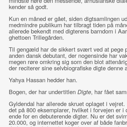
mindste høre den messende, århusianske dial
kender så godt.
Kun en måned er gået, siden digtsamlingen 
medmindre publikum har tilbragt tiden på mån
allerede bekendt med digterens barndom i Aa
ghettoen Trillegården.
Til gengæld har de sikkert svært ved at pege 
anden dansk debutant, der nogensinde har vak
megen røre omkring sig som den blot attenårig
der reciterer sine selvbiografiske digte denne 
Yahya Hassan hedder han.
Bogen, der har undertitlen
Digte
, har fået sa
Gyldendal har allerede skruet oplaget i vejret.
det på 800 eksemplarer, hvilket i forvejen er i
ende for en debuterende digter. Nu er det svi
20.000, og internettet koger over af både fanb