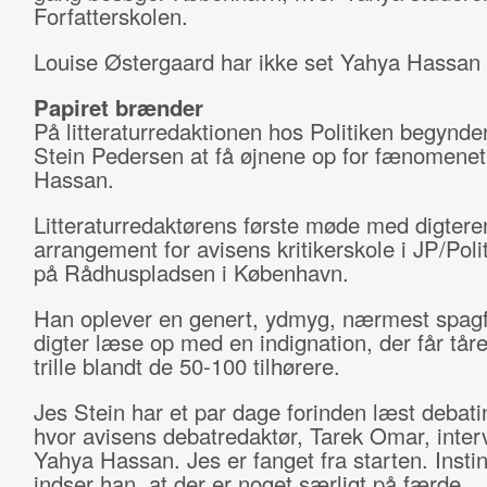
Forfatterskolen.
Louise Østergaard har ikke set Yahya Hassan 
Papiret brænder
På litteraturredaktionen hos Politiken begynde
Stein Pedersen at få øjnene op for fænomene
Hassan.
Litteraturredaktørens første møde med digteren 
arrangement for avisens kritikerskole i JP/Pol
på Rådhuspladsen i København.
Han oplever en genert, ydmyg, nærmest spag
digter læse op med en indignation, der får tårer
trille blandt de 50-100 tilhørere.
Jes Stein har et par dage forinden læst debat
hvor avisens debatredaktør, Tarek Omar, inter
Yahya Hassan. Jes er fanget fra starten. Instin
indser han, at der er noget særligt på færde.