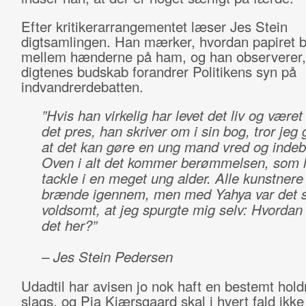
Efter kritikerarrangementet læser Jes Stein
digtsamlingen. Han mærker, hvordan papiret 
mellem hænderne på ham, og han observerer,
digtenes budskab forandrer Politikens syn på
indvandrerdebatten.
”Hvis han virkelig har levet det liv og været
det pres, han skriver om i sin bog, tror jeg
at det kan gøre en ung mand vred og inde
Oven i alt det kommer berømmelsen, som h
tackle i en meget ung alder. Alle kunstnere
brænde igennem, men med Yahya var det 
voldsomt, at jeg spurgte mig selv: Hvordan
det her?”
– Jes Stein Pedersen
Udadtil har avisen jo nok haft en bestemt holdn
slags, og Pia Kjærsgaard skal i hvert fald ikke