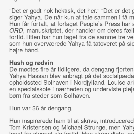
”Det er godt nok hektisk, det her.” ”Det er det 
siger Yahya. De når kun at tale sammen i få mi
Hun får fortalt, at forlaget People’s Press har 
ORD
, manuskriptet, der handler om deres fæl
fortid.Titlen har hun taget fra de samme tre ve
som hun overværede Yahya få tatoveret på sid
højre hånd.
Hash og rødvin
De mødtes fire år tidligere, da dengang fjorten
Yahya Hassan blev anbragt på det socialpæd
opholdssted Solhaven i Nordjylland. Louise a
en specialskole i nærheden og underviste plej
børn fra steder som Solhaven.
Hun var 36 år dengang.
Hun inspirerede ham til at skrive, introducere
Tom Kristensen og Michael Strunge, men Yah
langt fra sluppet sin fortid. Han skrev digte, 