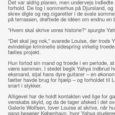
Det var aldrig planen, men undervejs indledte 
forhold. De tog i sommerhus på Djursland, og
skrev digte og røg cigaretter i de svale somme
på terrassen, drøftede de idéen om endnu en 
”Hvem skal skrive
vores
historie?” spurgte Ya
”Det skal jeg nok,” svarede Louise, der trods 
evindelige kriminelle sidespring virkelig troed
fælles projekt.
Hun forlod sin mand og troede i en periode, at
være sammen. I stedet begik Yahya indbrud h
eksmand, stjal hans dyre guitarer – en økono
fætter havde brug for hjælp – og forholdet til L
snart i stykker.
Alligevel har de holdt kontakten ved lige for 
venskabs skyld, og da de tager afsked i det ov
Galerie Wolfsen, lover Louise at skrive, når h
gang besøger København, hvor Yahya studere