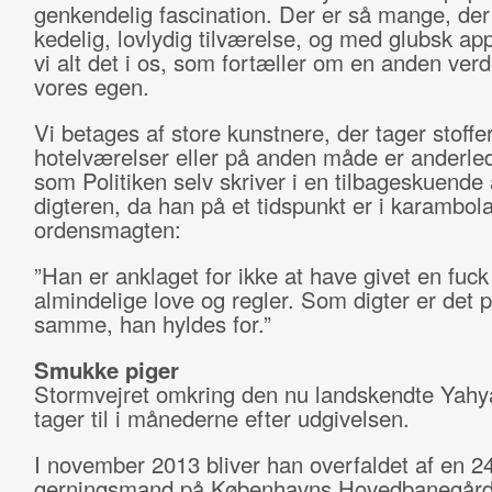
genkendelig fascination. Der er så mange, der
kedelig, lovlydig tilværelse, og med glubsk app
vi alt det i os, som fortæller om en anden ver
vores egen.
Vi betages af store kunstnere, der tager stoffe
hotelværelser eller på anden måde er anderled
som Politiken selv skriver i en tilbageskuende 
digteren, da han på et tidspunkt er i karambo
ordensmagten:
”Han er anklaget for ikke at have givet en fuck
almindelige love og regler. Som digter er det 
samme, han hyldes for.”
Smukke piger
Stormvejret omkring den nu landskendte Yah
tager til i månederne efter udgivelsen.
I november 2013 bliver han overfaldet af en 24
gerningsmand på Københavns Hovedbanegård