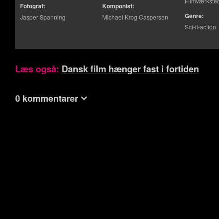
Filmværkste
Fotograf:
Komponist:
Genre:
Jasper Spanning
Michael Krog Caspersen
Sci-fi-action
Læs også:
Dansk film hænger fast i fortiden
0 kommentarer