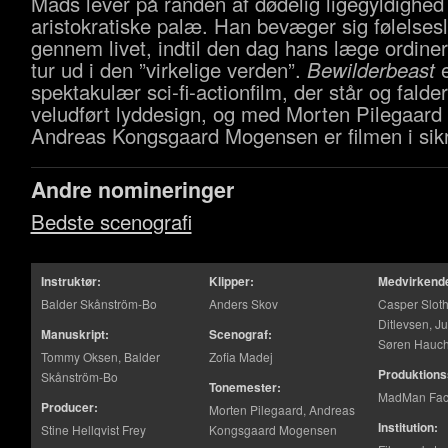
Mads lever på randen af dødelig ligegyldighed 
aristokratiske palæ. Han bevæger sig følelsesl
gennem livet, indtil den dag hans læge ordine
tur ud i den ”virkelige verden”.
Bewilderbeast
e
spektakulær sci-fi-actionfilm, der står og falde
veludført lyddesign, og med Morten Pilegaard
Andreas Kongsgaard Mogensen er filmen i sik
Andre nomineringer
Bedste scenografi
Instruktør:
Klipper:
Medvirkend
Balder Skånström-Bo
Anders Skov
Casper Sloth
Ditlevsen, J
Manuskript:
Scenograf:
Søren Hauch
Tommy Oksen, Balder
Zofia Madej
Produktions
Skånström-Bo
Tonemester:
MadMan Fac
Producer:
Morten Pilegaard, Andreas
Institution:
Stine Hellqvist Frey
Kongsgaard Mogensen