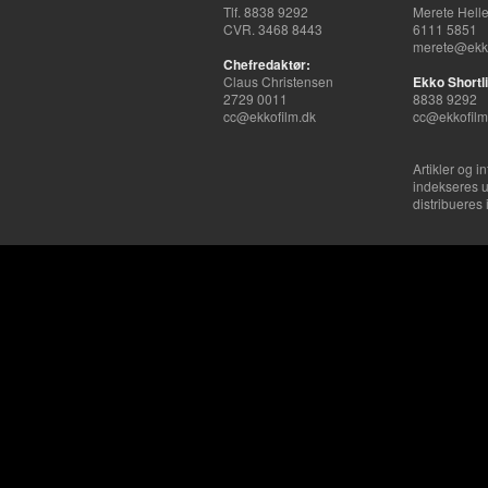
Tlf. 8838 9292
Merete Hell
CVR. 3468 8443
6111 5851
merete@ekko
Chefredaktør:
Claus Christensen
Ekko Shortli
2729 0011
8838 9292
cc@ekkofilm.dk
cc@ekkofilm
Artikler og i
indekseres u
distribueres