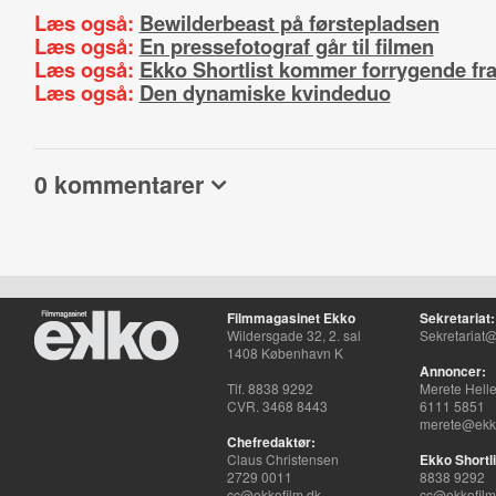
Læs også:
Bewilderbeast på førstepladsen
Læs også:
En pressefotograf går til filmen
Læs også:
Ekko Shortlist kommer forrygende fra
Læs også:
Den dynamiske kvindeduo
0 kommentarer
Filmmagasinet Ekko
Sekretariat:
Wildersgade 32, 2. sal
Sekretariat@
1408 København K
Annoncer:
Tlf. 8838 9292
Merete Hell
CVR. 3468 8443
6111 5851
merete@ekko
Chefredaktør:
Claus Christensen
Ekko Shortli
2729 0011
8838 9292
cc@ekkofilm.dk
cc@ekkofilm