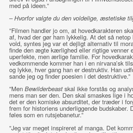
med på ideen.”
– Hvorfor valgte du den voldelige, æstetiske ti
”Filmen handler jo om, at hovedkarakteren ska
af, hvad der gør ham lykkelig. At det så netop 
vold, syntes jeg var et dejligt alternativ til mo
finde den ægte kærlighed eller rigtige venner e
uperfekte, men ærlige familie. For hovedkarak
vedkommende kommer han i en nirvana’sk tils
og lykke, hver gang han er destruktiv. Han udfo
sande jeg og finder poesien i det destruktive.”
”Men
Bewilderbeast
skal ikke forstås og analy
mens man ser den. Den skal smaskes lige i ho
det er den komiske absurditet, der træder i fo
frem for historiens underliggende budskaber. 
føles som en rutsjebanetur.”
”Jeg var meget inspireret af manga. Det komm