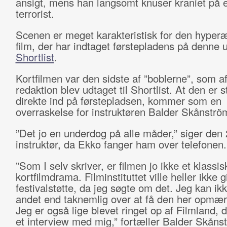
ansigt, mens han langsomt knuser kraniet på 
terrorist.
Scenen er meget karakteristisk for den hyperæ
film, der har indtaget førstepladens på denne
Shortlist
.
Kortfilmen var den sidste af ”boblerne”, som a
redaktion blev udtaget til Shortlist. At den er s
direkte ind på førstepladsen, kommer som en
overraskelse for instruktøren Balder Skånstr
”Det jo en underdog på alle måder,” siger den 
instruktør, da Ekko fanger ham over telefonen.
”Som I selv skriver, er filmen jo ikke et klassi
kortfilmdrama. Filminstituttet ville heller ikke 
festivalstøtte, da jeg søgte om det. Jeg kan i
andet end taknemlig over at få den her opmæ
Jeg er også lige blevet ringet op af Filmland, d
et interview med mig,” fortæller Balder Skån