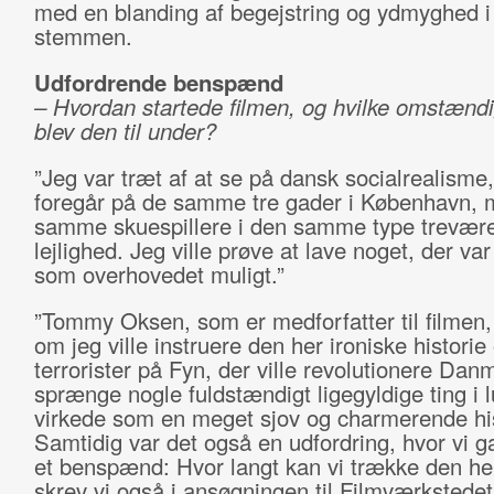
med en blanding af begejstring og ydmyghed i
stemmen.
Udfordrende benspænd
– Hvordan startede filmen, og hvilke omstænd
blev den til under?
”Jeg var træt af at se på dansk socialrealisme,
foregår på de samme tre gader i København, 
samme skuespillere i den samme type trevær
lejlighed. Jeg ville prøve at lave noget, der va
som overhovedet muligt.”
”Tommy Oksen, som er medforfatter til filmen,
om jeg ville instruere den her ironiske histori
terrorister på Fyn, der ville revolutionere Dan
sprænge nogle fuldstændigt ligegyldige ting i l
virkede som en meget sjov og charmerende his
Samtidig var det også en udfordring, hvor vi g
et benspænd: Hvor langt kan vi trække den he
skrev vi også i ansøgningen til Filmværkstede