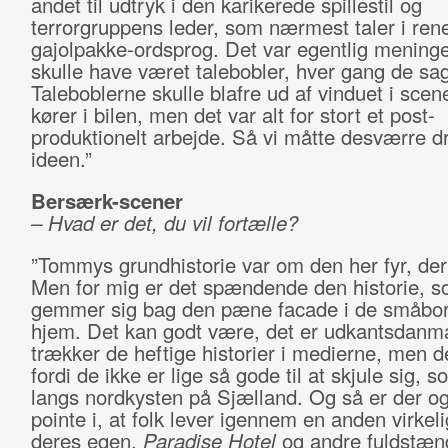
andet til udtryk i den karikerede spillestil og
terrorgruppens leder, som nærmest taler i ren
gajolpakke-ordsprog. Det var egentlig meninge
skulle have været talebobler, hver gang de sa
Taleboblerne skulle blafre ud af vinduet i scen
kører i bilen, men det var alt for stort et post-
produktionelt arbejde. Så vi måtte desværre d
ideen.”
Bersærk-scener
– Hvad er det, du vil fortælle?
”Tommys grundhistorie var om den her fyr, der
Men for mig er det spændende den historie, 
gemmer sig bag den pæne facade i de småbor
hjem. Det kan godt være, det er udkantsdanma
trækker de heftige historier i medierne, men de
fordi de ikke er lige så gode til at skjule sig, 
langs nordkysten på Sjælland. Og så er der o
pointe i, at folk lever igennem en anden virkel
deres egen.
Paradise Hotel
og andre fuldstæn