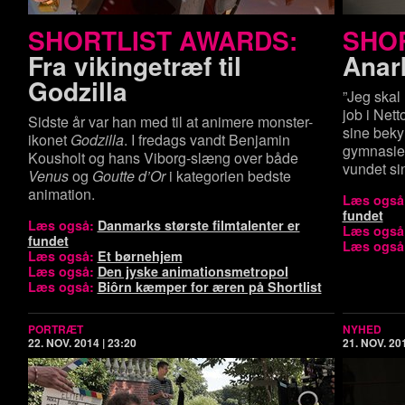
SHORTLIST AWARDS:
SHO
Fra vikingetræf til
Anark
Godzilla
”Jeg skal 
job i Net
Sidste år var han med til at animere monster-
sine beky
ikonet
Godzilla
. I fredags vandt Benjamin
gymnasiet 
Kousholt og hans Viborg-slæng over både
vundet sin
Venus
og
Goutte d’Or
i kategorien bedste
animation.
Læs også
fundet
Læs også:
Danmarks største filmtalenter er
Læs også
fundet
Læs også
Læs også:
Et børnehjem
Læs også:
Den jyske animationsmetropol
Læs også:
Biôrn kæmper for æren på Shortlist
PORTRÆT
NYHED
22. NOV. 2014 | 23:20
21. NOV. 201