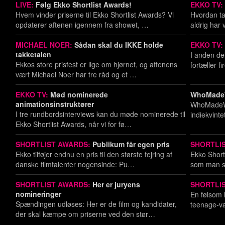
LIVE:
Følg Ekko Shortlist Awards!
EKKO TV:
Hvem vinder priserne til Ekko Shortlist Awards? Vi
Hvordan tac
opdaterer aftenen igennem fra showet, …
aldrig har
MICHAEL NOER:
Sådan skal du IKKE holde
EKKO TV:
takketalen
I anden del
Ekkos store prisfest er lige om hjørnet, og aftenens
fortæller fi
vært Michael Noer har tre råd og et …
EKKO TV:
Mød nominerede
WhoMadeWh
animationsinstruktører
WhoMadeWho
I tre rund­bord­s­in­ter­views kan du møde nominerede til
indiekvinte
Ekko Shortlist Awards, når vi for fø…
SHORTLIST AWARDS:
Publikum får egen pris
SHORTLI
Ekko tilføjer endnu en pris til den største fejring af
Ekko Short­l
danske filmtalenter nogensinde: Pu…
som man sa
SHORTLIST AWARDS:
Her er juryens
SHORTLIS
nomineringer
En følsom l
Spændingen udløses: Her er de film og kandidater,
te­e­na­ge-
der skal kæmpe om priserne ved den stør…