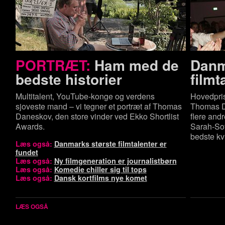
PORTRÆT:
Ham med de
Danm
bedste historier
filmt
Multitalent, YouTube-konge og verdens
Hovedprise
sjoveste mand – vi tegner et portræt af Thomas
Thomas Da
Daneskov, den store vinder ved Ekko Shortlist
flere andr
Awards.
Sarah-So
bedste kv
Læs også:
Danmarks største filmtalenter er
fundet
Læs også:
Ny filmgeneration er journalistbørn
Læs også:
Komedie chiller sig til tops
Læs også:
Dansk kortfilms nye komet
LÆS OGSÅ