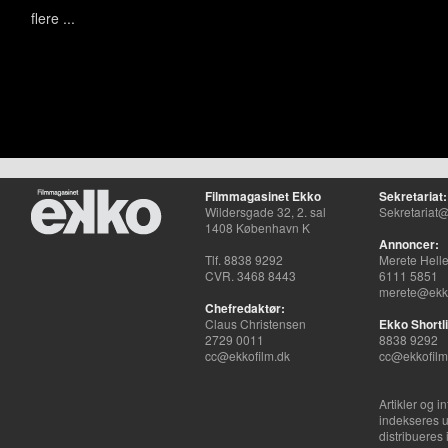
flere ...
Filmmagasinet Ekko
Sekretariat:
Wildersgade 32, 2. sal
Sekretariat@
1408 København K
Annoncer:
Tlf. 8838 9292
Merete Hell
CVR. 3468 8443
6111 5851
merete@ekko
Chefredaktør:
Claus Christensen
Ekko Shortli
2729 0011
8838 9292
cc@ekkofilm.dk
cc@ekkofilm
Artikler og i
indekseres u
distribueres