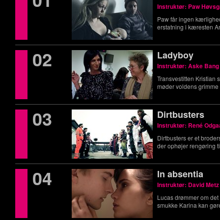
Instruktør: Paw Høvs
Paw får ingen kærlighed
erstatning i kæresten A
02
Ladyboy
Instruktør: Aske Bang
Transvestitten Kristian
møder voldens grimme 
03
Dirtbusters
Instruktør: René Odga
Dirtbusters er et broders
der ophøjer rengøring ti
04
In absentia
Instruktør: David Metz
Lucas drømmer om det sø
smukke Karina kan gøre