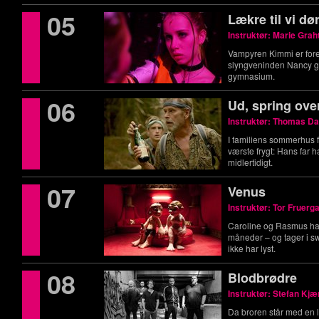
05
Lækre til vi dø
Instruktør: Marie Gra
Vampyren Kimmi er forel
slyngveninden Nancy g
gymnasium.
06
Ud, spring over
Instruktør: Thomas D
I familiens sommerhus 
værste frygt: Hans far 
midlertidigt.
07
Venus
Instruktør: Tor Fruerg
Caroline og Rasmus har 
måneder – og tager i s
ikke har lyst.
08
Blodbrødre
Instruktør: Stefan Kjæ
Da broren står med en l