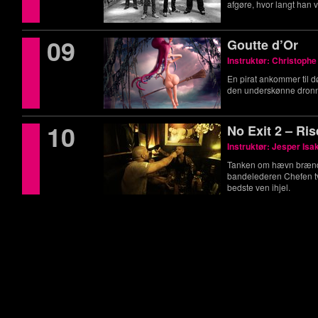
afgøre, hvor langt han vi
09
Goutte d’Or
Instruktør: Christoph
En pirat ankommer til dø
den underskønne dronn
10
No Exit 2 – Ri
Instruktør: Jesper Is
Tanken om hævn brænde
bandelederen Chefen tva
bedste ven ihjel.