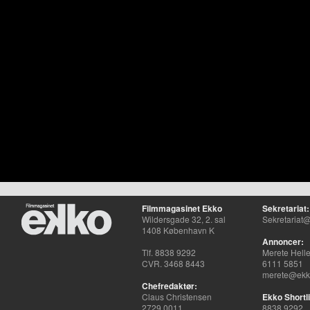
Filmmagasinet Ekko
Sekretariat:
Wildersgade 32, 2. sal
Sekretariat@
1408 København K
Annoncer:
Tlf. 8838 9292
Merete Hell
CVR. 3468 8443
6111 5851
merete@ekko
Chefredaktør:
Claus Christensen
Ekko Shortli
2729 0011
8838 9292