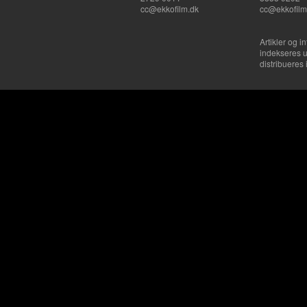
cc@ekkofilm.dk
cc@ekkofilm
Artikler og i
indekseres u
distribueres