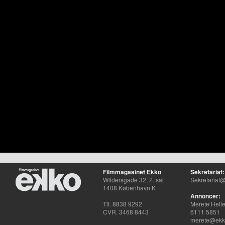
Filmmagasinet Ekko
Sekretariat:
Wildersgade 32, 2. sal
Sekretariat@
1408 København K
Annoncer:
Tlf. 8838 9292
Merete Hell
CVR. 3468 8443
6111 5851
merete@ekko