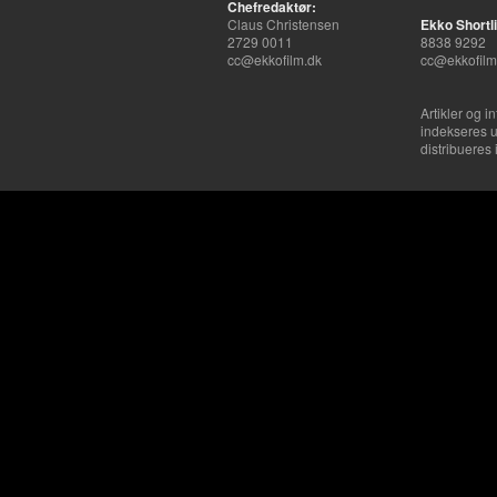
Chefredaktør:
Claus Christensen
Ekko Shortli
2729 0011
8838 9292
cc@ekkofilm.dk
cc@ekkofilm
Artikler og i
indekseres u
distribueres