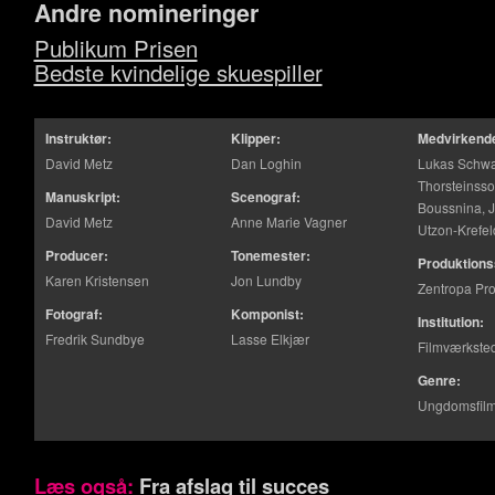
Andre nomineringer
Publikum Prisen
Bedste kvindelige skuespiller
Instruktør:
Klipper:
Medvirkend
David Metz
Dan Loghin
Lukas Schw
Thorsteinsso
Manuskript:
Scenograf:
Boussnina, 
David Metz
Anne Marie Vagner
Utzon-Krefel
Producer:
Tonemester:
Produktions
Karen Kristensen
Jon Lundby
Zentropa Pr
Fotograf:
Komponist:
Institution:
Fredrik Sundbye
Lasse Elkjær
Filmværkste
Genre:
Ungdomsfil
Læs også:
Fra afslag til succes