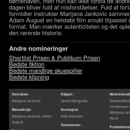
børnehaven, men hun kan ikke forstå de andre
dagen bliver fuld af misforståelser. Fuld af fort
formidler instruktør Marijana Jankovic samm
Adam August en helstøbt film smukt tilpasset 
format. Man mærker autenticiteten og det oplev
den rørende historie.
Andre nomineringer
Shortlist Prisen & Publikum Prisen
Bedste fiktion
Bedste mandlige skuespiller
Bedste klipning
Instruktør:
Klipper:
Medvirkend
Marijana Jankovic
Jenna Mangulad
Selena Mars
Christensen,
Manuskript:
Scenograf:
Marijana Jan
Marijana Jankovic, Adam
Silje Dammen
Munk
August
Tonemester:
Produktions