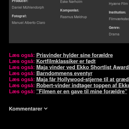
Producer:
Eske Nørholm
Hyæne Film
Daniel Mühlendorph
Komponist:
Institution:
Fotograf:
Rasmus Møldrup
Filmværkste
Manuel Alberto Claro
Genre:
Drama
Læs også:
Prisvinder hylder sine forældre
Læs også:
Kortfilmklassiker er født
Læs også:
Maja vinder ved Ekko Shortlist Award
Læs også:
Barndommens eventyr
Læs også:
Maja får Hollywood-stjerne til at græ
Læs også:
Robert-vinder indtager toppen af Ekko
Læs også:
”Filmen er en gave til mine forældre”
Kommentarer