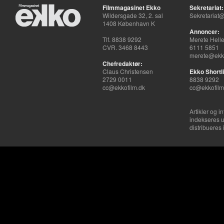
Filmmagasinet Ekko
Sekretariat:
Wildersgade 32, 2. sal
Sekretariat@
1408 København K
Annoncer:
Tlf. 8838 9292
Merete Hell
CVR. 3468 8443
6111 5851
merete@ekko
Chefredaktør:
Claus Christensen
Ekko Shortli
2729 0011
8838 9292
cc@ekkofilm.dk
cc@ekkofilm
Artikler og i
indekseres u
distribueres