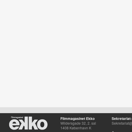
Filmmagasinet Ekko
Sekretariat:
Wildersgade 32, 2. sal
Sekretariat@
1408 København K