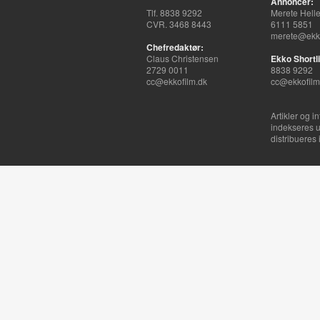
Annoncer:
Tlf. 8838 9292
Merete Hell
CVR. 3468 8443
6111 5851
merete@ekko
Chefredaktør:
Claus Christensen
Ekko Shortli
2729 0011
8838 9292
cc@ekkofilm.dk
cc@ekkofilm
Artikler og i
indekseres u
distribueres