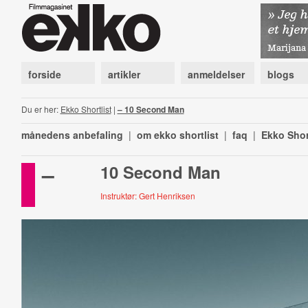
forside
artikler
anmeldelser
blogs
Du er her:
Ekko Shortlist
|
– 10 Second Man
månedens anbefaling
|
om ekko shortlist
|
faq
|
Ekko Shor
–
10 Second Man
Instruktør: Gert Henriksen