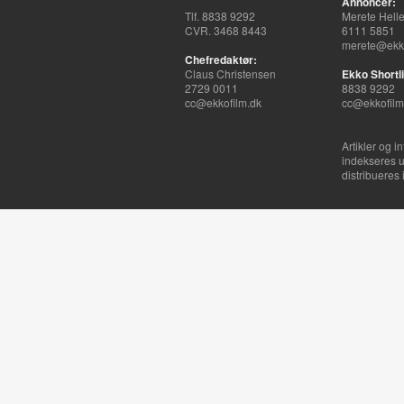
Annoncer:
Tlf. 8838 9292
Merete Hell
CVR. 3468 8443
6111 5851
merete@ekko
Chefredaktør:
Claus Christensen
Ekko Shortli
2729 0011
8838 9292
cc@ekkofilm.dk
cc@ekkofilm
Artikler og i
indekseres u
distribueres