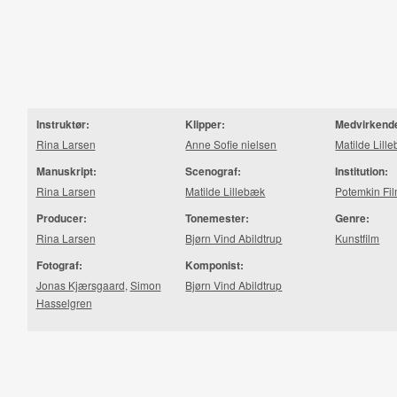
Instruktør:
Klipper:
Medvirkend
Rina Larsen
Anne Sofie nielsen
Matilde Lill
Manuskript:
Scenograf:
Institution:
Rina Larsen
Matilde Lillebæk
Potemkin Fi
Producer:
Tonemester:
Genre:
Rina Larsen
Bjørn Vind Abildtrup
Kunstfilm
Fotograf:
Komponist:
Jonas Kjærsgaard
,
Simon
Bjørn Vind Abildtrup
Hasselgren