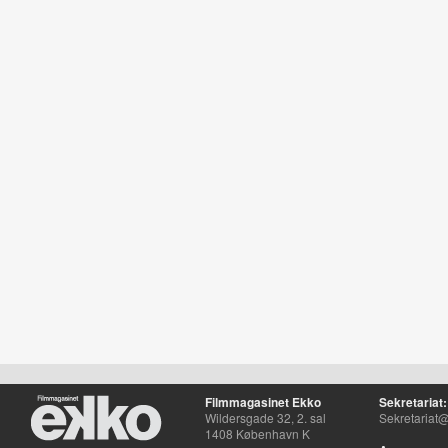
Filmmagasinet Ekko
Sekretariat:
Wildersgade 32, 2. sal
Sekretariat@
1408 København K