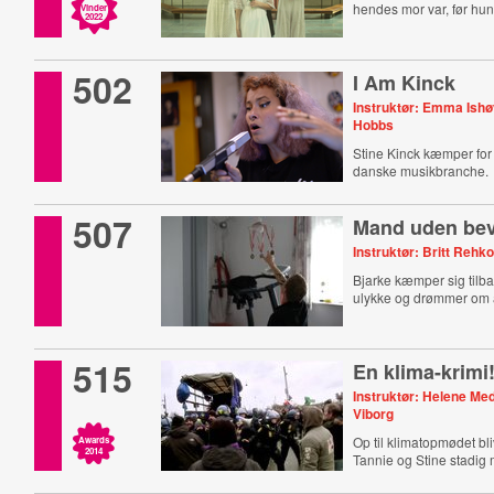
hendes mor var, før hun 
Vinder
2022
502
I Am Kinck
Instruktør: Emma Ishø
Hobbs
Stine Kinck kæmper for 
danske musikbranche.
507
Mand uden be
Instruktør: Britt Rehko
Bjarke kæmper sig tilba
ulykke og drømmer om at
515
En klima-krimi
Instruktør: Helene Me
Viborg
Op til klimatopmødet bli
Awards
2014
Tannie og Stine stadig