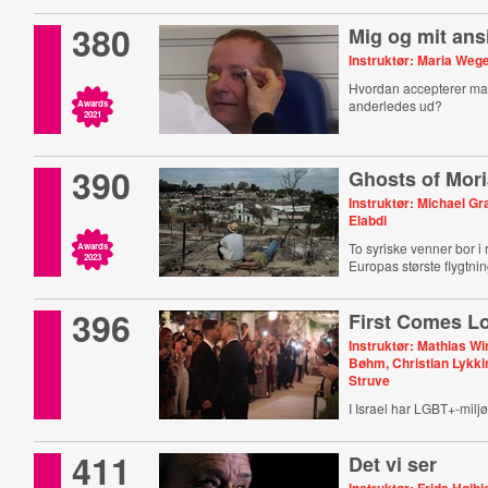
380
Mig og mit ans
Instruktør: Maria Weg
Hvordan accepterer ma
anderledes ud?
Awards
2021
390
Ghosts of Mor
Instruktør: Michael Gr
Elabdi
To syriske venner bor i 
Awards
2023
Europas største flygtnin
396
First Comes L
Instruktør: Mathias Wi
Bøhm, Christian Lykki
Struve
I Israel har LGBT+-miljø
411
Det vi ser