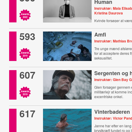
Human
Instruktør: Maia Elisa
Kristina Daurova
Awards
2022
Kvinde forsøger at være
593
Amfi
Instruktør: Mathias Br
Tre unge mænd afslør
for at acceptere deres 
Awards
2019
seksualitet.
607
Sergenten og 
Instruktør: Glen Bay G
Glen forsøger gennem e
militærlejr at komme ind 
Awards
2019
excentriske onkel.
617
Vinterbaderen
Instruktør: Victor Pan
Janne har efter en la
brystkræft fundet ro og 