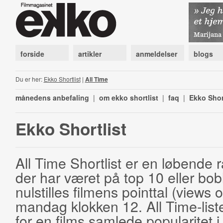
forside
artikler
anmeldelser
blogs
Du er her:
Ekko Shortlist
|
All Time
månedens anbefaling
|
om ekko shortlist
|
faq
|
Ekko Shor
Ekko Shortlist
All Time Shortlist er en løbende ra
der har været på top 10 eller bobl
nulstilles filmens pointtal (views 
mandag klokken 12. All Time-list
for en films samlede popularitet i 