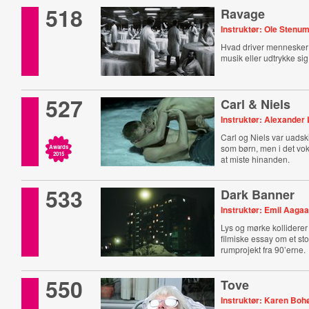
518
Ravage
Instruktør: Ole Stenu
Hvad driver mennesker ti
musik eller udtrykke si
527
Carl & Niels
Instruktør: Alexander 
Carl og Niels var uadskil
som børn, men i det vok
Awards
2015
at miste hinanden.
533
Dark Banner
Instruktør: Emil Aaga
Lys og mørke kolliderer 
filmiske essay om et sto
rumprojekt fra 90’erne.
550
Tove
Instruktør: Karen Boh