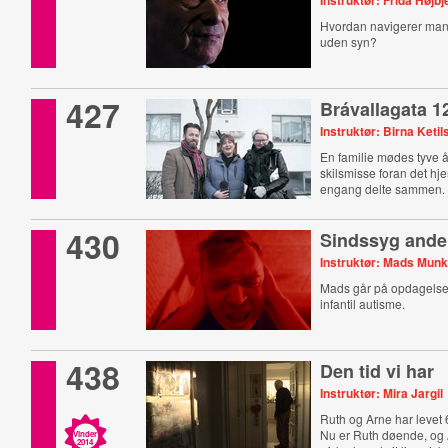
Instruktør: Frida Højb
Hvordan navigerer man
uden syn?
427
Brávallagata 1
Instruktør: Birna Keti
En familie mødes tyve å
skilsmisse foran det hj
engang delte sammen.
430
Sindssyg ande
Instruktør: Mads Mun
Mads går på opdagelse i
infantil autisme.
438
Den tid vi har
Instruktør: Mira Jargil
Ruth og Arne har levet
Nu er Ruth døende, og
Vinder
2014