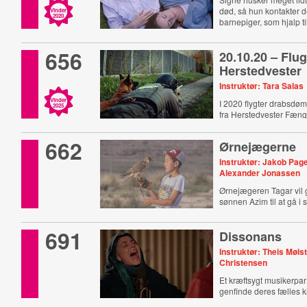
død, så hun kontakter
Vinder
2020
barnepiger, som hjalp til
656
20.10.20 – Flug
Herstedvester
Instruktør: Tara Salas
Vinder
I 2020 flygter drabsdø
2025
fra Herstedvester Fængs
662
Ørnejægerne
Instruktør: Jakob Pag
Alexander Jonassen
Ørnejægeren Tagar vil
sønnen Azim til at gå i 
691
Dissonans
Instruktør: Theis Møl
Christensen
Et kræftsygt musikerpar
genfinde deres fælles k