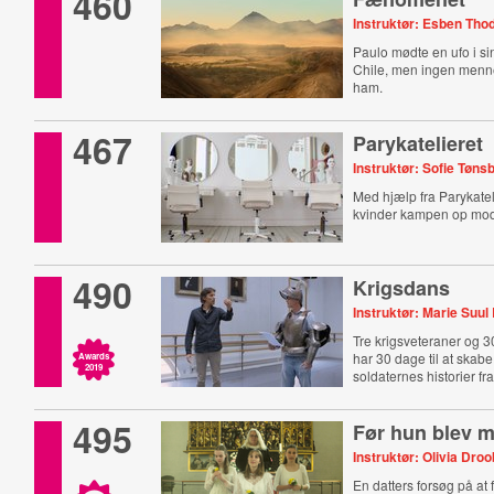
460
Instruktør: Esben Tho
Paulo mødte en ufo i s
Chile, men ingen menne
ham.
467
Parykatelieret
Instruktør: Sofie Tøns
Med hjælp fra Parykateli
kvinder kampen op mod
490
Krigsdans
Instruktør: Marie Suu
Tre krigsveteraner og 3
har 30 dage til at skabe
Awards
2019
soldaternes historier fr
495
Før hun blev 
Instruktør: Olivia Droo
En datters forsøg på at 