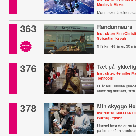
Maclovia Martel
Mennesker fascineres a
verdensrummet.
363
Randonneurs
Instruktør: Finn Christ
Sebastian Krogh
919 km, 48 timer, 30 mi
Awards
2022
376
Tæt på lykkeli
Instruktør: Jennifer M
Tonndorff
I ti år har Hassan glædet
kalde sig dansker, men i
378
Min skygge Ho
Instruktør: Natasha Hi
Burhøj Jepsen
Uanset hvor de er, så f
patienter af en kronisk