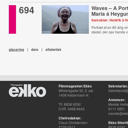
694
Waves – A Port
Maria á Heyg
Instruktør: Heidrik á
Portræt af en 85-årig v
stedet, der gav hende vil
placering
|
dato
|
alfabetisk
Filmmagasinet Ekko
Sekretariat:
Wildersgade 32, 2. sal
Sekretariat@
1408 København K
Annoncer:
Tlf. 8838 9292
Merete Hell
CVR. 3468 8443
6111 5851
merete@ekko
Chefredaktør:
Claus Christensen
Ekko Shortli
2729 0011
8838 9292