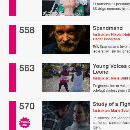
Et barnebarns personlig
88-årige mormors hverd
558
Spandmand
Instruktør: Nikolaj Hol
Oscar Pedersen
Erik Spandmand lever e
isoleret liv i sin lejlighe
563
Young Voices o
Leone
Instruktør: Niels Buhl
En generation er vokse
ødelagt skolesystem i S
570
Study of a Figh
Instruktør: Marie Suu
To skuespillere, der og
spiller det samme skæ
Awards
2023
igen.