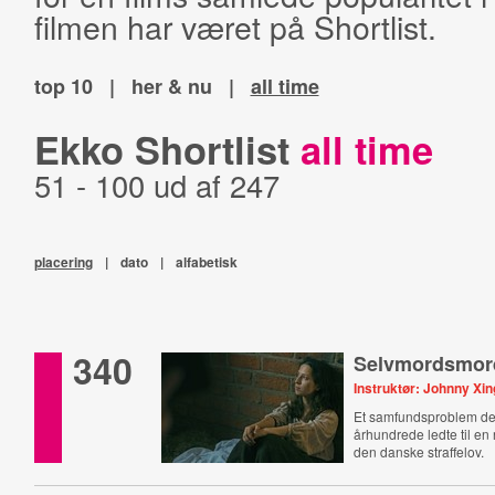
filmen har været på Shortlist.
top 10
|
her & nu
|
all time
Ekko Shortlist
all time
51 - 100 ud af 247
placering
|
dato
|
alfabetisk
340
Selvmordsmor
Instruktør: Johnny Xin
Et samfundsproblem der
århundrede ledte til en 
den danske straffelov.