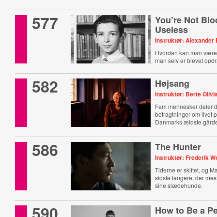
577
You’re Not Bl
Useless
Instruktør: Alexander
Hvordan kan man være 
man selv er blevet opdr
582
Højsang
Instruktør: Berte Olivi
Fem mennesker deler 
betragtninger om livet 
Danmarks ældste gård
586
The Hunter
Instruktør: Frederik Wo
Tiderne er skiftet, og M
sidste fangere, der mes
sine slædehunde.
590
How to Be a Pe