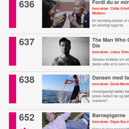
636
Fordi du er min
Instruktør: Chilie Orloff
Madsen
En kvindelig bokser vil 
sin alvorligt syge far.
637
The Man Who C
Die
Instruktør: Julius Tel
Zdravko fortæller om s
døden efter et liv som 
638
Dansen med fa
Instruktør: Zenia Marl
Omsorgssvigt sætter k
prøve mellem far og dat
overleve?
652
Barnepigerne
Instruktør: Signe Barv
Signe husker meget lid