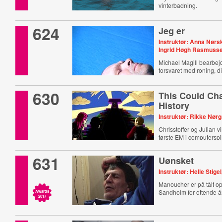
vinterbadning.
624
Jeg er
Instruktør: Anna Nørs
Ingrid Høgh Rasmuss
Michael Magill bearbejd
forsvaret med roning, d
kuglestød.
630
This Could Ch
History
Instruktør: Rikke Nør
Chrisstoffer og Julian v
første EM i computerspill
631
Uønsket
Instruktør: Helle Stig
Manoucher er på tålt op
Sandholm for ottende år
Awards
2017