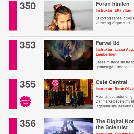
350
Foran himlen
Instruktør: Etta Vitus
Et kort og sanseligt kig 
varme og vågne sind.
353
Farvel tid
Instruktør: Lasse Aag
Lambertsen
Lasse mistede sin far 
gennemgår i syv sange 
355
Café Central
Instruktør: Berte Olivi
Hvert år optræder en g
Danmarks bedste musi
Awards
2021
legendariske jazzklub C
356
The Digital N
the Scientist
Instruktør: Kristina K