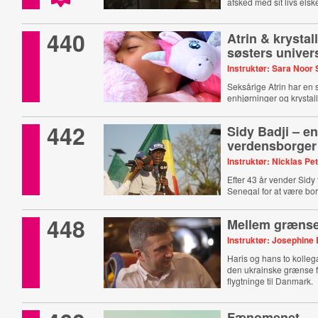
afsked med sit livs elsk
440
Atrin & krystal
søsters univer
Instruktør: Sara Noor
Seksårige Atrin har en s
enhjørninger og krystall
442
Sidy Badji – e
verdensborger
Instruktør: Nicklas Pe
Efter 43 år vender Sidy t
Senegal for at være bo
448
Mellem græns
Instruktør: Josephine 
Haris og hans to kolleg
den ukrainske grænse fo
flygtninge til Danmark.
Fænomenet