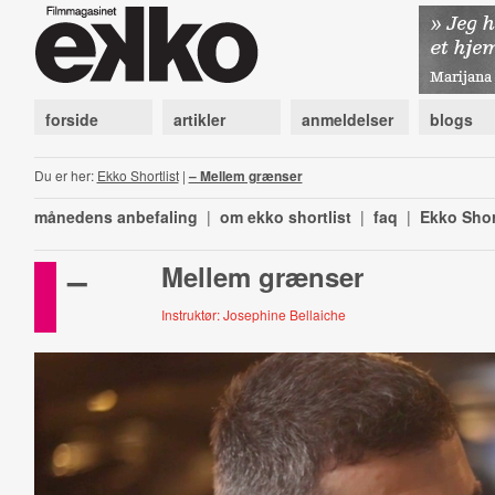
forside
artikler
anmeldelser
blogs
Du er her:
Ekko Shortlist
|
– Mellem grænser
månedens anbefaling
|
om ekko shortlist
|
faq
|
Ekko Shor
–
Mellem grænser
Instruktør: Josephine Bellaiche