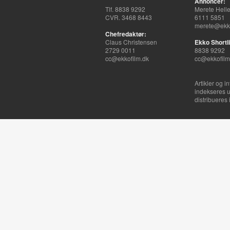
Annoncer:
Tlf. 8838 9292
Merete Hell
CVR. 3468 8443
6111 5851
merete@ekko
Chefredaktør:
Claus Christensen
Ekko Shortli
2729 0011
8838 9292
cc@ekkofilm.dk
cc@ekkofilm
Artikler og i
indekseres u
distribueres