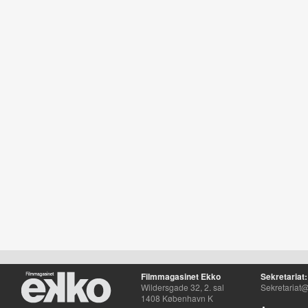
Filmmagasinet Ekko
Sekretariat:
Wildersgade 32, 2. sal
Sekretariat@
1408 København K