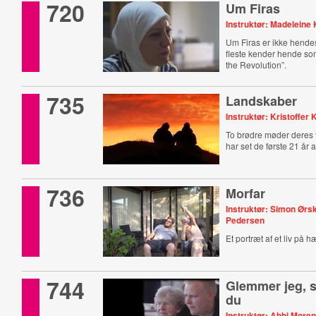
720
Um Firas
Instruktør: Madelein
Um Firas er ikke hendes
fleste kender hende so
the Revolution”.
735
Landskaber
Instruktør: Kristoffer 
To brødre møder deres 
har set de første 21 år a
736
Morfar
Instruktør: Simon Ør
Pedersen
Et portræt af et liv på h
744
Glemmer jeg, 
du
Instruktør: Abbi More