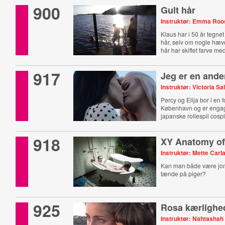
900
Gult hår
Instruktør: Emma Roo
Klaus har i 50 år tegnet
hår, selv om nogle hæv
hår har skiftet farve me
917
Jeg er en and
Instruktør: Victoria 
Percy og Elija bor i en fo
København og er engag
japanske rollespil cospl
918
XY Anatomy of
Instruktør: Mette Carl
Kan man både være jo
tænde på piger?
925
Rosa kærlighe
Instruktør: Nahtashah