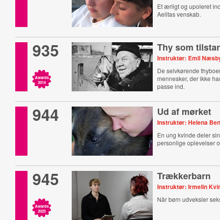
Et ærligt og upoleret in
Aelitas venskab.
935
Thy som tilsta
Instruktør: Emil Næs
De selvkørende thyboer
mennesker, der ikke har
Awards
2014
passe ind.
944
Ud af mørket
Instruktør: Helena Be
En ung kvinde deler sin
personlige oplevelser
945
Trækkerbarn
Instruktør: Irmelin Kv
Når børn udveksler seks
Awards
2025