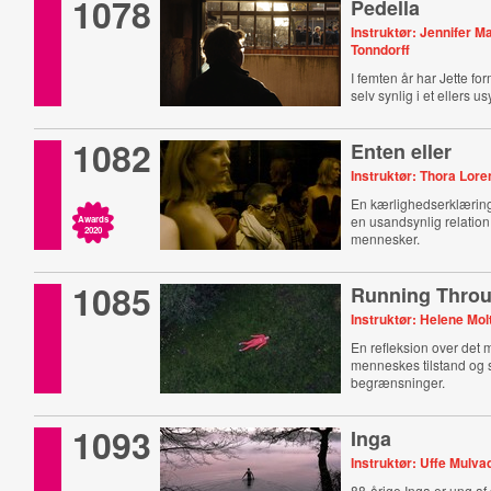
1078
Pedella
Instruktør: Jennifer M
Tonndorff
I femten år har Jette fo
selv synlig i et ellers u
1082
Enten eller
Instruktør: Thora Lore
En kærlighedserklæring
en usandsynlig relation
Awards
2020
mennesker.
1085
Running Throu
Instruktør: Helene Mol
En refleksion over det
menneskes tilstand og
begrænsninger.
1093
Inga
Instruktør: Uffe Mulva
88-årige Inga er ung af 