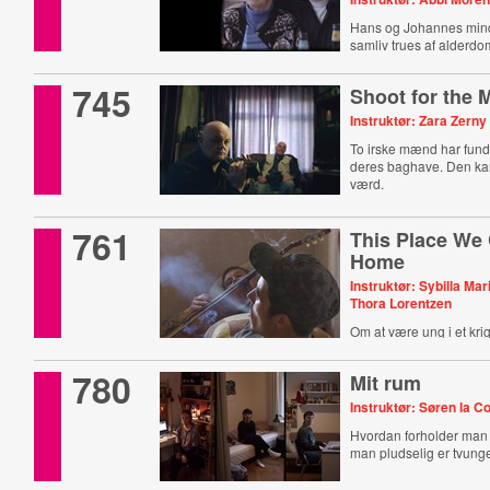
Hans og Johannes minde
samliv trues af alderd
745
Shoot for the
Instruktør: Zara Zerny
To irske mænd har funde
deres baghave. Den ka
værd.
761
This Place We 
Home
Instruktør: Sybilla Ma
Thora Lorentzen
Om at være ung i et kri
780
Mit rum
Instruktør: Søren la C
Hvordan forholder man si
man pludselig er tvunge