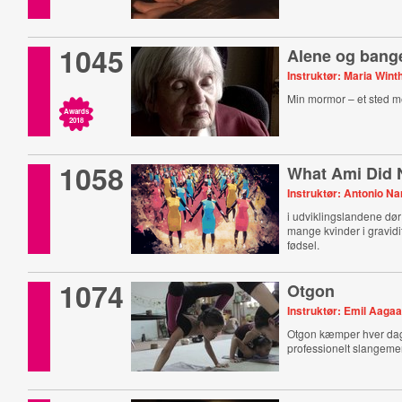
1045
Alene og bang
Instruktør: Maria Win
Min mormor – et sted me
Awards
2018
1058
What Ami Did 
Instruktør: Antonio Na
i udviklingslandene d
mange kvinder i gravidi
fødsel.
1074
Otgon
Instruktør: Emil Aagaa
Otgon kæmper hver dag 
professionelt slangem