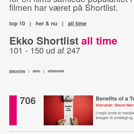
filmen har været på Shortlist.
top 10
|
her & nu
|
all time
Ekko Shortlist
all time
101 - 150 ud af 247
placering
|
dato
|
alfabetisk
706
Benefits of a T
Instruktør: Simon Nø
I nogle lande er mangle
årsagen til voldtægt o