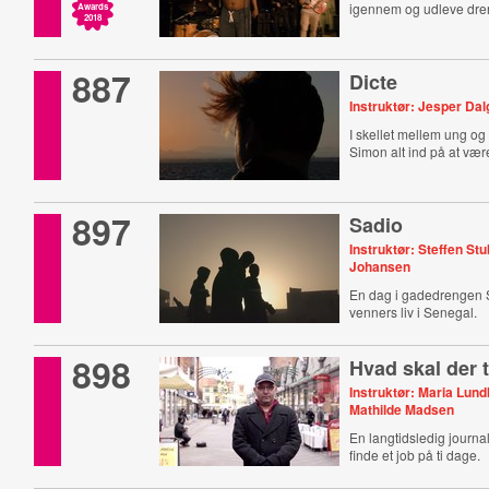
igennem og udleve dr
Awards
2018
887
Dicte
Instruktør: Jesper Da
I skellet mellem ung og
Simon alt ind på at være
897
Sadio
Instruktør: Steffen St
Johansen
En dag i gadedrengen 
venners liv i Senegal.
898
Hvad skal der t
Instruktør: Maria Lun
Mathilde Madsen
En langtidsledig journal
finde et job på ti dage.