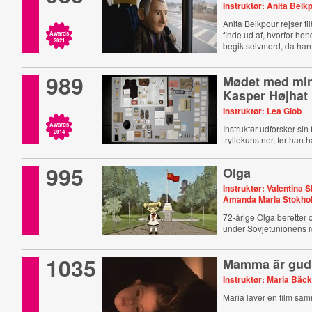
Instruktør: Anita Beik
Anita Beikpour rejser til
finde ud af, hvorfor he
Awards
2021
begik selvmord, da han
989
Mødet med min
Kasper Højhat
Instruktør: Lea Glob
Awards
Instruktør udforsker sin 
2014
tryllekunstner, før han 
995
Olga
Instruktør: Valentina 
Amanda Maria Stokh
72-årige Olga beretter
under Sovjetunionens r
1035
Mamma är gud
Instruktør: Maria Bäc
Maria laver en film sa