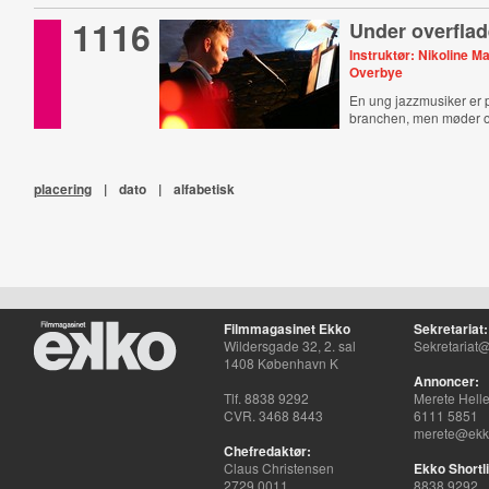
1116
Under overfla
Instruktør: Nikoline M
Overbye
En ung jazzmusiker er p
branchen, men møder o
placering
|
dato
|
alfabetisk
Filmmagasinet Ekko
Sekretariat:
Wildersgade 32, 2. sal
Sekretariat@
1408 København K
Annoncer:
Tlf. 8838 9292
Merete Hell
CVR. 3468 8443
6111 5851
merete@ekko
Chefredaktør:
Claus Christensen
Ekko Shortli
2729 0011
8838 9292