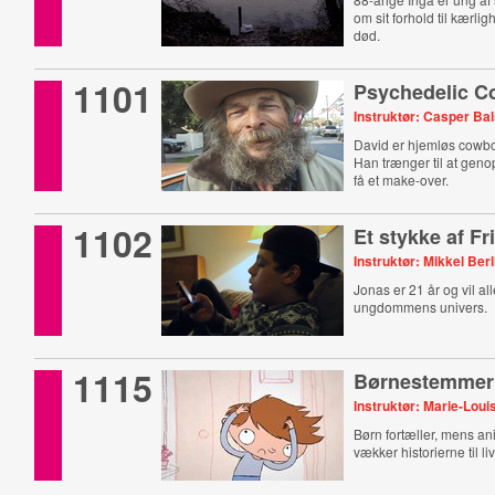
om sit forhold til kærl
død.
1101
Psychedelic 
Instruktør: Casper Ba
David er hjemløs cowbo
Han trænger til at geno
få et make-over.
1102
Et stykke af F
Instruktør: Mikkel Berl
Jonas er 21 år og vil all
ungdommens univers.
1115
Børnestemmer
Instruktør: Marie-Lou
Børn fortæller, mens an
vækker historierne til li