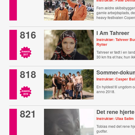
Instruktør: Palle Dema
Fem ældre skibsbygger
gamle arbejdsplads, de
heavy-festivalen Copen
816
I Am Tahreer
Instruktør: Tahreer B
Rytter
Tahreer er født i en la
Awards
2017
30 km fra et hav, hun ik
818
Sommer-dokum
Instruktør: Casper Ba
En hyldest til ungdom
anno 2018.
Awards
2019
821
Det rene hjerte
Instruktør: Ulaa Salim
Tobias med det rene hje
gudfar.