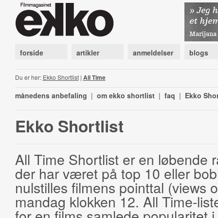
forside
artikler
anmeldelser
blogs
Du er her:
Ekko Shortlist
|
All Time
månedens anbefaling
|
om ekko shortlist
|
faq
|
Ekko Shor
Ekko Shortlist
All Time Shortlist er en løbende ra
der har været på top 10 eller bobl
nulstilles filmens pointtal (views 
mandag klokken 12. All Time-list
for en films samlede popularitet i 