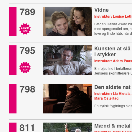
789
Vidne
Instruktør: Louise Let
Lægen Haifaa Awad bliv
med spørgsmålet om, 
Awards
2018
leve og finde håb, når d
795
Kunsten at slå
i stykker
Instruktør: Adam Paa
Awards
En rejse ind i forfatter
2020
Jensens skønlitterære u
798
Den sidste nat
Instruktør: Lia Hietala,
Mara Ostertag
En syrisk flygtnings sid
811
Mænd & metal