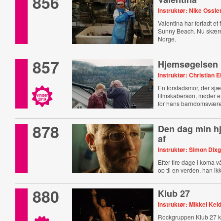
856
Instruktør: Nike Ossle
Valentina har forladt et f
Sunny Beach. Nu skærer
Norge.
857
Hjemsøgelsen
Instruktør: Christian E
En forstadsmor, der sjæ
filmskabersøn, møder e
Vinder
2019
for hans barndomsvære
878
Den dag min hj
af
Instruktør: Simon Dix
Efter fire dage i koma 
op til en verden, han i
880
Klub 27
Instruktør: Mikkel Kel
Rockgruppen Klub 27 k