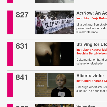
827
ActNow: An Act
Instruktør: Freja Ref
Mila deltager i en skæ
protest ved verdens stø
klimakonference.
831
Striving for Ut
Instruktør: Kasper Mø
Joachim Berg Nielsen
Dokumentar omhandlen
seksuelle rettigheder.
841
Alberts vinter
Instruktør: Andreas K
Otteårige Albert står i 
situation, da hans mor f
Valentina