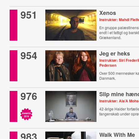
951
Xenos
Instruktør: Mahdi Fleif
En gruppe palæstinensi
endt i et fattigt og bars
Grækenland.
954
Jeg er heks
Instruktør: Siri Freder
Pedersen
Over 500 mennesker kal
Danmark.
976
Slip mine hæn
Instruktør: Ala’A Moh
42-årige Haider fortæller
fangenskab under oprøre
Awards
2016
983
Walk With Me