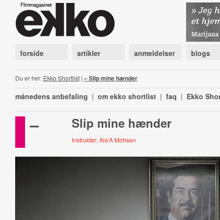
forside
artikler
anmeldelser
blogs
Du er her:
Ekko Shortlist
|
– Slip mine hænder
månedens anbefaling
|
om ekko shortlist
|
faq
|
Ekko Shor
–
Slip mine hænder
Instruktør: Ala’A Mohsen