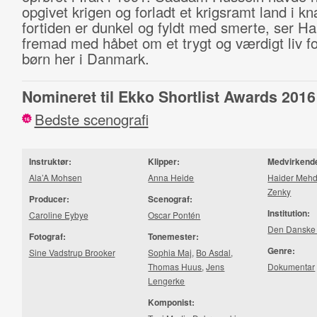
opgivet krigen og forladt et krigsramt land i 
fortiden er dunkel og fyldt med smerte, ser Ha
fremad med håbet om et trygt og værdigt liv fo
børn her i Danmark.
Nomineret til Ekko Shortlist Awards 2016
Bedste scenografi
16
Instruktør:
Klipper:
Medvirkend
Ala’A Mohsen
Anna Heide
Haider Mehd
Zenky
Producer:
Scenograf:
Institution:
Caroline Eybye
Oscar Pontén
Den Danske 
Fotograf:
Tonemester:
Genre:
Sine Vadstrup Brooker
Sophia Maj
,
Bo Asdal
,
Thomas Huus
,
Jens
Dokumentar
Lengerke
Komponist: