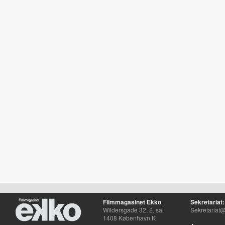
Filmmagasinet Ekko
Sekretariat:
Wildersgade 32, 2. sal
Sekretariat@
1408 København K