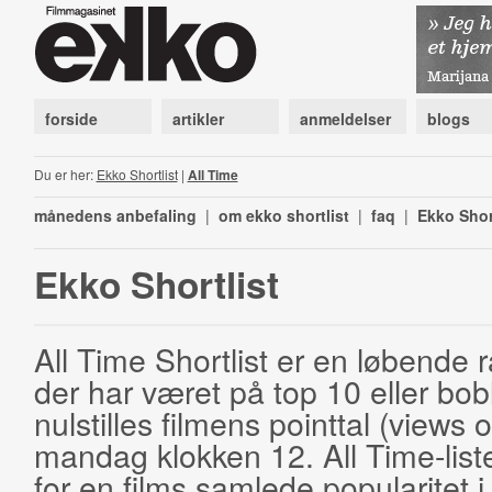
forside
artikler
anmeldelser
blogs
Du er her:
Ekko Shortlist
|
All Time
månedens anbefaling
|
om ekko shortlist
|
faq
|
Ekko Shor
Ekko Shortlist
All Time Shortlist er en løbende ra
der har været på top 10 eller bobl
nulstilles filmens pointtal (views 
mandag klokken 12. All Time-list
for en films samlede popularitet i 