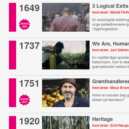
1649
3 Logical Exits
Instruktør: Mahdi Fleif
En sociologisk skildrin
unge palæstinensere går 
Awards
2020
i flygtningelejren.
1737
We Are, Human,
Instruktør: Jarl Sidel
En mystisk tåge spreder
København, hvor to sk
grænselandet mellem li
1751
Grønthandlere
Instruktør: Maya Br
Hvem er manden bag gr
disken på Nørrebro?
Awards
2018
1920
Heritage
Instruktør: Emil Nørg