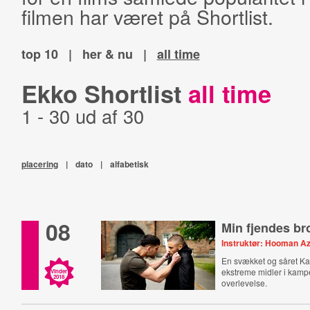
filmen har været på Shortlist.
top 10
|
her & nu
|
all time
Ekko Shortlist
all time
1 - 30 ud af 30
placering
|
dato
|
alfabetisk
08
Min fjendes br
Instruktør: Hooman A
En svækket og såret Kar
ekstreme midler i kamp
Vinder
2018
overlevelse.