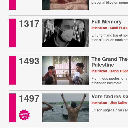
prøver at blive en men
1317
Full Memory
Instruktør: Adolf El As
En ung mand har et norm
men skjuler en mørk h
1493
The Grand Thea
Palestine
Instruktør: Isabel Bild
Fremmede mødes for a
hinanden nærmere.
1497
Vore fædres s
Instruktør: Ulaa Salim
En søn søger sin fars 
Awards
2016