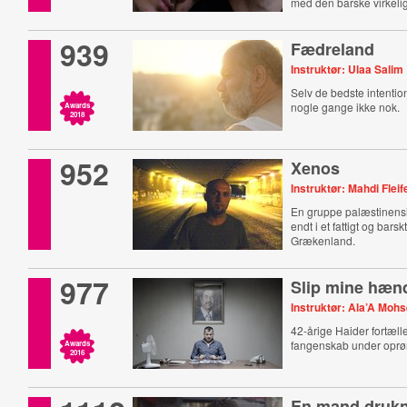
med den barske virkeli
939
Fædreland
Instruktør: Ulaa Salim
Selv de bedste intention
nogle gange ikke nok.
Awards
2018
952
Xenos
Instruktør: Mahdi Fleif
En gruppe palæstinensi
endt i et fattigt og bars
Grækenland.
977
Slip mine hæn
Instruktør: Ala’A Moh
42-årige Haider fortæller
fangenskab under oprøre
Awards
2016
En mand druk