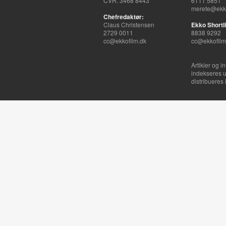
CVR. 3468 8443
6111 5851
merete@ekko
Chefredaktør:
Claus Christensen
Ekko Shortli
2729 0011
8838 9292
cc@ekkofilm.dk
cc@ekkofilm
Artikler og i
indekseres u
distribueres