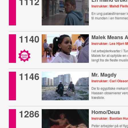
1112
Instruktør: Mahdi Fleif
En ung palæstinenser l
til munden i en fremmed
1140
Malek Means A
Instruktør: Lea Hjort 
I et arbejderkvarter i 
Malek for at opfylde en 
Vinder
2015
langt fra de fleste musl
1146
Mr. Magdy
Instruktør: Carl Olsso
De to egyptiske mekan
Hassan observerer verd
træstole.
1286
Homo/Deus
Instruktør: Bastian H
Peter arbejder på et fl