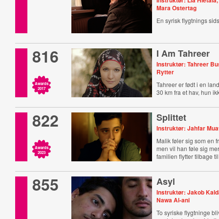
Instruktør: Lia Hietala,
Mara Ostertag
En syrisk flygtnings sid
816
I Am Tahreer
Instruktør: Tahreer B
Rytter
Tahreer er født i en la
Awards
2017
30 km fra et hav, hun ik
822
Splittet
Instruktør: Jahfar Mua
Malik føler sig som en 
men vil han føle sig m
Awards
2023
familien flytter tilbage ti
855
Asyl
Instruktør: Jakob Kald
Nawa Al-ani
To syriske flygtninge bl