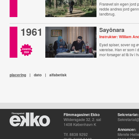
Frarøvet sin egen jord 
redde andres jord gen
landbrug.
1961
Sayōnara
Instruktør: William An
Eyad spiser, sover og ø
værelse. Han er som i d
Awards
2024
mor forsøger at få liv i 
placering
|
dato
|
alfabetisk
Filmmagasinet Ekko
Sekretariat:
Wildersgade 32, 2. sal
Sekretariat@
1408 København K
Annoncer:
Tlf. 8838 9292
Merete Hell