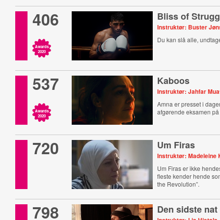
406
Bliss of Strugg
Instruktør: Buster Jø
Du kan slå alle, undtage
Awards
2020
537
Kaboos
Instruktør: Jahfar Mua
Amna er presset i dagen
afgørende eksamen på b
Awards
2020
720
Um Firas
Instruktør: Madelein
Um Firas er ikke hendes
fleste kender hende so
the Revolution”.
798
Den sidste nat