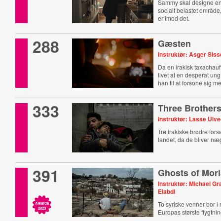
Sammy skal designe e
socialt belastet områd
er imod det.
288
Gæsten
Instruktør: Asger Sis
Da en irakisk taxachauff
livet af ​​en desperat u
han til at forsone sig m
333
Three Brother
Instruktør: Lasse Ulved
Tre irakiske brødre forsø
landet, da de bliver næg
391
Ghosts of Mor
Instruktør: Michael Gr
Elabdi
To syriske venner bor i 
Awards
2023
Europas største flygtnin