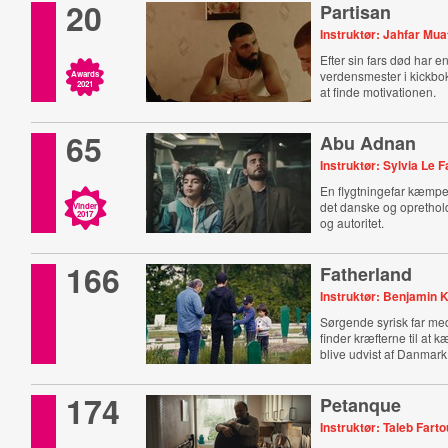
20
Partisan
Instruktør: Jahfar Mua
Efter sin fars død har en
verdensmester i kickbo
Awards
2021
at finde motivationen.
65
Abu Adnan
Instruktør: Sylvia Le 
En flygtningefar kæmper f
det danske og oprethol
Vinder
2017
og autoritet.
166
Fatherland
Instruktør: Benjamin 
Sørgende syrisk far me
finder kræfterne til at 
blive udvist af Danmark
174
Petanque
Instruktør: Taleb Fart