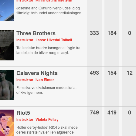
Instruktør: Minni Katina Mertens
Josefine and Ólafur bliver pludselig og
tilfældigt forbundet under nedlukningen.
333
184
0
Three Brothers
Instruktør: Lasse Ulvedal Tolbøll
Tre irakiske brødre forsøger at flygte fra
landet, da de bliver nægtet asyl.
493
154
12
Calavera Nights
Instruktør: Ivan Elmer
Fem skæve eksistenser mødes for at
drikke igennem.
749
419
0
Riot5
Instruktør: Violeta Fellay
Roller derby-holdet RIOT5 skal møde
deres største rivaler i en afgørende