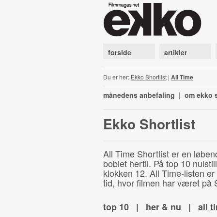
forside
artikler
Du er her:
Ekko Shortlist
|
All Time
månedens anbefaling
|
om ekko s
Ekko Shortlist
All Time Shortlist er en løben
boblet hertil. På top 10 nulst
klokken 12. All Time-listen er
tid, hvor filmen har været på S
top 10
|
her & nu
|
all t