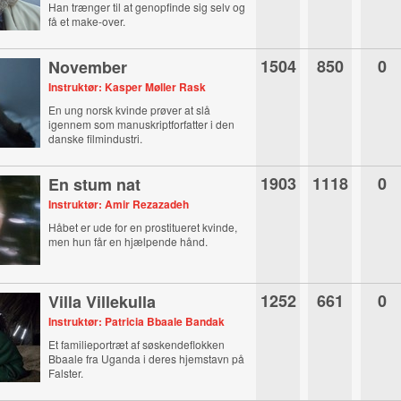
Han trænger til at genopfinde sig selv og
få et make-over.
1504
850
0
November
Instruktør: Kasper Møller Rask
En ung norsk kvinde prøver at slå
igennem som manuskriptforfatter i den
danske filmindustri.
1903
1118
0
En stum nat
Instruktør: Amir Rezazadeh
Håbet er ude for en prostitueret kvinde,
men hun får en hjælpende hånd.
1252
661
0
Villa Villekulla
Instruktør: Patricia Bbaale Bandak
Et familieportræt af søskendeflokken
Bbaale fra Uganda i deres hjemstavn på
Falster.