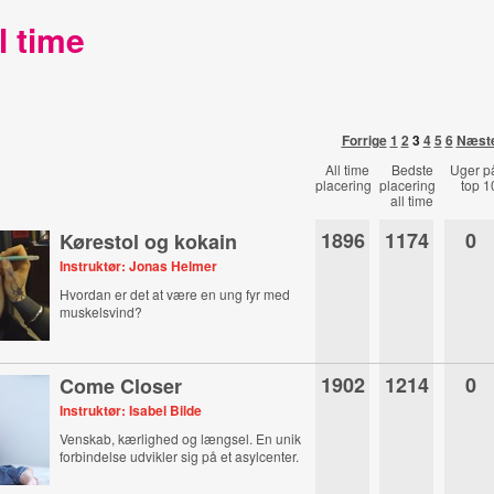
l time
Forrige
1
2
3
4
5
6
Næst
All time
Bedste
Uger p
placering
placering
top 1
all time
1896
1174
0
Kørestol og kokain
Instruktør: Jonas Helmer
Hvordan er det at være en ung fyr med
muskelsvind?
1902
1214
0
Come Closer
Instruktør: Isabel Bilde
Venskab, kærlighed og længsel. En unik
forbindelse udvikler sig på et asylcenter.