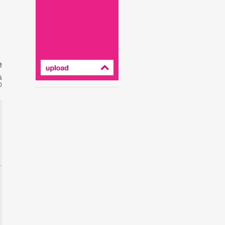
e
å
0