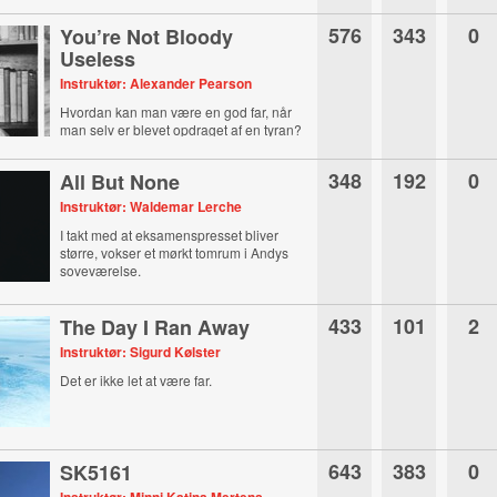
576
343
0
You’re Not Bloody
Useless
Instruktør: Alexander Pearson
Hvordan kan man være en god far, når
man selv er blevet opdraget af en tyran?
348
192
0
All But None
Instruktør: Waldemar Lerche
I takt med at eksamenspresset bliver
større, vokser et mørkt tomrum i Andys
soveværelse.
433
101
2
The Day I Ran Away
Instruktør: Sigurd Kølster
Det er ikke let at være far.
643
383
0
SK5161