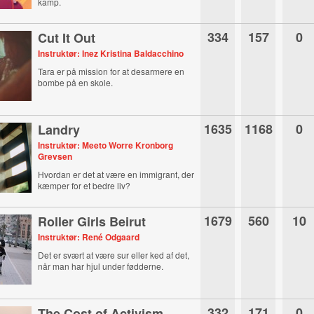
kamp.
334
157
0
Cut It Out
Instruktør: Inez Kristina Baldacchino
Tara er på mission for at desarmere en
bombe på en skole.
1635
1168
0
Landry
Instruktør: Meeto Worre Kronborg
Grevsen
Hvordan er det at være en immigrant, der
kæmper for et bedre liv?
1679
560
10
Roller Girls Beirut
Instruktør: René Odgaard
Det er svært at være sur eller ked af det,
når man har hjul under fødderne.
332
171
0
The Cost of Activism