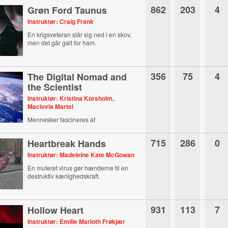
862
203
4
Grøn Ford Taunus
Instruktør: Craig Frank
En krigsveteran slår sig ned i en skov,
men det går galt for ham.
356
75
4
The Digital Nomad and
the Scientist
Instruktør: Kristina Korsholm,
Maclovia Martel
Mennesker fascineres af
verdensrummet.
715
286
0
Heartbreak Hands
Instruktør: Madeleine Kate McGowan
En muteret virus gør hænderne til en
destruktiv kærlighedskraft.
931
113
7
Hollow Heart
Instruktør: Emilie Marloth Frøkjær