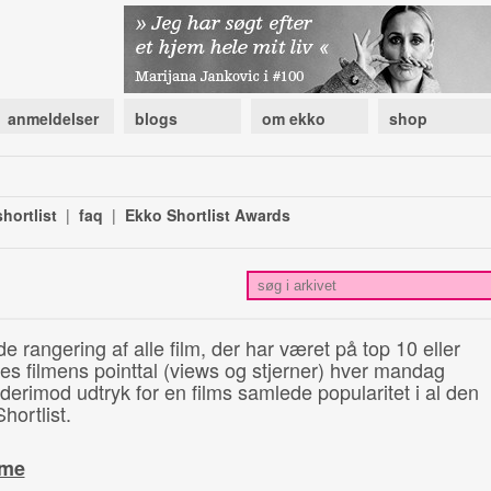
anmeldelser
blogs
om ekko
shop
hortlist
|
faq
|
Ekko Shortlist Awards
de rangering af alle film, der har været på top 10 eller
illes filmens pointtal (views og stjerner) hver mandag
 derimod udtryk for en films samlede popularitet i al den
hortlist.
ime