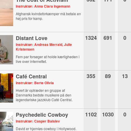
Instruktør: Anna Clara Ingemann
Afghansk kvindeforkæmper må betale en
høj pris for kamp.
1324
691
0
Distant Love
Instruktør: Andreas Merrald, Julie
Kristensen
Fem par forsøger at holde kærligheden i
live over internettet.
355
89
13
Café Central
Instruktør: Berte Olivia
Hvert år optræder en gruppe af
Danmarks bedste musikere på den
legendariske jazzklub Café Central.
1102
1030
0
Psychedelic Cowboy
Instruktør: Casper Balslev
David er hjemløs cowboy i Hollywood.