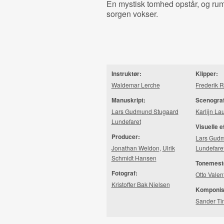
En mystisk tomhed opstår, og ru
sorgen vokser.
Instruktør:
Klipper:
Waldemar Lerche
Frederik 
Manuskript:
Scenogra
Lars Gudmund Stugaard
Karlijn La
Lundefaret
Visuelle e
Producer:
Lars Gud
Jonathan Weldon
,
Ulrik
Lundefare
Schmidt Hansen
Tonemest
Fotograf:
Otto Vale
Kristoffer Bak Nielsen
Komponis
Sander T