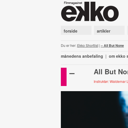
forside
artikler
Du er her:
Ekko Shortlist
|
– All But None
månedens anbefaling
|
om ekko s
–
All But N
Instruktør: Waldemar 