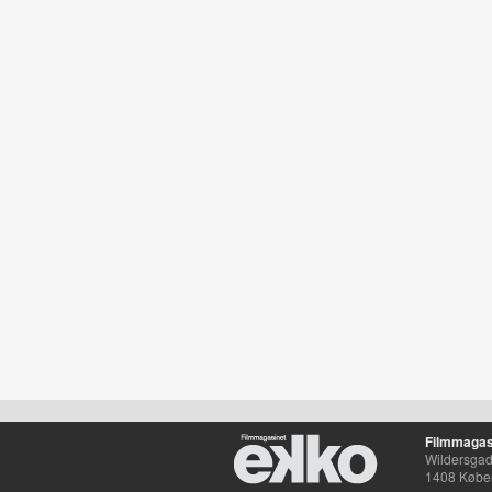
Filmmagas
Wildersgade
1408 Købe