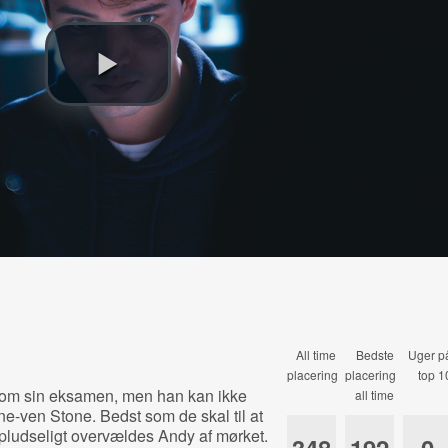
All time
Bedste
Uger p
placering
placering
top 1
g om sin eksamen, men han kan ikke
all time
ne-ven Stone. Bedst som de skal til at
g pludseligt overvældes Andy af mørket.