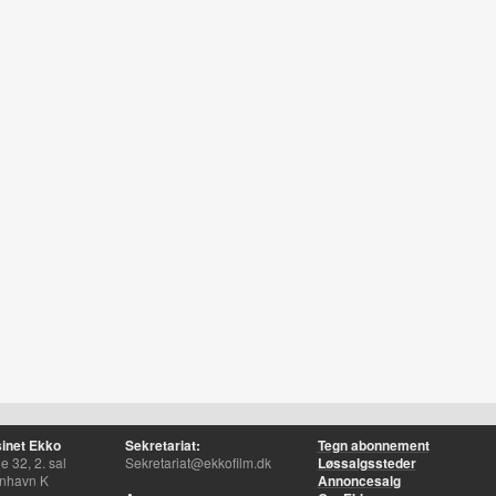
inet Ekko
Sekretariat:
Tegn abonnement
 32, 2. sal
Sekretariat@ekkofilm.dk
Løssalgssteder
nhavn K
Annoncesalg