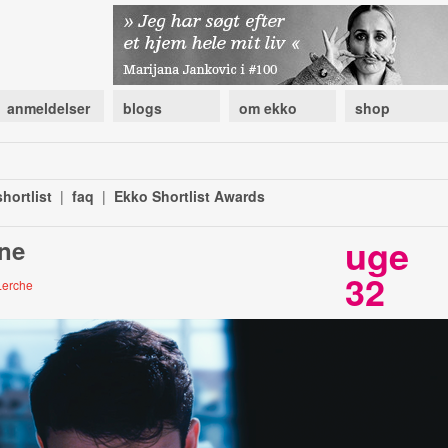
anmeldelser
blogs
om ekko
shop
hortlist
|
faq
|
Ekko Shortlist Awards
uge
one
32
Lerche