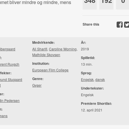
348
192
0
mmet bliver mindre og mindre, mens
Share this
Medvirkende:
År:
Ribergaard
Ali Sharifi
,
Caroline Worning
,
2019
Mathilde Skovsen
f:
Spilletid:
Institution:
urent Ruysch
13 min.
European Film College
ffekter:
Sprog:
Genre:
mund Stugaard
Engelsk
,
dansk
t
Gyser
Undertekster:
er:
Engelsk
ntin Pedersen
Premiere Shortlist:
t:
12. april 2021
imans