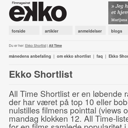
forside
artikler
anmeldelser
blogs
Du er her:
Ekko Shortlist
|
All Time
månedens anbefaling
|
om ekko shortlist
|
faq
|
Ekko Shor
Ekko Shortlist
All Time Shortlist er en løbende ra
der har været på top 10 eller bobl
nulstilles filmens pointtal (views 
mandag klokken 12. All Time-list
for en films samlede popularitet i 