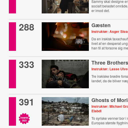
Sammy skal designe e
socialt belastet områd
er imod det.
288
Gæsten
Instruktør: Asger Sis
Da en irakisk taxachauff
livet af ​​en desperat u
han til at forsone sig m
333
Three Brother
Instruktør: Lasse Ulved
Tre irakiske brødre forsø
landet, da de bliver næg
391
Ghosts of Mor
Instruktør: Michael Gr
Elabdi
To syriske venner bor i 
Awards
2023
Europas største flygtnin