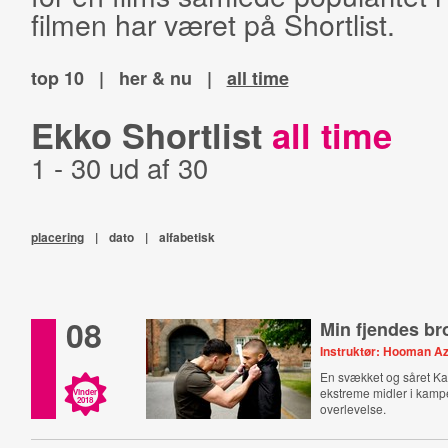
filmen har været på Shortlist.
top 10
|
her & nu
|
all time
Ekko Shortlist
all time
1 - 30 ud af 30
placering
|
dato
|
alfabetisk
08
Min fjendes br
Instruktør: Hooman A
En svækket og såret Kar
ekstreme midler i kamp
Vinder
2018
overlevelse.