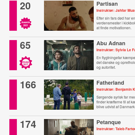
20
Partisan
Instruktør: Jahfar Mua
Efter sin fars død har en
verdensmester i kickbo
Awards
2021
at finde motivationen.
65
Abu Adnan
Instruktør: Sylvia Le 
En flygtningefar kæmper f
det danske og oprethol
Vinder
2017
og autoritet.
166
Fatherland
Instruktør: Benjamin 
Sørgende syrisk far me
finder kræfterne til at 
blive udvist af Danmark
174
Petanque
Instruktør: Taleb Fart