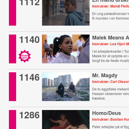
1112
Instruktør: Mahdi Fleif
En ung palæstinenser l
til munden i en fremmed
1140
Malek Means A
Instruktør: Lea Hjort 
I et arbejderkvarter i 
Malek for at opfylde en 
Vinder
2015
langt fra de fleste musl
1146
Mr. Magdy
Instruktør: Carl Olsso
De to egyptiske mekan
Hassan observerer verd
træstole.
1286
Homo/Deus
Instruktør: Bastian H
Peter arbejder på et fl