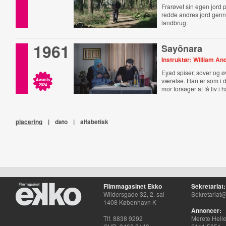
Frarøvet sin egen jord 
redde andres jord gen
landbrug.
1961
Sayōnara
Instruktør: William An
Eyad spiser, sover og ø
værelse. Han er som i d
Awards
2024
mor forsøger at få liv i 
placering
|
dato
|
alfabetisk
Filmmagasinet Ekko
Sekretariat:
Wildersgade 32, 2. sal
Sekretariat@
1408 København K
Annoncer:
Tlf. 8838 9292
Merete Hell