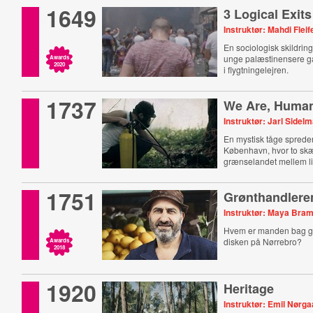
1649
3 Logical Exits
Instruktør: Mahdi Fleif
En sociologisk skildrin
unge palæstinensere går 
Awards
2020
i flygtningelejren.
1737
We Are, Human,
Instruktør: Jarl Sidel
En mystisk tåge spreder
København, hvor to sk
grænselandet mellem li
1751
Grønthandlere
Instruktør: Maya Br
Hvem er manden bag gr
disken på Nørrebro?
Awards
2018
1920
Heritage
Instruktør: Emil Nørg