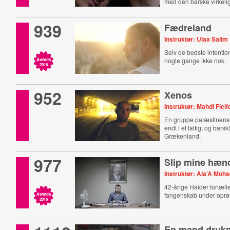
med den barske virkeli
939
Fædreland
Instruktør: Ulaa Salim
Selv de bedste intention
nogle gange ikke nok.
Awards
2018
952
Xenos
Instruktør: Mahdi Fleif
En gruppe palæstinensi
endt i et fattigt og bars
Grækenland.
977
Slip mine hæn
Instruktør: Ala’A Moh
42-årige Haider fortæller
fangenskab under oprøre
Awards
2016
En mand druk