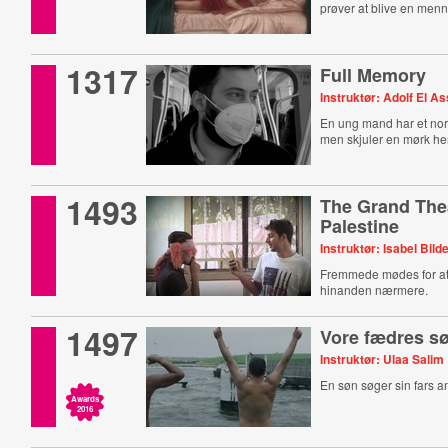
prøver at blive en men
1317
Full Memory
Instruktør: Adolf El As
En ung mand har et norm
men skjuler en mørk h
1493
The Grand Thea
Palestine
Instruktør: Isabel Bild
Fremmede mødes for a
hinanden nærmere.
1497
Vore fædres s
Instruktør: Ulaa Salim
En søn søger sin fars 
Awards
2016