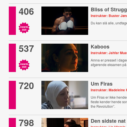
406
Bliss of Strugg
Instruktør: Buster Jø
Du kan slå alle, undtage
Awards
2020
537
Kaboos
Instruktør: Jahfar Mua
Amna er presset i dagen
afgørende eksamen på b
Awards
2020
720
Um Firas
Instruktør: Madelein
Um Firas er ikke hendes
fleste kender hende so
the Revolution”.
798
Den sidste nat