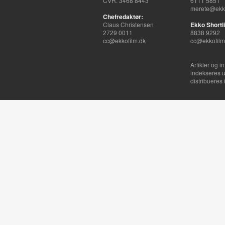
CVR. 3468 8443
6111 5851
merete@ekko
Chefredaktør:
Claus Christensen
Ekko Shortli
2729 0011
8838 9292
cc@ekkofilm.dk
cc@ekkofilm
Artikler og i
indekseres u
distribueres