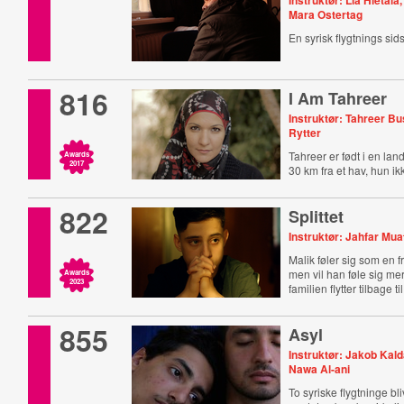
Instruktør: Lia Hietala,
Mara Ostertag
En syrisk flygtnings sid
816
I Am Tahreer
Instruktør: Tahreer B
Rytter
Tahreer er født i en la
Awards
2017
30 km fra et hav, hun ik
822
Splittet
Instruktør: Jahfar Mua
Malik føler sig som en 
men vil han føle sig m
Awards
2023
familien flytter tilbage ti
855
Asyl
Instruktør: Jakob Kald
Nawa Al-ani
To syriske flygtninge bl