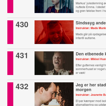
Markus’ julestemning 
nuttede Emma. I stedet
og grøn følelse frem i 
430
Sindssyg ande
Instruktør: Mads Mun
Mads går på opdagelse i
infantil autisme.
431
Den etbenede 
Instruktør: Mikkel Hu
Efter gutternes vanligt 
sommerhuset er noget 
er væk!
432
Jeg er her stad
morgen
Instruktør: Jeanette
Et par kæmper mod isol
stigmatisering og udstø