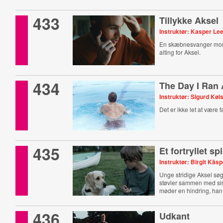
433
Tillykke Aksel
Instruktør: Kasper Le
En skæbnesvanger mo
alting for Aksel.
434
The Day I Ran
Instruktør: Sigurd Køl
Det er ikke let at være fa
435
Et fortryllet spi
Instruktør: Birgit Käs
Unge stridige Aksel søg
støvler sammen med si
møder en hindring, han
436
Udkant