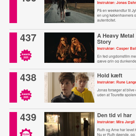
Instruktør: Jonas Da
På en weekendtur til Jy
en ung københavners op
autenticitet.
437
A Heavy Metal
Story
Instruktør: Casper Ba
Awards
En fed ungdomsfilm me
2025
gæve grin og dunkende
438
Hold kæft
Instruktør: Rune Lang
Jonas forsøger at blive 
uden at Tourette spoler
Awards
2025
439
Den tid vi har
Instruktør: Mira Jargil
Ruth og Arne har levet
Nu er Ruth døende, og
Vinder