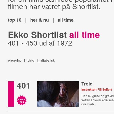
filmen har været på Shortlist.
top 10
|
her & nu
|
all time
Ekko Shortlist
all time
401 - 450 ud af 1972
placering
|
dato
|
alfabetisk
401
Trold
Instruktør: Fili Seifert
Den religiøse og gravid
tretten år lever et liv m
Awards
2014
overgreb.