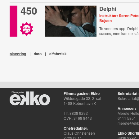
450
Delphi
Instruktør: Søren Pet
Bojsen
To venners app, Delphi,
Vinder
2017
succes, men kan de stå
placering
|
dato
|
alfabetisk
Filmmagasinet Ekko
Sekretariat:
Wildersgade 32, 2. sal
Sekretariat@
1408 København K
Annoncer:
Tlf. 8838 9292
Merete Hell
CVR. 3468 8443
6111 5851
merete@ekko
Chefredaktør:
Claus Christensen
Ekko Shortli
2729 0011
8838 9292