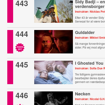
443
Sidy Badji – e
verdensborger
Instruktør: Nicklas Pe
Efter 43 år vender Sidy t
Senegal for at være bo
444
Guldalder
Instruktør: Mikkel Smi
Så mange forventninger.
sider. På vej mod afgru
Awards
2017
445
I Ghosted You
Instruktør: Sofia Due
Tre tidligere gymnasie
bearbejder deres dysfun
gennem en nærdødsopl
446
Nøcken
Instruktør: Nicolai G.
Karl og Dagmar møder