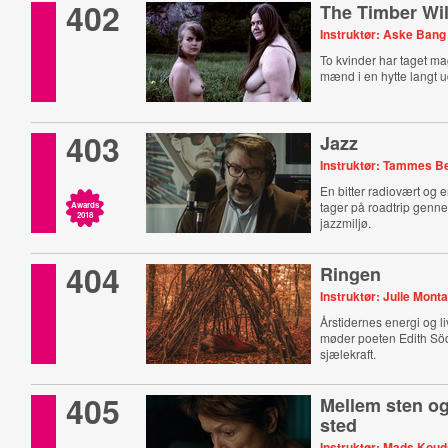
402
The Timber Will
Instruktør: Aske Bang
To kvinder har taget ma
mænd i en hytte langt u
403
Jazz
Instruktør: Tammes B
En bitter radiovært og e
tager på roadtrip gen
Awards
2018
jazzmiljø.
404
Ringen
Instruktør: Julie Mon
Årstidernes energi og l
møder poeten Edith Sö
sjælekraft.
405
Mellem sten og
sted
Instruktør: Mads Koud