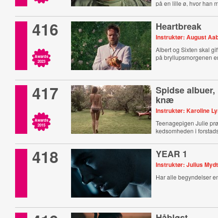
på en lille ø, hvor han
416
Heartbreak
Instruktør: August Aa
Albert og Sixten skal gi
på bryllupsmorgenen er
Awards
2023
417
Spidse albuer,
knæ
Instruktør: Karoline L
Awards
Teenagepigen Julie prø
2015
kedsomheden i forstadsl
418
YEAR 1
Instruktør: Julius Myd
Har alle begyndelser e
Håbløst