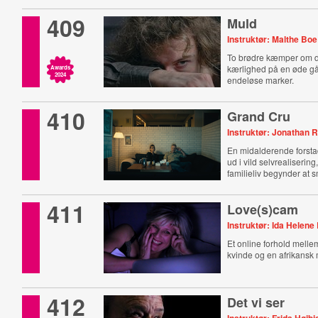
409
Muld
Instruktør: Malthe Boe
To brødre kæmper om 
kærlighed på en øde gå
Awards
2024
endeløse marker.
410
Grand Cru
Instruktør: Jonathan 
En midalderende forsta
ud i vild selvrealiserin
familieliv begynder at 
411
Love(s)cam
Instruktør: Ida Helene
Et online forhold mell
kvinde og en afrikansk
412
Det vi ser