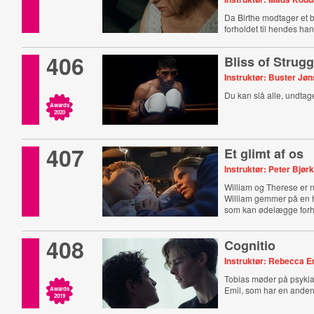
Da Birthe modtager et 
forholdet til hendes ha
406
Bliss of Strugg
Instruktør: Buster Jø
Du kan slå alle, undtage
Awards
2020
407
Et glimt af os
Instruktør: Peter Bjø
William og Therese er 
William gemmer på en
som kan ødelægge forh
408
Cognitio
Instruktør: Rebecca 
Tobias møder på psykiat
Emil, som har en anden ti
Awards
2019