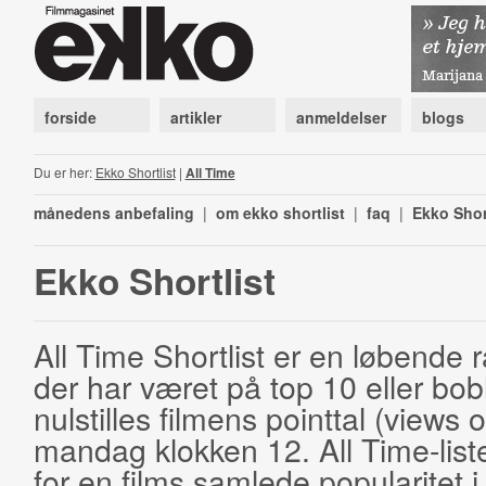
forside
artikler
anmeldelser
blogs
Du er her:
Ekko Shortlist
|
All Time
månedens anbefaling
|
om ekko shortlist
|
faq
|
Ekko Shor
Ekko Shortlist
All Time Shortlist er en løbende ra
der har været på top 10 eller bobl
nulstilles filmens pointtal (views 
mandag klokken 12. All Time-list
for en films samlede popularitet i 