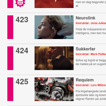
men en dag begynder pr
Vinder
2024
af.
423
Neurolink
Instruktør: Jens-Juliu
Frida får indopereret en
intelligens, men kan hu
424
Sukkerfar
Instruktør: Mark Pall
Sofus og Ingrid er be
de mødes på en sugard
425
Requiem
Instruktør: Lars Mikke
Fra krigshærgede lands
spirituelle stier og kos
vågner Rankin på Jord
virkeligt?