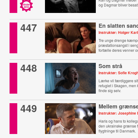
og Dagmar bliver besat 
Vinder
2019
447
En slatten sa
Instruktør: Holger Ka
Tre unge drenge kæmp
præstationsangst i seng
fortælle deres venner o
448
Som strå
Instruktør: Sofie Krog
Lærke vil færdiggøre s
refugiet i Skagen, men
finde sig selv.
449
Mellem græns
Instruktør: Josephine 
Haris og hans to kolleg
den ukrainske grænse fo
flygtninge til Danmark.