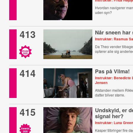
Instruktør: Frida Højb
Hvordan navigerer man
uden syn?
413
Når sneen har 
Instruktør: Rasmus S
Da Theo vender tilbage 
opfører alle sig anderl
Vinder
2025
414
Pas på Vilma!
Instruktør: Benedicte
Jensen
Afstanden mellem Rikk
datter bliver større.
415
Undskyld, er de
signal her?
Instruktør: Luna Gree
Awards
Kasper tilbringer fire d
2020