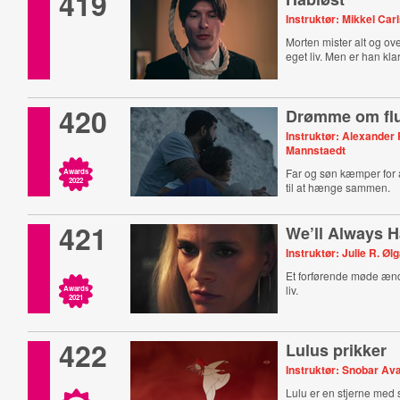
419
Instruktør: Mikkel Car
Morten mister alt og ove
eget liv. Men er han klar
420
Drømme om fl
Instruktør: Alexander
Mannstaedt
Far og søn kæmper for at
Awards
2022
til at hænge sammen.
421
We’ll Always H
Instruktør: Julie R. Øl
Et forførende møde æn
liv.
Awards
2021
422
Lulus prikker
Instruktør: Snobar Av
Lulu er en stjerne med s