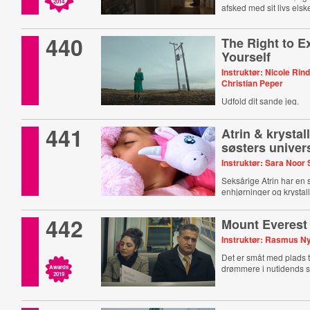
2014
afsked med sit livs elsk
440
The Right to E
Yourself
Instruktør: Nicole Rind
Christian Peper
Udfold dit sande jeg.
441
Atrin & krystal
søsters univer
Instruktør: Sara Noor
Seksårige Atrin har en s
enhjørninger og krystall
442
Mount Everest
Instruktør: Rasmus N
Det er småt med plads t
drømmere i nutidends 
Awards
2019