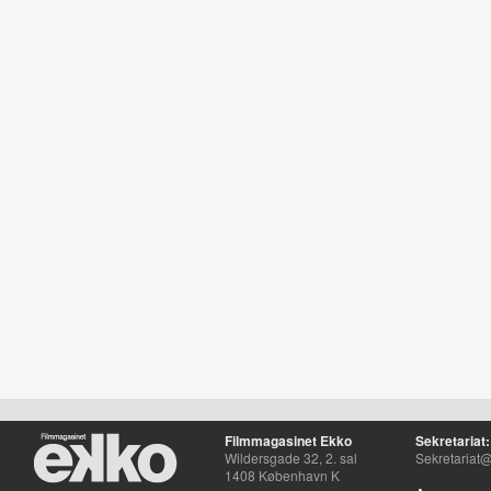
Filmmagasinet Ekko
Sekretariat:
Wildersgade 32, 2. sal
Sekretariat@
1408 København K