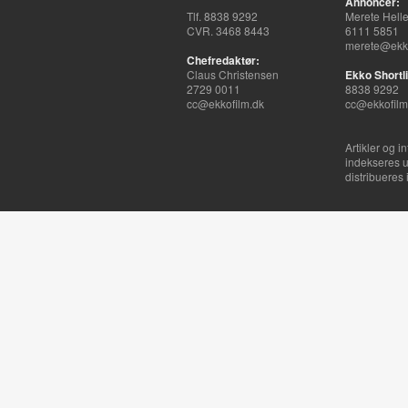
Annoncer:
Tlf. 8838 9292
Merete Hell
CVR. 3468 8443
6111 5851
merete@ekko
Chefredaktør:
Claus Christensen
Ekko Shortli
2729 0011
8838 9292
cc@ekkofilm.dk
cc@ekkofilm
Artikler og i
indekseres u
distribueres