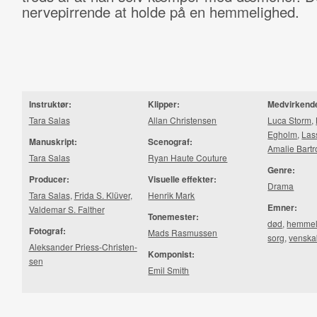
nervepirrende at holde på en hemmelighed.
Instruktør:
Klipper:
Medvirkend
Tara Salas
Allan Christensen
Luca Storm
,
Egholm
,
Las
Manuskript:
Scenograf:
Amalie Bartro
Tara Salas
Ryan Haute Couture
Genre:
Producer:
Visuelle effekter:
Drama
Tara Salas
,
Frida S. Klüver
,
Henrik Mark
Emner:
Valdemar S. Falther
Tonemester:
død
,
hemmel
Fotograf:
Mads Rasmussen
sorg
,
venska
Aleksander Pri­ess-​Chri­sten­
Komponist:
sen
Emil Smith