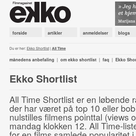
forside
artikler
anmeldelser
blogs
Du er her:
Ekko Shortlist
|
All Time
månedens anbefaling
|
om ekko shortlist
|
faq
|
Ekko Shor
Ekko Shortlist
All Time Shortlist er en løbende ra
der har været på top 10 eller bobl
nulstilles filmens pointtal (views 
mandag klokken 12. All Time-list
for en films samlede popularitet i 