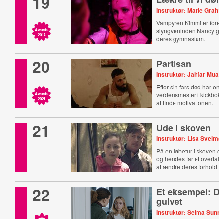
19
Instruktør: Marie Gra
Vampyren Kimmi er forel
slyngveninden Nancy 
Awards
2014
deres gymnasium.
20
Partisan
Instruktør: Jahfar Mua
Efter sin fars død har en
verdensmester i kickbo
Awards
2021
at finde motivationen.
21
Ude i skoven
Instruktør: Lisa Svel
På en løbetur i skoven
og hendes far et overfa
at ændre deres forhold r
22
Et eksempel: 
gulvet
Instruktør: Selma Sun