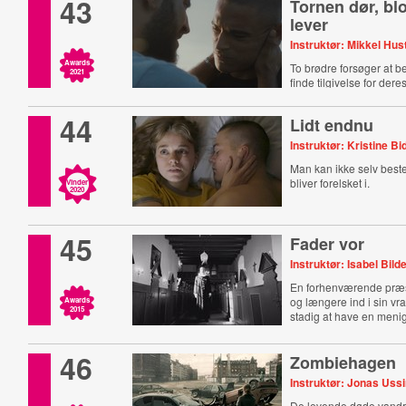
43
Tornen dør, b
lever
Instruktør: Mikkel Hu
Awards
To brødre forsøger at 
2021
finde tilgivelse for deres
44
Lidt endnu
Instruktør: Kristine Bi
Man kan ikke selv be
bliver forelsket i.
Vinder
2020
45
Fader vor
Instruktør: Isabel Bild
En forhenværende præs
og længere ind i sin vr
Awards
2015
stadig at have en meni
46
Zombiehagen
Instruktør: Jonas Uss
De levende døde vandr