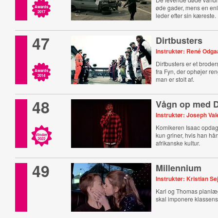
øde gader, mens en en
Awards
2017
leder efter sin kæreste.
47
Dirtbusters
Instruktør: René Odga
Dirtbusters er et broder
fra Fyn, der ophøjer ren
Awards
2014
man er stolt af.
48
Vågn op med 
Instruktør: Joseph Val
Komikeren Isaac opdage
kun griner, hvis han hån
Vinder
2022
afrikanske kultur.
49
Millennium
Instruktør: Kristian S
Karl og Thomas planlæg
skal imponere klassen