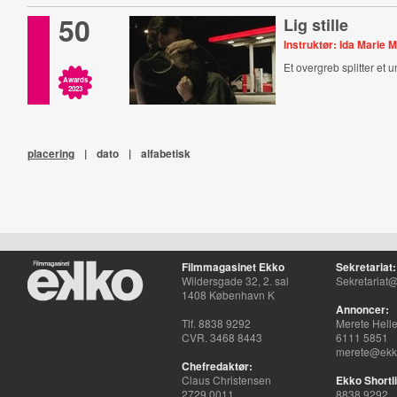
50
Lig stille
Instruktør: Ida Marie
Et overgreb splitter et
Awards
2023
placering
|
dato
|
alfabetisk
Filmmagasinet Ekko
Sekretariat:
Wildersgade 32, 2. sal
Sekretariat@
1408 København K
Annoncer:
Tlf. 8838 9292
Merete Hell
CVR. 3468 8443
6111 5851
merete@ekko
Chefredaktør:
Claus Christensen
Ekko Shortli
2729 0011
8838 9292