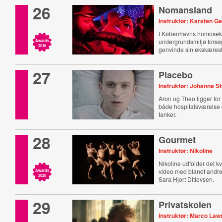
26
Nomansland
Instruktør: Karsten G
I Københavns homosek
undergrundsmiljø forsøg
Awards
2016
genvinde sin ekskærest
27
Placebo
Instruktør: Johanna S
Aron og Theo ligger fo
både hospitalsværelse 
tanker.
28
Gourmet
Instruktør: Nikoline
Nikoline udfolder det k
video med blandt andre
Awards
2020
Sara Hjort Ditlevsen.
29
Privatskolen
Instruktør: Marco La