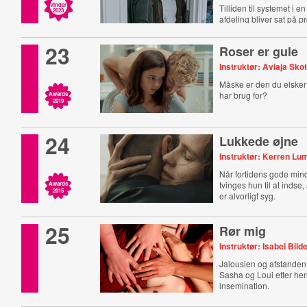
Vinder
Tilliden til systemet i e
2023
afdeling bliver sat på p
23
Roser er gule
Instruktør: Aviaja Sko
Måske er den du elsker 
har brug for?
Awards
2019
24
Lukkede øjne
Instruktør: Kerren Lu
Når fortidens gode mind
tvinges hun til at inds
Awards
2015
er alvorligt syg.
25
Rør mig
Instruktør: Isabel Bild
Jalousien og afstande
Sasha og Loui efter he
insemination.