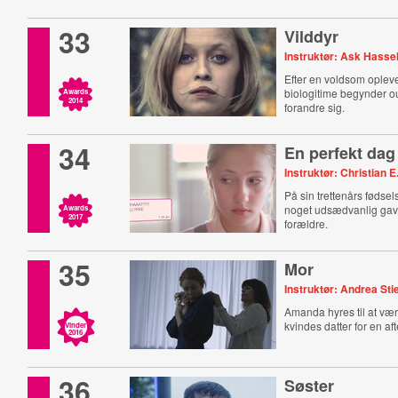
33
Vilddyr
Instruktør: Ask Hasse
Efter en voldsom opleve
biologitime begynder o
Awards
2014
forandre sig.
34
En perfekt dag
Instruktør: Christian E
På sin trettenårs føds
noget udsædvanlig gav
Awards
2017
forældre.
35
Mor
Instruktør: Andrea Sti
Amanda hyres til at væ
kvindes datter for en af
Vinder
2016
36
Søster