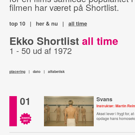
filmen har været på Shortlist.
top 10
|
her & nu
|
all time
Ekko Shortlist
all time
1 - 50 ud af 1972
placering
|
dato
|
alfabetisk
01
Svans
Instruktør: Martin Rei
Aksel lever i frygt for,
opdage hans homoseksu
Awards
2017