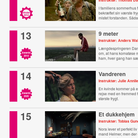
Instruktør: Thomas D
I familiens sommerhus
bekræftet sin værste fry
Vinder
2014
mistet forstanden. Sådan
13
9 meter
Instruktør: Anders Wa
Længdespringeren Dani
om, at hans komatøse 
Awards
2014
ham, hver gang han sæt
14
Vandreren
Instruktør: Julie Annli
En kvinde kommer på e
rejse med en fremmed f
Awards
2020
største frygt.
15
Et dukkehjem
Instruktør: Tobias Gu
Nora lever et perfekt li
mand Helmer, men der e