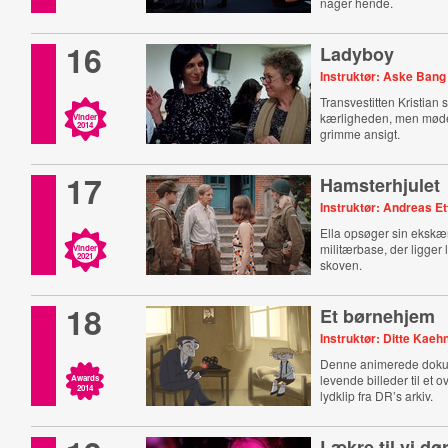
nager hende.
16
Ladyboy
Instruktør: Aske Bang
Transvestitten Kristian 
kærligheden, men mød
Vinder
2014
grimme ansigt.
17
Hamsterhjulet
Instruktør: Andreas Et
Ella opsøger sin ekskæ
militærbase, der ligger 
Vinder
2021
skoven.
18
Et børnehjem
Instruktør: Ditte Kae
Denne animerede doku
levende billeder til et 
Awards
2014
lydklip fra DR’s arkiv.
Lækre til vi dø