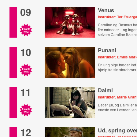
09
Venus
Instruktør: Tor Fruerg
Caroline og Rasmus har 
fire måneder – og tager
Awards
2014
selvom Caroline ikke har
10
Punani
Instruktør: Emilie Mar
En ung pige træder ind
hjælp fra sin storebrors
Awards
2015
11
Daimi
Instruktør: Marie Gra
Det er jul, og Daimi er
eneste ven i verden: en
Awards
2014
12
Ud, spring over