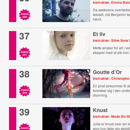
Instruktør: Emma Bal
Da søsterens overfalds
løsladt, må Benjamin t
Awards
2023
hånd.
37
Et liv
Instruktør: Stine Ilona 
Mette ønsker for alt i ve
stopper med at slå mor.
Awards
2017
38
Goutte d’Or
Instruktør: Christoph
En pirat ankommer til d
forelsker sig i den und
Awards
2014
dronning.
39
Knust
Instruktør: Mads Bo N
Julie er knust over sin
som hun føler sig skyldi
Awards