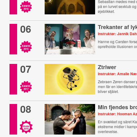
Sebastian mødes med 
på en lurvet sexklub og 
Awards
2016
øjeblikket.
06
Trekanter af ly
Instruktør: Jannik Da
Hanne og Carsten forsøg
opretholde illusionen om 
Awards
2015
07
Ztriwer
Instruktør: Amalie Næ
Zebraen Zøren danser 
men får en identitetskri
Awards
2017
bliver stjålet.
08
Min fjendes br
Instruktør: Hooman A
En svækket og såret Kar
ekstreme midler i kamp
Vinder
2018
overlevelse.