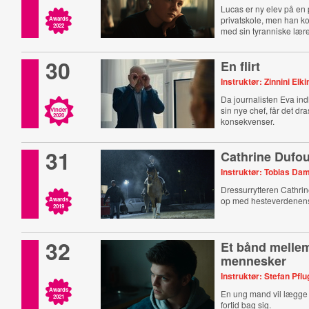
Lucas er ny elev på en 
privatskole, men han 
Awards
2022
med sin tyranniske lære
30
En flirt
Instruktør: Zinnini Elk
Da journalisten Eva ind
sin nye chef, får det dra
Vinder
2020
konsekvenser.
31
Cathrine Dufou
Instruktør: Tobias Da
Dressurrytteren Cathrin
op med hesteverdenens
Awards
2019
32
Et bånd melle
mennesker
Instruktør: Stefan Pflu
Awards
En ung mand vil lægge 
2021
fortid bag sig.