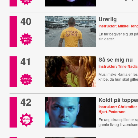
2016
40
Urørlig
Instruktør: Mikkel Te
En far begiver sig ud på
sin datter.
Awards
2022
41
Så se mig nu
Instruktør: Trine Nadia
Muslimske Rania er les
knibe, da hun skal gifte
Awards
2016
42
Koldt på toppe
Instruktør: Christoffer
Hjort-Pedersen
En ung skuespiller er sp
Vinder
2017
gamle liv og tilværelsen