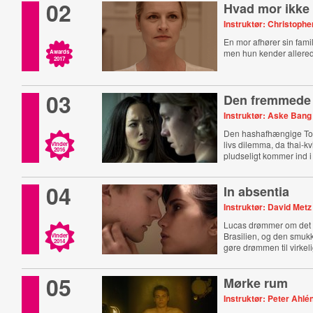
02
Hvad mor ikke
Instruktør: Christophe
En mor afhører sin fami
men hun kender allere
Awards
2017
03
Den fremmede
Instruktør: Aske Bang
Den hashafhængige To
livs dilemma, da thai-k
Vinder
2016
pludseligt kommer ind i 
04
In absentia
Instruktør: David Metz
Lucas drømmer om det s
Brasilien, og den smuk
Vinder
2014
gøre drømmen til virkel
05
Mørke rum
Instruktør: Peter Ahl