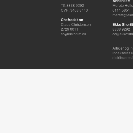
Annoncer:
Tlf. 8838 9292
Merete Hell
CVR. 3468 8443
6111 5851
merete@ekko
Chefredaktør:
Claus Christensen
Ekko Shortli
2729 0011
8838 9292
cc@ekkofilm.dk
cc@ekkofilm
Artikler og i
indekseres u
distribueres