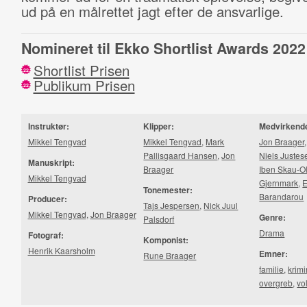
ud på en målrettet jagt efter de ansvarlige.
Nomineret til Ekko Shortlist Awards 2022
Shortlist Prisen
22
Publikum Prisen
22
Instruktør:
Klipper:
Medvirkend
Mikkel Tengvad
Mikkel Tengvad
,
Mark
Jon Braager
Pallisgaard Hansen
,
Jon
Niels Justes
Manuskript:
Braager
Iben Skau-O
Mikkel Tengvad
Gjernmark
,
Tonemester:
Barandarou
Producer:
Tajs Jespersen
,
Nick Juul
Mikkel Tengvad
,
Jon Braager
Genre:
Palsdorf
Drama
Fotograf:
Komponist:
Henrik Kaarsholm
Emner:
Rune Braager
familie
,
krimi
overgreb
,
vo