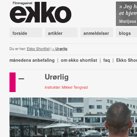
forside
artikler
anmeldelser
blogs
Du er her:
Ekko Shortlist
|
– Urørlig
månedens anbefaling
|
om ekko shortlist
|
faq
|
Ekko Shor
–
Urørlig
Instruktør: Mikkel Tengvad