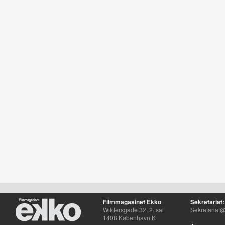
Filmmagasinet Ekko
Sekretariat:
Wildersgade 32, 2. sal
Sekretariat@
1408 København K