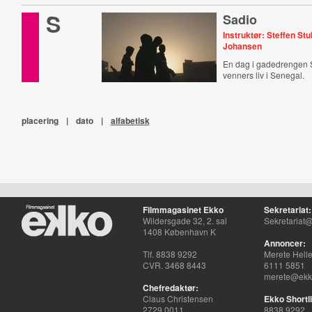
S
Sadio
Instruktør: Steffen St
Johansen
En dag i gadedrengen 
venners liv i Senegal.
placering
|
dato
|
alfabetisk
Filmmagasinet Ekko
Sekretariat:
Wildersgade 32, 2. sal
Sekretariat@
1408 København K
Annoncer:
Tlf. 8838 9292
Merete Hell
CVR. 3468 8443
6111 5851
merete@ekko
Chefredaktør:
Claus Christensen
Ekko Shortli
2729 0011
8838 9292