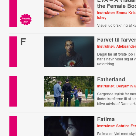
the Female Bo
Instruktør: Emma Kris
Ishøy
Awards
2024
Visuel udforskning af 
F
Farvel til farve
Instruktør: Aleksand
Dagal får sit første job 
hans navn viser sig at 
udfordring.
Fatherland
Instruktør: Benjamin 
Sørgende syrisk far me
finder kræfterne til at 
blive udvist af Danmark
Fatima
Instruktør: Sabrina F
Fatima er fyldt med sk