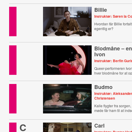
Billie
Instruktør: Søren la C
Hvordan får Billie fortal
egentlig er?
Blodmåne – en
Ivon
Instruktør: Berfin Guri
Queer-performeren Ivo
hver blodmåne for at o
Budmo
Instruktør: Aleksander
Christensen
Kalle flygter fra sorgen,
møde får ham til at ind
C
Carl