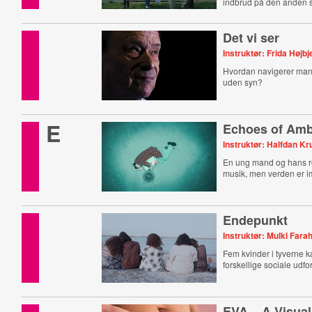
indbrud på den anden s
Det vi ser
Instruktør: Frida Højb
Hvordan navigerer man
uden syn?
E
Echoes of Amb
Instruktør: Halfdan K
En ung mand og hans rot
musik, men verden er 
Endepunkt
Instruktør: Mulki Fara
Fem kvinder i tyverne
forskellige sociale udfo
EVA – A Visua