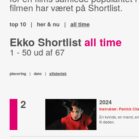
filmen har været på Shortlist.
top 10
|
her & nu
|
all time
Ekko Shortlist
all time
1 - 50 ud af 67
placering
|
dato
|
alfabetisk
2
2024
Instruktør: Patrick Ch
En kvinde, en mand, en
til døden.