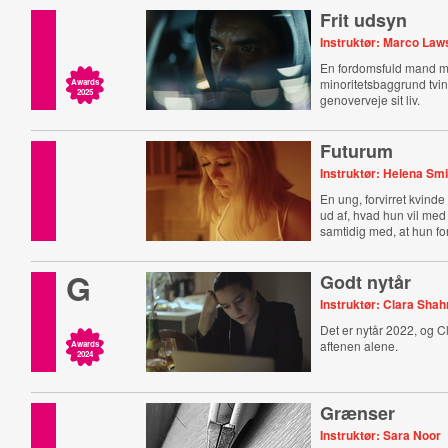
Frit udsyn
Instruktør: Marco La
En fordomsfuld mand 
minoritetsbaggrund tving
Awards
2025
genoverveje sit liv.
Futurum
Instruktør: Helena Smi
En ung, forvirret kvinde
ud af, hvad hun vil med 
samtidig med, at hun for
G
Godt nytår
Instruktør: Clara Sha
Det er nytår 2022, og Cl
aftenen alene.
Awards
2024
Grænser
Instruktør: Sara Noor