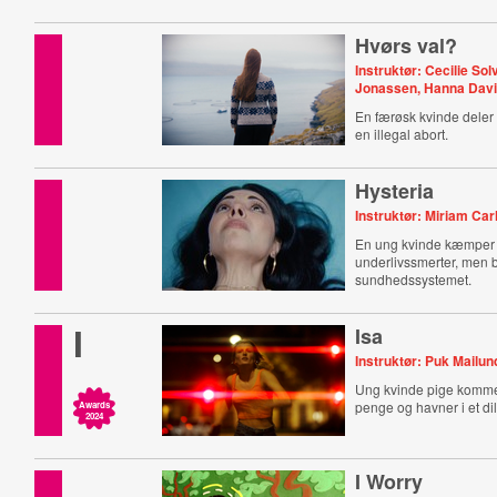
med at passe ind i nut
Hvørs val?
Instruktør: Cecilie Sol
Jonassen, Hanna Dav
En færøsk kvinde deler 
en illegal abort.
Hysteria
Instruktør: Miriam Car
En ung kvinde kæmper
underlivssmerter, men bl
sundhedssystemet.
I
Isa
Instruktør: Puk Mailun
Ung kvinde pige kommer
penge og havner i et d
Awards
2024
I Worry