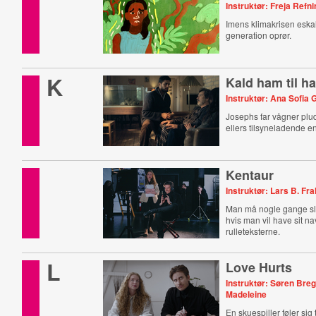
Instruktør: Freja Ref
Imens klimakrisen eska
generation oprør.
K
Kald ham til h
Instruktør: Ana Sofia
Josephs far vågner plud
ellers tilsyneladende 
Kentaur
Instruktør: Lars B. Fr
Man må nogle gange slu
hvis man vil have sit na
rulleteksterne.
L
Love Hurts
Instruktør: Søren Bre
Madeleine
En skuespiller føler sig 