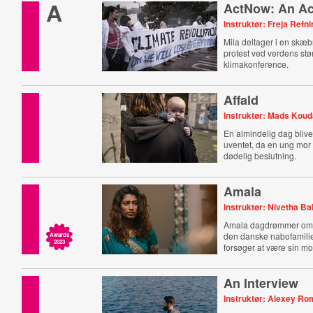
A
ActNow: An Act
Instruktør: Freja Ref
Mila deltager i en skæ
protest ved verdens stø
klimakonference.
Affald
Instruktør: Mads Koud
En almindelig dag bliver
uventet, da en ung mor 
dødelig beslutning.
Amala
Instruktør: Nivetha 
Amala dagdrømmer om a
den danske nabofamili
Awards
2023
forsøger at være sin mo
An Interview
Instruktør: Alexey R