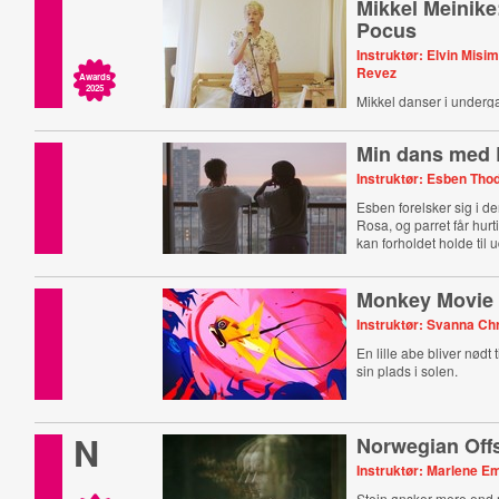
Mikkel Meinik
Pocus
Instruktør: Elvin Misi
Revez
Awards
2025
Mikkel danser i underg
Min dans med
Instruktør: Esben Tho
Esben forelsker sig i 
Rosa, og parret får hurt
kan forholdet holde til
Monkey Movie
Instruktør: Svanna Ch
En lille abe bliver nødt 
sin plads i solen.
N
Norwegian Off
Instruktør: Marlene Em
Stein ønsker mere end 