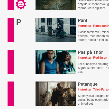
opfylde sit menneskelig
Vinder
2023
reproducere sig selv.
P
Pant
Instruktør: Ramadan 
Flaskesamleren Emir er
epilepsi, men har en dr
forenet med sin familie.
Pas på Thor
Instruktør: Rod Ibsen
For at beskytte sin dra
Sigurd konfronterer Thor
par.
Petanque
Instruktør: Taleb Fart
Sammy skal designe e
socialt belastet områd
er imod det.