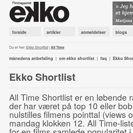
forside
artikler
anmeldelser
blogs
Du er her:
Ekko Shortlist
|
All Time
månedens anbefaling
|
om ekko shortlist
|
faq
|
Ekko Shor
Ekko Shortlist
All Time Shortlist er en løbende ra
der har været på top 10 eller bobl
nulstilles filmens pointtal (views 
mandag klokken 12. All Time-list
for en films samlede popularitet i 