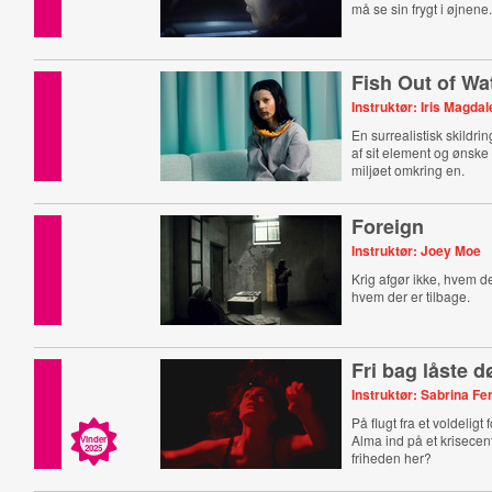
må se sin frygt i øjnene
Fish Out of Wa
Instruktør: Iris Magda
En surrealistisk skildri
af sit element og ønske 
miljøet omkring en.
Foreign
Instruktør: Joey Moe
Krig afgør ikke, hvem de
hvem der er tilbage.
Fri bag låste d
Instruktør: Sabrina F
På flugt fra et voldeligt
Alma ind på et krisecen
Vinder
2025
friheden her?