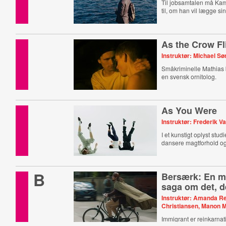
Til jobsamtalen må Kamr
til, om han vil lægge sin 
As the Crow Fl
Instruktør: Michael S
Småkriminelle Mathias b
en svensk ornitolog.
As You Were
Instruktør: Frederik Va
I et kunstigt oplyst stud
dansere magtforhold og 
B
Bersærk: En 
saga om det, d
Instruktør: Amanda Re
Christiansen, Manon M
Immigrant er reinkarnat