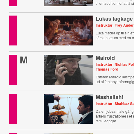
til en audition for at få
Lukas lagkage
Instruktør: Frey Ande
Luka møder op til sin ef
tiårsjubilæum med en m
M
Mairold
Instruktør: Nichlas Poll
Thomas Ford
Esteren Mairold kæmpe
ud af fentanyl-afhængi
Mashallah!
Instruktør: Shahbaz S
Da en jobsamtale går ga
årtiers frustrationer i et
familieopgør.