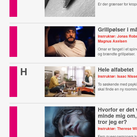
Er der grænser for kro
Grillpølser i 
Instruktør: Jonas Rob
Magnus Axelsen
Omar er fanget i et spi
og brændte grillpølser.
H
Hele alfabetet
Instruktør: Isaac Niss
To søskende med psyki
skal finde en ny roomm
Hvorfor er det v
minde mig om,
tror jeg er?
Instruktør: Therese Wi
Fem queer-personers ko