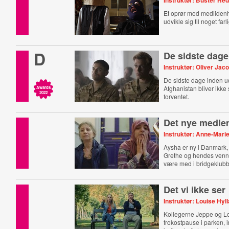
Instruktør: Buster He
Et oprør mod medlidenh
udvikle sig til noget farli
D
De sidste dage
Instruktør: Oliver Jac
De sidste dage inden u
Afghanistan bliver ikke 
Awards
2022
forventet.
Det nye medl
Instruktør: Anne-Mari
Aysha er ny i Danmark,
Grethe og hendes venne
være med i bridgeklub
Det vi ikke ser
Instruktør: Louise Hyl
Kollegerne Jeppe og L
frokostpause i parken, i