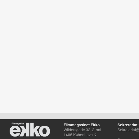
Filmmagasinet Ekko
Sekretariat:
Wildersgade 32, 2. sal
Sekretariat@
1408 København K