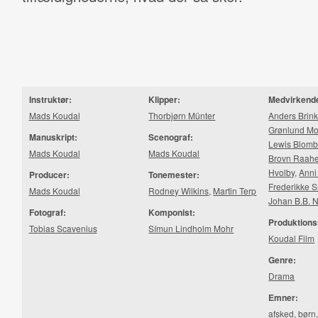
Instruktør:
Klipper:
Medvirkend
Mads Koudal
Thorbjørn Münter
Anders Brin
Grønlund M
Manuskript:
Scenograf:
Lewis Blomb
Mads Koudal
Mads Koudal
Brovn Raah
Hvolby
,
Anni
Producer:
Tonemester:
Frederikke 
Mads Koudal
Rodney Wilkins
,
Martin Terp
Johan B.B. N
Fotograf:
Komponist:
Produktions
Tobias Scavenius
Símun Lindholm Mohr
Koudal Film
Genre:
Drama
Emner:
afsked
,
børn