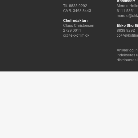
Annoncer:
Tlf. 8838 9292
Merete Hell
CVR. 3468 8443
6111 5851
merete@ekko
Chefredaktør:
Claus Christensen
Ekko Shortli
2729 0011
8838 9292
cc@ekkofilm.dk
cc@ekkofilm
Artikler og i
indekseres u
distribueres