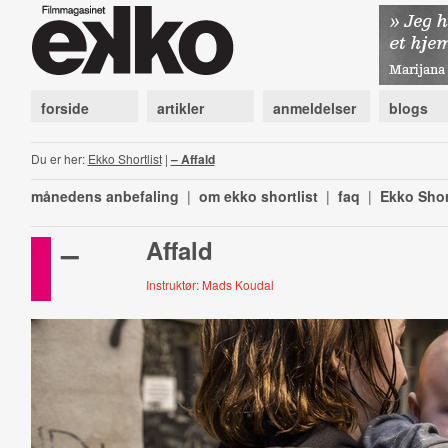
forside
artikler
anmeldelser
blogs
Du er her:
Ekko Shortlist
|
– Affald
månedens anbefaling
|
om ekko shortlist
|
faq
|
Ekko Shor
–
Affald
Instruktør: Mads Koudal