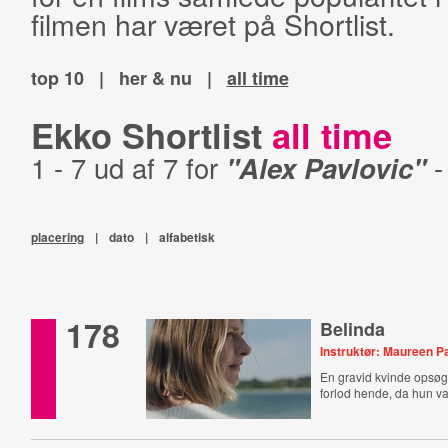
filmen har været på Shortlist.
top 10
|
her & nu
|
all time
Ekko Shortlist
all time
1 - 7 ud af 7 for
"Alex Pavlovic"
placering
|
dato
|
alfabetisk
178
Belinda
Instruktør: Maureen 
En gravid kvinde opsøge
forlod hende, da hun va