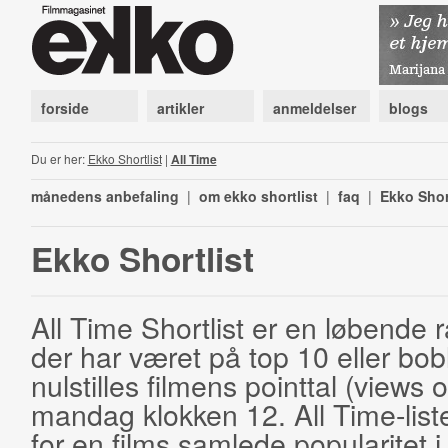
forside
artikler
anmeldelser
blogs
Du er her:
Ekko Shortlist
|
All Time
månedens anbefaling
|
om ekko shortlist
|
faq
|
Ekko Shor
Ekko Shortlist
All Time Shortlist er en løbende ra
der har været på top 10 eller bobl
nulstilles filmens pointtal (views 
mandag klokken 12. All Time-list
for en films samlede popularitet i 