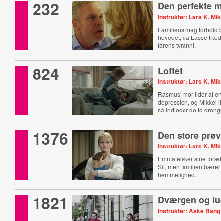
232
Den perfekte 
Instruktør: Lars K. Mi
Familiens magtforhold b
hovedet, da Lasse træde
farens tyranni.
824
Loftet
Instruktør: Lars K. Mi
Rasmus’ mor lider af e
depression, og Mikkel 
så indleder de to dreng
1376
Den store prø
Instruktør: Lars K. Mi
Emma elsker sine foræ
Sif, men familien bærer
hemmelighed.
1821
Dværgen og lu
Instruktør: Aske Bang