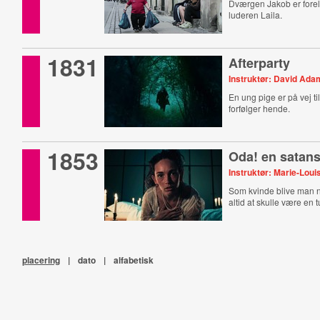
Dværgen Jakob er forels
luderen Laila.
1831
Afterparty
Instruktør: David Ada
En ung pige er på vej ti
forfølger hende.
1853
Oda! en satans
Instruktør: Marie-Loui
Som kvinde blive man n
altid at skulle være en 
placering
|
dato
|
alfabetisk