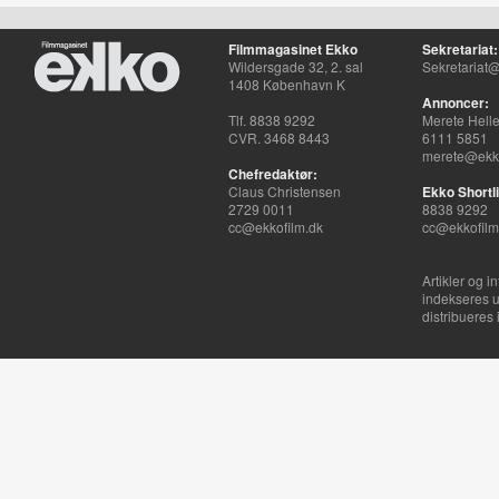
Filmmagasinet Ekko
Sekretariat:
Wildersgade 32, 2. sal
Sekretariat@
1408 København K
Annoncer:
Tlf. 8838 9292
Merete Hell
CVR. 3468 8443
6111 5851
merete@ekko
Chefredaktør:
Claus Christensen
Ekko Shortli
2729 0011
8838 9292
cc@ekkofilm.dk
cc@ekkofilm
Artikler og i
indekseres u
distribueres