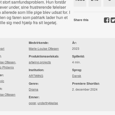
et stort samfundsproblem. Hun forstår
ever under, sine frustrerende følelser
allerede som lille pige blev udsat for. I
en og faren som patriark lader hun et
Share this
le sig med hjælp fra sit legetøj.
Medvirkende:
År:
vari
Marie-Louise Ottesen
2023
f:
Produktionsselskab:
Spilletid:
ise Ottesen
,
artwing.projects
4 min.
o Phöenix
Institution:
Sprog:
er:
ARTWING
Dansk
vic
Genre:
Premiere Shortlist:
t:
Drama
2. december 2024
ise Ottesen
Emner:
oprør
,
undertrykkelse