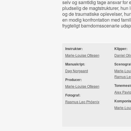
selv og samtidig tage ansvar for 
pludselig de magtstrukturer, hun l
og de traumatiske oplevelser, hun 
en modig konfrontation med famili
frygteligt barndomsscenarie udspil
Instruktør:
Klipper:
Marie-Louise Ottesen
Daniel Oli
Manuskript:
Scenogra
Dag Norgaard
Marie-Lou
Ramus Le
Producer:
Tonemest
Marie-Louise Ottesen
Alex Pavlo
Fotograf:
Komponis
Rasmus Leo Phöenix
Marie-Lou