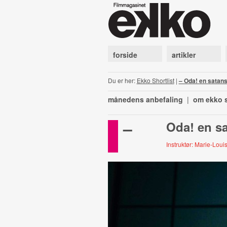
forside
artikler
Du er her:
Ekko Shortlist
|
– Oda! en satans
månedens anbefaling
|
om ekko s
–
Oda! en s
Instruktør: Marie-Loui