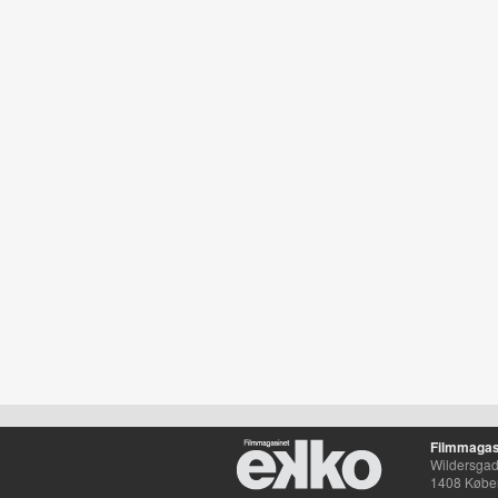
Filmmagas
Wildersgade
1408 Købe