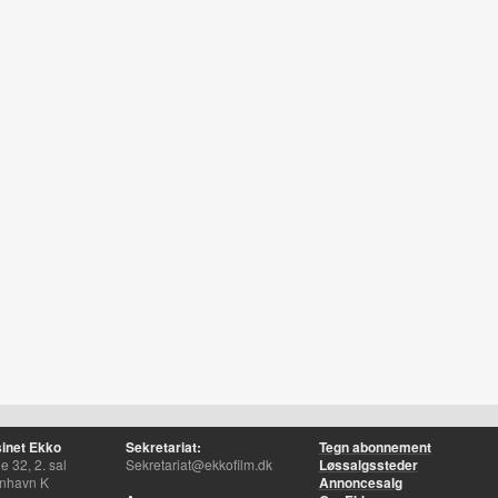
inet Ekko
Sekretariat:
Tegn abonnement
 32, 2. sal
Sekretariat@ekkofilm.dk
Løssalgssteder
nhavn K
Annoncesalg