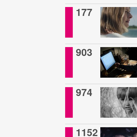
177
903
974
1152