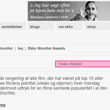
anmeldelser
blogs
om ekko
shop
hortlist
|
faq
|
Ekko Shortlist Awards
de rangering af alle film, der har været på top 10 eller
illes filmens pointtal (views og stjerner) hver mandag
 derimod udtryk for en films samlede popularitet i al den
hortlist.
ime