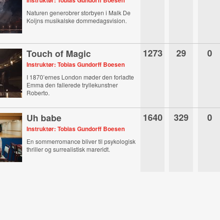
Instruktør: Tobias Gundorff Boesen
Naturen generobrer storbyen i Malk De
Koijns musikalske dommedagsvision.
1273
29
0
Touch of Magic
Instruktør: Tobias Gundorff Boesen
I 1870’ernes London møder den forladte
Emma den fallerede tryllekunstner
Roberto.
1640
329
0
Uh babe
Instruktør: Tobias Gundorff Boesen
En sommerromance bliver til psykologisk
thriller og surrealistisk mareridt.