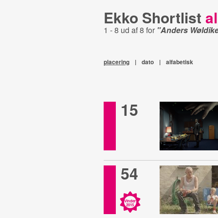
Ekko Shortlist
al
1 - 8 ud af 8 for
"Anders Wøldik
placering
|
dato
|
alfabetisk
15
54
Vinder
2015