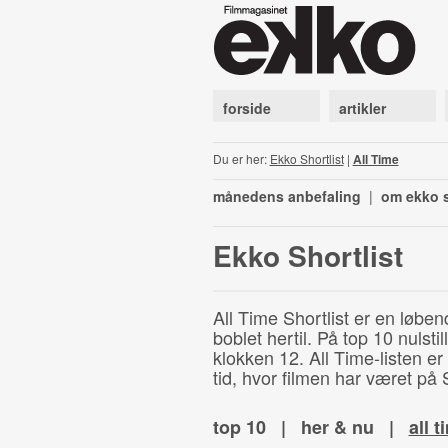
forside
artikler
Du er her:
Ekko Shortlist
|
All Time
månedens anbefaling
|
om ekko s
Ekko Shortlist
All Time Shortlist er en løben
boblet hertil. På top 10 nulst
klokken 12. All Time-listen er
tid, hvor filmen har været på S
top 10
|
her & nu
|
all t