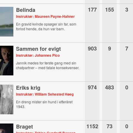
177
155
3
Belinda
Instruktør: Maureen Payne-Hahner
En gravid kvinde opsøger sin far, som
forlod hende, da hun var barn.
903
9
7
Sammen for evigt
Instruktør: Johannes Pico
Jannik mødes for første gang med sin
chatpartner – med fatale konsekvenser.
974
483
0
Eriks krig
Instruktør: William Sehested Høeg
En dreng mister sin hund i efteråret
1943.
1152
73
0
Braget