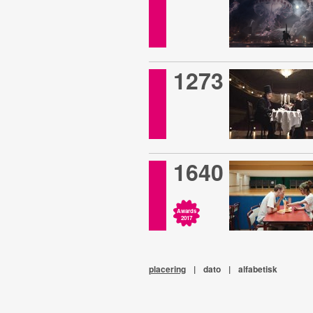
1273
1640
Awards
2017
placering
|
dato
|
alfabetisk