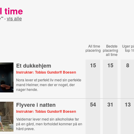
l time
e"
-
vis alle
All time
Bedste
Uger p
placering
placering
top 1
all time
15
15
8
Et dukkehjem
Instruktør: Tobias Gundorff Boesen
Nora lever et perfekt liv med sin perfekte
mand Helmer, men der er noget, der
nager hende.
54
31
13
Flyvere i natten
Instruktør: Tobias Gundorff Boesen
Valdemar lever med sin alkoholiske far
på en gård, men forholdet kommer på en
hård prøve.