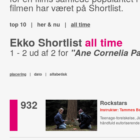
filmen har været på Shortlist.
top 10
|
her & nu
|
all time
Ekko Shortlist
all time
1 - 2 ud af 2 for
"Ane Cornelia P
placering
|
dato
|
alfabetisk
932
Rockstars
Instruktør: Tammes B
Teenage-forelskelse, J
håndfuld euforiserend