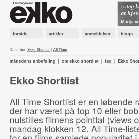
forside
artikler
anmeldelser
blogs
Du er her:
Ekko Shortlist
|
All Time
månedens anbefaling
|
om ekko shortlist
|
faq
|
Ekko Shor
Ekko Shortlist
All Time Shortlist er en løbende ra
der har været på top 10 eller bobl
nulstilles filmens pointtal (views 
mandag klokken 12. All Time-list
for en films samlede popularitet i 