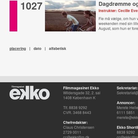
1027
Dagdrømme og
Instruktør: Cecilie Ev
Fie må vælge, om hun vi
weekenden med sin lill
August, som hun er forel
placering
|
dato
|
alfabetisk
Filmmagasinet Ekko
Sekretariat:
Wildersgade 32, 2. sal
Sekretariat@
1408 København K
Annoncer:
Tlf. 8838 9292
Merete Hell
CVR. 3468 8443
6111 5851
merete@ekko
Chefredaktør:
Claus Christensen
Ekko Shortli
2729 0011
8838 9292
cc@ekkofilm.dk
cc@ekkofilm