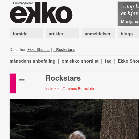
forside
artikler
anmeldelser
blogs
Du er her:
Ekko Shortlist
|
– Rockstars
månedens anbefaling
|
om ekko shortlist
|
faq
|
Ekko Shor
–
Rockstars
Instruktør: Tammes Bernstein