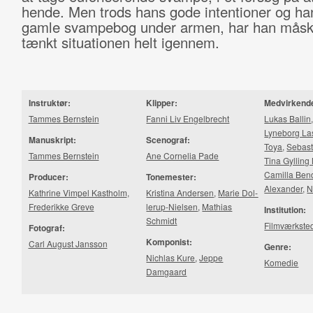
hende. Men trods hans gode intentioner og ha
gamle svampebog under armen, har han måsk
tænkt situationen helt igennem.
Instruktør:
Klipper:
Medvirkend
Tammes Bernstein
Fanni Liv Engelbrecht
Lukas Ballin
Lyneborg La
Manuskript:
Scenograf:
Toya
,
Sebast
Tammes Bernstein
Ane Cornelia Pade
Tina Gylling
Camilla Ben
Producer:
Tonemester:
Alexander
,
N
Kathrine Vimpel Kastholm
,
Kristina Andersen
,
Marie Dol­
Frederikke Greve
lerup-​Ni­el­sen
,
Mathias
Institution:
Schmidt
Filmværkste
Fotograf:
Komponist:
Carl August Jansson
Genre:
Nichlas Kure
,
Jeppe
Komedie
Damgaard