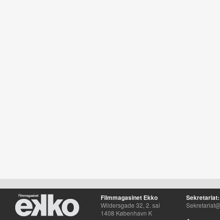
Filmmagasinet Ekko
Sekretariat:
Wildersgade 32, 2. sal
Sekretariat@
1408 København K