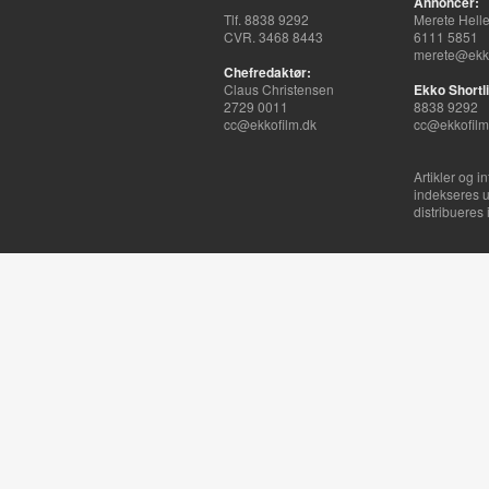
Annoncer:
Tlf. 8838 9292
Merete Hell
CVR. 3468 8443
6111 5851
merete@ekko
Chefredaktør:
Claus Christensen
Ekko Shortli
2729 0011
8838 9292
cc@ekkofilm.dk
cc@ekkofilm
Artikler og i
indekseres u
distribueres