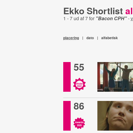
Ekko Shortlist
al
1 - 7 ud af 7 for
"Bacon CPH"
-
v
placering
|
dato
|
alfabetisk
55
Vinder
2022
86
Awards
2020