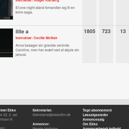
Instruktør: Holger Karberg
Et one-night-stand forvandler sig til en
krimi-saga.
1805
723
13
lille a
Instruktør: Cecilie McNair
Anna besøger sin gravide veninde
Caroline, men har svært ved at skjule sin
jalousi.
inet Ekko
Sekretariat:
Tegn abonnement
 32, 2. sal
Sekretariat@ekkofilm.dk
Løssalgssteder
nhavn K
Annoncesalg
Annoncer:
Om Ekko
292
Merete Hellerøe
Annoncørbetalt indhold