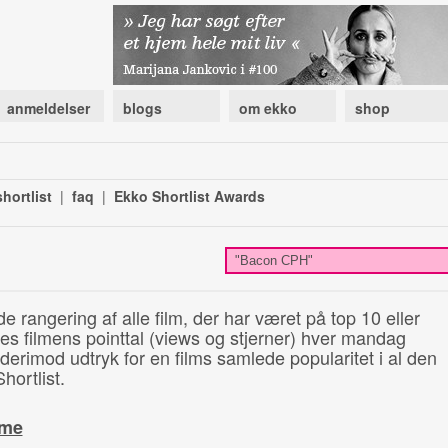
anmeldelser
blogs
om ekko
shop
hortlist
|
faq
|
Ekko Shortlist Awards
de rangering af alle film, der har været på top 10 eller
illes filmens pointtal (views og stjerner) hver mandag
 derimod udtryk for en films samlede popularitet i al den
hortlist.
ime