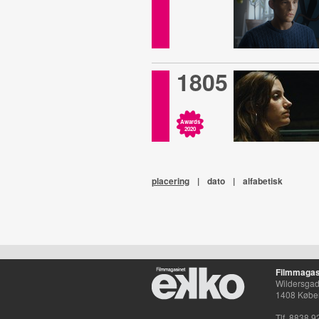
1805
Awards
2020
placering
|
dato
|
alfabetisk
Filmmagas
Wildersgade
1408 Købe
Tlf. 8838 9