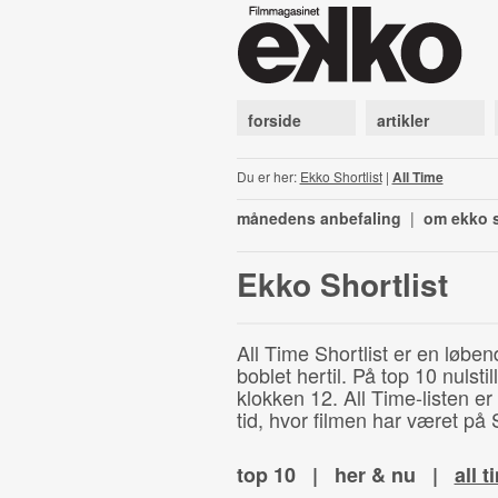
forside
artikler
Du er her:
Ekko Shortlist
|
All Time
månedens anbefaling
|
om ekko s
Ekko Shortlist
All Time Shortlist er en løben
boblet hertil. På top 10 nulst
klokken 12. All Time-listen er
tid, hvor filmen har været på S
top 10
|
her & nu
|
all t