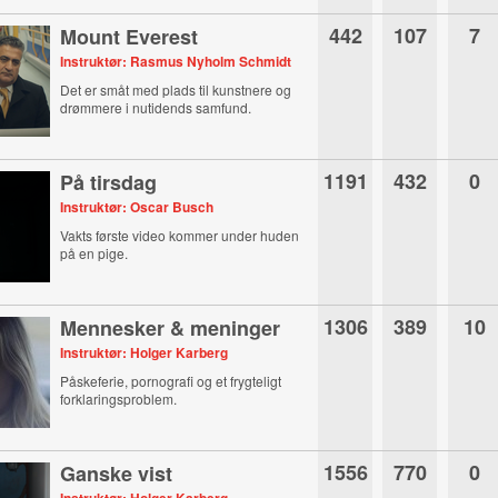
442
107
7
Mount Everest
Instruktør: Rasmus Nyholm Schmidt
Det er småt med plads til kunstnere og
drømmere i nutidends samfund.
1191
432
0
På tirsdag
Instruktør: Oscar Busch
Vakts første video kommer under huden
på en pige.
1306
389
10
Mennesker & meninger
Instruktør: Holger Karberg
Påskeferie, pornografi og et frygteligt
forklaringsproblem.
1556
770
0
Ganske vist