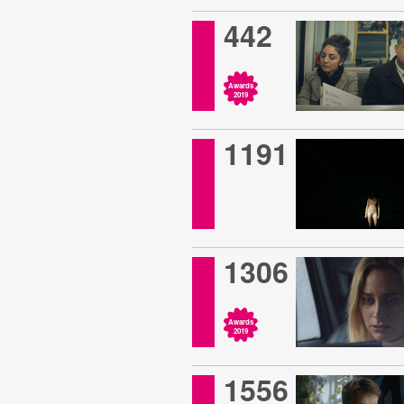
442
Awards
2019
1191
1306
Awards
2019
1556