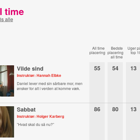
l time
is alle
All time
Bedste
Uger p
placering
placering
top 1
all time
55
54
13
Vilde sind
Instruktør: Hannah Elbke
Daniel lever med sin sårbare mor, men
ønsker for alt i verden at komme væk.
86
80
13
Sabbat
Instruktør: Holger Karberg
”Hvad skal du så nu?”