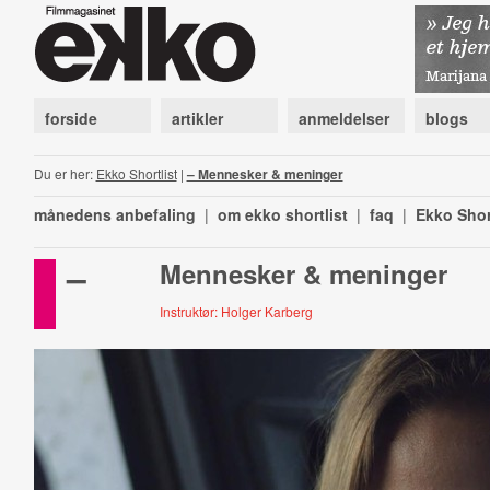
forside
artikler
anmeldelser
blogs
Du er her:
Ekko Shortlist
|
– Mennesker & meninger
månedens anbefaling
|
om ekko shortlist
|
faq
|
Ekko Shor
–
Mennesker & meninger
Instruktør: Holger Karberg