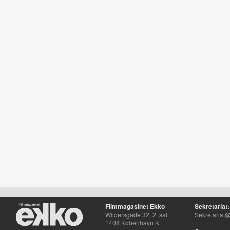
Filmmagasinet Ekko
Sekretariat:
Wildersgade 32, 2. sal
Sekretariat@
1408 København K