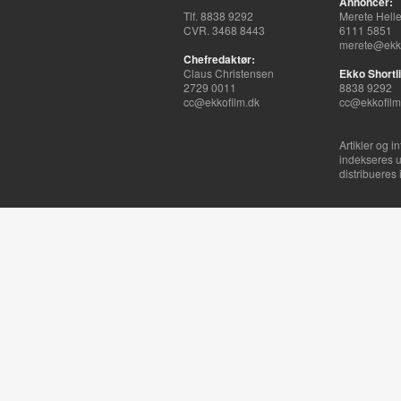
Annoncer:
Tlf. 8838 9292
Merete Hell
CVR. 3468 8443
6111 5851
merete@ekko
Chefredaktør:
Claus Christensen
Ekko Shortli
2729 0011
8838 9292
cc@ekkofilm.dk
cc@ekkofilm
Artikler og i
indekseres u
distribueres