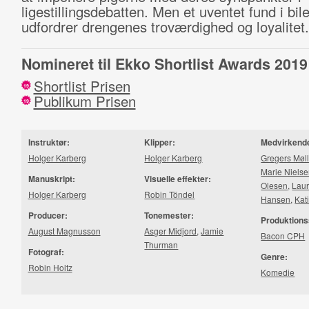
ligestillingsdebatten. Men et uventet fund i bil
udfordrer drengenes troværdighed og loyalitet.
Nomineret til Ekko Shortlist Awards 2019
Shortlist Prisen
19
Publikum Prisen
19
Instruktør:
Klipper:
Medvirkend
Holger Karberg
Holger Karberg
Gregers Møl
Marie Niels
Manuskript:
Visuelle effekter:
Olesen
,
Laur
Holger Karberg
Robin Töndel
Hansen
,
Kat
Producer:
Tonemester:
Produktions
August Magnusson
Asger Midjord
,
Jamie
Bacon CPH
Thurman
Fotograf:
Genre:
Robin Holtz
Komedie