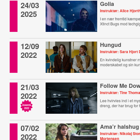
24/03
Golia
Instruktør: Alice Hjort
2025
I en nær fremtid kæmpe
Xtinct Bugs mod techgi
12/09
Hungud
Instruktør: Sara Hjort
2022
En kvindelig kunstner
moderskabet og sin kun
21/03
Follow Me Do
Instruktør: Tine Thom
2022
Lee hvirvles ind i et m
dreng, der har brug for 
Awards
2022
07/02
Ama’r halshug
Instruktør: Nikolaj St
2022
Mortensen