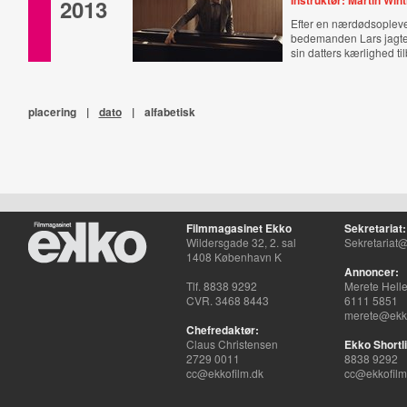
Instruktør: Martin Win
2013
Efter en nærdødsopleve
bedemanden Lars jagten
sin datters kærlighed ti
placering
|
dato
|
alfabetisk
Filmmagasinet Ekko
Sekretariat:
Wildersgade 32, 2. sal
Sekretariat@
1408 København K
Annoncer:
Tlf. 8838 9292
Merete Hell
CVR. 3468 8443
6111 5851
merete@ekko
Chefredaktør:
Claus Christensen
Ekko Shortli
2729 0011
8838 9292
cc@ekkofilm.dk
cc@ekkofilm