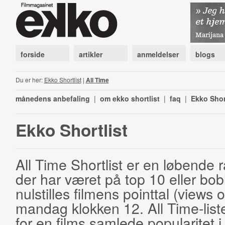
forside
artikler
anmeldelser
blogs
Du er her:
Ekko Shortlist
|
All Time
månedens anbefaling
|
om ekko shortlist
|
faq
|
Ekko Shor
Ekko Shortlist
All Time Shortlist er en løbende ra
der har været på top 10 eller bobl
nulstilles filmens pointtal (views 
mandag klokken 12. All Time-list
for en films samlede popularitet i 