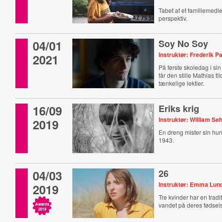
Tabet af et familiemedle
perspektiv.
04/01
Soy No Soy
Instruktør: Frederik P
2021
På første skoledag i sin
får den stille Mathias ti
tænkelige lektier.
16/09
Eriks krig
Instruktør: William S
2019
En dreng mister sin hund
1943.
04/03
26
Instruktør: Emma Lu
2019
Tre kvinder har en tradi
vandet på deres fødsel
Awards
2019