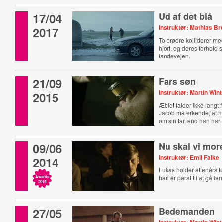
17/04
Ud af det blå
Instruktør: Mathias Br
2017
To brødre kolliderer m
hjort, og deres forhold 
landevejen.
21/09
Fars søn
Instruktør: Martin Win
2015
Æblet falder ikke langt
Jacob må erkende, at 
om sin far, end han har ly
09/06
Nu skal vi mor
Instruktør: Emil Falke
2014
Lukas holder attenårs 
han er parat til at gå lang
Awards
2015
27/05
Bedemanden