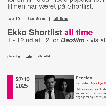
filmen har været på Shortlist.
top 10
|
her & nu
|
all time
Ekko Shortlist
all time
1 - 12 ud af 12 for
Beofilm
-
vis al
placering
|
dato
|
alfabetisk
27/10
Ecocide
Instruktør: Alice Hjort
2025
Reklamemanden Noah 
konfronteret med sin sø
engagerer sig i et miljø