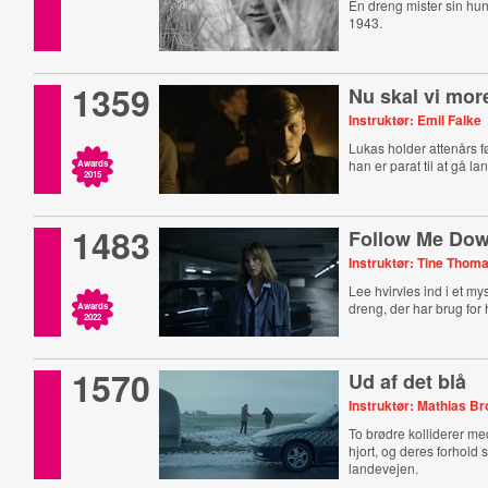
En dreng mister sin hund
1943.
1359
Nu skal vi mor
Instruktør: Emil Falke
Lukas holder attenårs 
han er parat til at gå lang
Awards
2015
1483
Follow Me Do
Instruktør: Tine Thom
Lee hvirvles ind i et m
dreng, der har brug for 
Awards
2022
1570
Ud af det blå
Instruktør: Mathias Br
To brødre kolliderer m
hjort, og deres forhold 
landevejen.