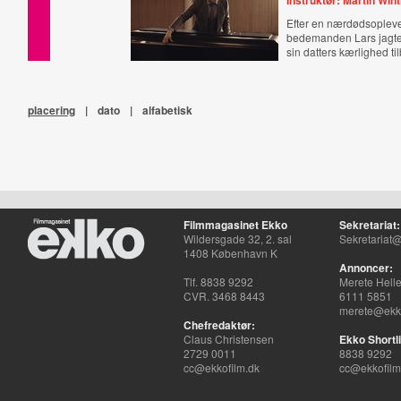
Instruktør: Martin Win
Efter en nærdødsopleve
bedemanden Lars jagten
sin datters kærlighed ti
placering
|
dato
|
alfabetisk
Filmmagasinet Ekko
Sekretariat:
Wildersgade 32, 2. sal
Sekretariat@
1408 København K
Annoncer:
Tlf. 8838 9292
Merete Hell
CVR. 3468 8443
6111 5851
merete@ekko
Chefredaktør:
Claus Christensen
Ekko Shortli
2729 0011
8838 9292
cc@ekkofilm.dk
cc@ekkofilm