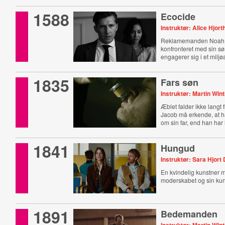
1588
Ecocide
Instruktør: Alice Hjort
Reklamemanden Noah 
konfronteret med sin sø
engagerer sig i et miljø
1835
Fars søn
Instruktør: Martin Win
Æblet falder ikke langt
Jacob må erkende, at 
om sin far, end han har ly
1841
Hungud
Instruktør: Sara Hjort
En kvindelig kunstner
moderskabet og sin kun
1891
Bedemanden