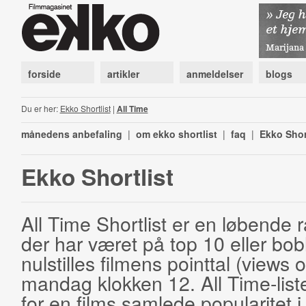
forside
artikler
anmeldelser
blogs
Du er her:
Ekko Shortlist
|
All Time
månedens anbefaling
|
om ekko shortlist
|
faq
|
Ekko Shor
Ekko Shortlist
All Time Shortlist er en løbende ra
der har været på top 10 eller bobl
nulstilles filmens pointtal (views 
mandag klokken 12. All Time-list
for en films samlede popularitet i 