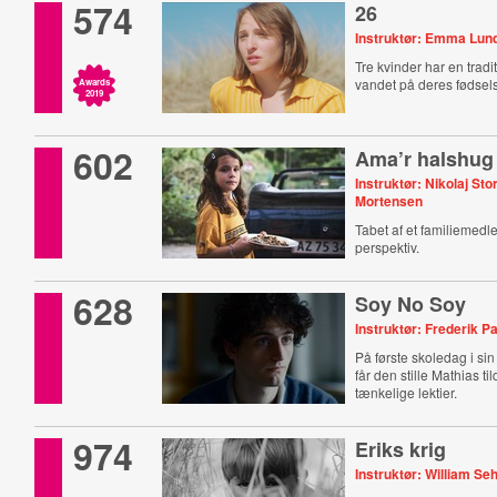
574
26
Instruktør: Emma Lu
Tre kvinder har en tradi
vandet på deres fødsel
Awards
2019
602
Ama’r halshug
Instruktør: Nikolaj St
Mortensen
Tabet af et familiemedle
perspektiv.
628
Soy No Soy
Instruktør: Frederik P
På første skoledag i sin
får den stille Mathias ti
tænkelige lektier.
974
Eriks krig
Instruktør: William S