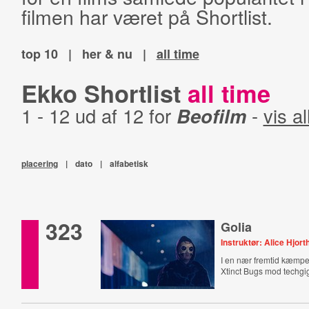
filmen har været på Shortlist.
top 10
|
her & nu
|
all time
Ekko Shortlist
all time
1 - 12 ud af 12 for
Beofilm
-
vis al
placering
|
dato
|
alfabetisk
323
Golia
Instruktør: Alice Hjort
I en nær fremtid kæmpe
Xtinct Bugs mod techgi